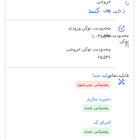
خروجی
را
ذخیره کنید
متن
token_auto
محدودیت توکن ورودی
محدودیت‌های
۱,۰۴۸,۵۷۶
توکن
[*]
محدودیت توکن خروجی
۶۵,۵۳۶
قابلیت‌های
تولید صدا
handyman
پشتیبانی نمی‌شود
ذخیره سازی
پشتیبانی شده
اجرای کد
پشتیبانی شده