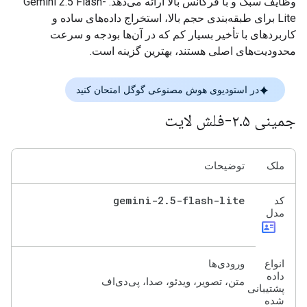
وظایف سبک و با فرکانس بالا ارائه می‌دهد. Gemini 2.5 Flash-
Lite برای طبقه‌بندی حجم بالا، استخراج داده‌های ساده و
کاربردهای با تأخیر بسیار کم که در آن‌ها بودجه و سرعت
محدودیت‌های اصلی هستند، بهترین گزینه است.
در استودیوی هوش مصنوعی گوگل امتحان کنید
جمینی ۲
۵-فلش لایت
.
ملک
توضیحات
gemini-2
.
5-flash-lite
کد
مدل
id_card
انواع
ورودی‌ها
داده
متن، تصویر، ویدئو، صدا، پی‌دی‌اف
پشتیبانی
شده