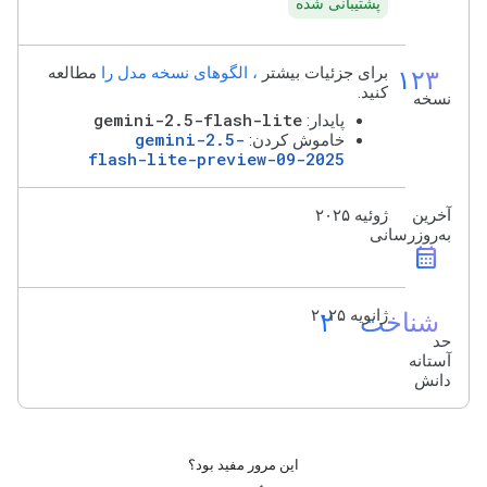
پشتیبانی شده
۱۲۳
برای جزئیات بیشتر
، الگوهای نسخه مدل را
مطالعه
کنید.
نسخه
gemini-2.5-flash-lite
پایدار:
gemini-2.5-
خاموش کردن:
flash-lite-preview-09-2025
آخرین
ژوئیه ۲۰۲۵
به‌روزرسانی
calendar_month
شناخت_۲
ژانویه ۲۰۲۵
حد
آستانه
دانش
این مرور مفید بود؟