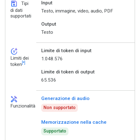
save
Input
Tipi
di dati
Testo, immagine, video, audio, PDF
supportati
Output
Testo
token_auto
Limite di token di input
Limiti dei
1.048.576
[*]
token
Limite di token di output
65.536
handyman
Generazione di audio
Funzionalità
Non supportato
Memorizzazione nella cache
Supportato