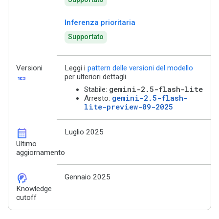
Inferenza prioritaria
Supportato
Versioni
Leggi i
pattern delle versioni del modello
123
per ulteriori dettagli.
gemini-2.5-flash-lite
Stabile:
gemini-2.5-flash-
Arresto:
lite-preview-09-2025
calendar_month
Luglio 2025
Ultimo
aggiornamento
cognition_2
Gennaio 2025
Knowledge
cutoff