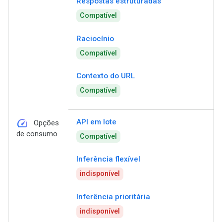
Respostas estruturadas
Compatível
Raciocínio
Compatível
Contexto do URL
Compatível
speed
API em lote
Opções
de consumo
Compatível
Inferência flexível
indisponível
Inferência prioritária
indisponível