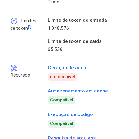
Texto
token_auto
Limite de token de entrada
Limites
[*]
1.048.576
de token
Limite de token de saída
65.536
handyman
Geração de áudio
Recursos
indisponível
Armazenamento em cache
Compatível
Execução de código
Compatível
Pesquisa de arquivos