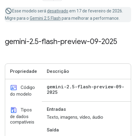
Esse modelo será
desativado
em 17 de fevereiro de 2026.
Migre para o
Gemini 2.5 Flash
para melhorar a performance.
gemini-2
.
5-flash-preview-09-2025
Propriedade
Descrição
id_card
gemini-2
.
5-flash-preview-09-
Código
2025
do modelo
save
Entradas
Tipos
de dados
Texto, imagens, vídeo, áudio
compatíveis
Saída