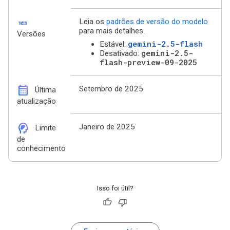
123
Leia os
padrões de versão do modelo
para mais detalhes.
Versões
gemini-2.5-flash
Estável:
gemini-2.5-
Desativado:
flash-preview-09-2025
calendar_month
Setembro de 2025
Última
atualização
cognition_2
Janeiro de 2025
Limite
de
conhecimento
Isso foi útil?