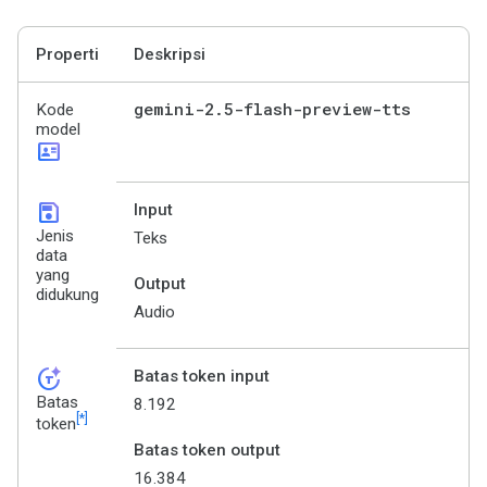
Properti
Deskripsi
gemini-2
.
5-flash-preview-tts
Kode
model
id_card
save
Input
Jenis
Teks
data
yang
Output
didukung
Audio
token_auto
Batas token input
Batas
8.192
[*]
token
Batas token output
16.384