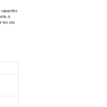
s capacités
elle, à
ur les cas