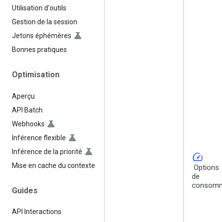
Utilisation d'outils
Gestion de la session
Jetons éphémères
Bonnes pratiques
Optimisation
Aperçu
API Batch
Webhooks
Inférence flexible
Inférence de la priorité
speed
Mise en cache du contexte
Options
de
consomm
Guides
API Interactions