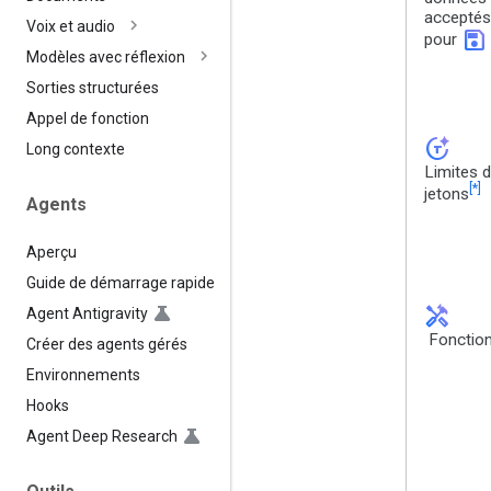
acceptés
Voix et audio
save
pour
Modèles avec réflexion
Sorties structurées
Appel de fonction
token_auto
Long contexte
Limites 
[*]
jetons
Agents
Aperçu
Guide de démarrage rapide
handyman
Agent Antigravity
Fonction
Créer des agents gérés
Environnements
Hooks
Agent Deep Research