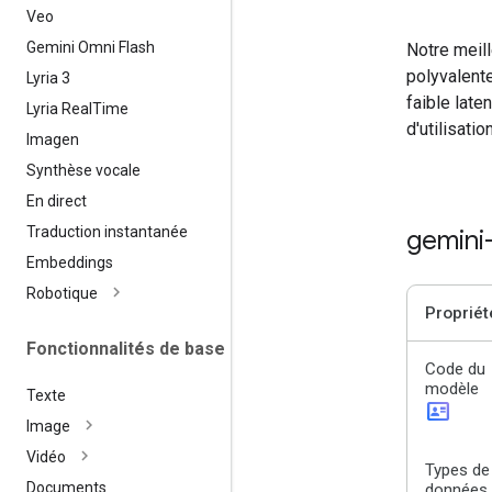
Veo
Gemini Omni Flash
Notre meil
polyvalente
Lyria 3
faible late
Lyria Real
Time
d'utilisati
Imagen
Synthèse vocale
En direct
Traduction instantanée
gemini
Embeddings
Robotique
Propriét
Fonctionnalités de base
Code du
modèle
Texte
id_card
Image
Vidéo
Types de
Documents
données