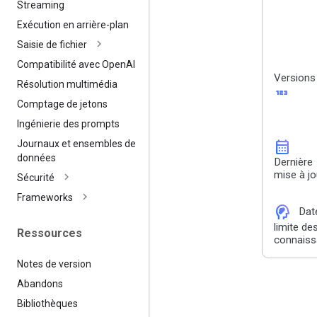
Streaming
Exécution en arrière-plan
Saisie de fichier
Compatibilité avec Open
AI
Versions
Résolution multimédia
123
Comptage de jetons
Ingénierie des prompts
calendar_month
Journaux et ensembles de
données
Dernière
mise à jo
Sécurité
Frameworks
cognition_2
Dat
limite de
Ressources
connais
Notes de version
Abandons
Bibliothèques