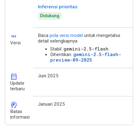
Inferensi prioritas
Didukung
123
Baca
pola versi model
untuk mengetahui
detail selengkapnya.
Versi
gemini-2.5-flash
Stabil:
gemini-2.5-flash-
Dihentikan:
preview-09-2025
calendar_month
Juni 2025
Update
terbaru
cognition_2
Januari 2025
Batas
informasi