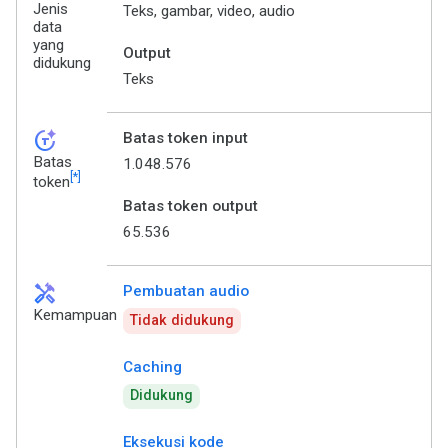
Jenis
Teks, gambar, video, audio
data
yang
Output
didukung
Teks
token_auto
Batas token input
Batas
1.048.576
[*]
token
Batas token output
65.536
handyman
Pembuatan audio
Kemampuan
Tidak didukung
Caching
Didukung
Eksekusi kode