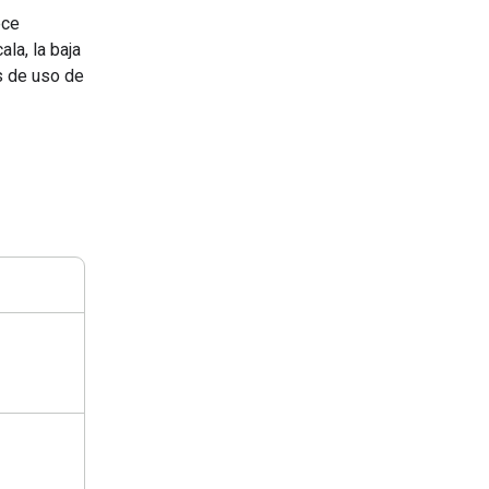
ece
la, la baja
s de uso de