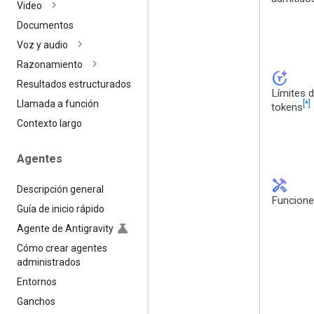
Video
Documentos
Voz y audio
Razonamiento
token_auto
Resultados estructurados
Límites 
[*]
Llamada a función
tokens
Contexto largo
Agentes
handyman
Descripción general
Funcion
Guía de inicio rápido
Agente de Antigravity
Cómo crear agentes
administrados
Entornos
Ganchos