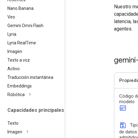
Nuestro me
Nano Banana
capacidades
Veo
latencia, 
Gemini Omni Flash
agentes.
Lyria
Lyria Real
Time
Imagen
gemini
Texto a voz
Activo
Traducción instantánea
Propied
Embeddings
Robótica
Código d
modelo
id_card
Capacidades principales
Texto
save
Tip
de datos
Imagen
admitido