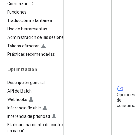
Comenzar
Funciones
Traducción instantánea
Uso de herramientas
Administración de las sesiones
Tokens efímeros
Prácticas recomendadas
Optimización
Descripción general
speed
API de Batch
Opcione
Webhooks
de
consum
Inferencia flexible
Inferencia de prioridad
El almacenamiento de contexto
en caché