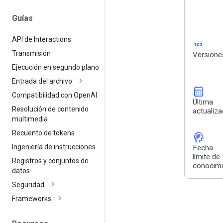
Guías
API de Interactions
123
Transmisión
Versione
Ejecución en segundo plano
Entrada del archivo
calendar_month
Compatibilidad con Open
AI
Última
Resolución de contenido
actualiza
multimedia
Recuento de tokens
cognition_2
Ingeniería de instrucciones
Fecha
límite de
Registros y conjuntos de
conocimi
datos
Seguridad
Frameworks