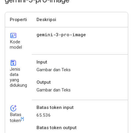
gemini-3-pro-image
Properti
Deskripsi
id_card
gemini-3-pro-image
Kode
model
save
Input
Jenis
Gambar dan Teks
data
yang
Output
didukung
Gambar dan Teks
token_auto
Batas token input
Batas
65.536
[*]
token
Batas token output