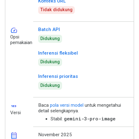
Konteks URL
Tidak didukung
speed
Batch API
Opsi
Didukung
pemakaian
Inferensi fleksibel
Didukung
Inferensi prioritas
Didukung
123
Baca
pola versi model
untuk mengetahui
detail selengkapnya.
Versi
gemini-3-pro-image
Stabil:
calendar_month
November 2025