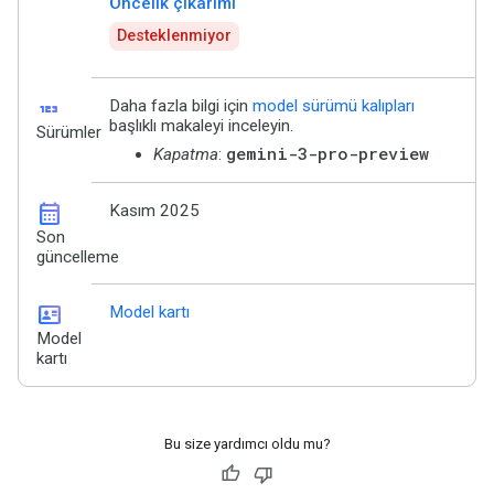
Öncelik çıkarımı
Desteklenmiyor
123
Daha fazla bilgi için
model sürümü kalıpları
başlıklı makaleyi inceleyin.
Sürümler
gemini-3-pro-preview
Kapatma
:
calendar_month
Kasım 2025
Son
güncelleme
id_card
Model kartı
Model
kartı
Bu size yardımcı oldu mu?