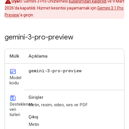
Uyarı:
Gemini 3 Pro Önizlemesi
kullanımdan kaldırıldı
ve 9 Mart
2026'da kapatıldı. Hizmet kesintisi yaşamamak için
Gemini 3.1 Pro
Preview
'a geçin.
gemini-3-pro-preview
Mülk
Açıklama
id_card
gemini-3-pro-preview
Model
kodu
save
Girişler
Desteklenen
Metin, resim, video, ses ve PDF
veri
türleri
Çıkış
Metin