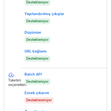
Destekleniyor
Yapılandırılmış çıkışlar
Destekleniyor
Düşünme
Destekleniyor
URL bağlamı
Destekleniyor
speed
Batch API
Tüketim
Destekleniyor
seçenekleri
Esnek çıkarım
Desteklenmiyor