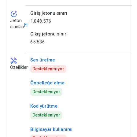
token_auto
Giriş jetonu sınırı
Jeton
1.048.576
[*]
sınırları
Çıkış jetonu sınırı
65.536
handyman
Ses üretme
Özellikler
Desteklenmiyor
Önbelleğe alma
Destekleniyor
Kod yürütme
Destekleniyor
Bilgisayar kullanımı