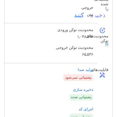
شده
خروجی
را
ذخیره کنید
متن
token_auto
محدودیت توکن ورودی
محدودیت‌های
۱,۰۴۸,۵۷۶
توکن
[*]
محدودیت توکن خروجی
۶۵,۵۳۶
قابلیت‌های
تولید صدا
handyman
پشتیبانی نمی‌شود
ذخیره سازی
پشتیبانی شده
اجرای کد
پشتیبانی شده