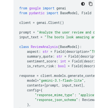
from
google
import
genai
from
pydantic
import
BaseModel
,
Field
client
=
genai
.
Client
()
prompt
=
"Analyze the user review and determi
input_text
=
"The boots look amazing and the 
class
ReviewAnalysis
(
BaseModel
):
aspect
:
str
=
Field
(
description
=
"The feat
summary_quote
:
str
=
Field
(
description
=
"T
sentiment_score
:
int
=
Field
(
description
=
is_return_risk
:
bool
=
Field
(
description
=
response
=
client
.
models
.
generate_content
(
model
=
"gemini-3.1-flash-lite"
,
contents
=
[
prompt
,
input_text
],
config
=
{
"response_mime_type"
:
"application/js
"response_json_schema"
:
ReviewAnalysi
},