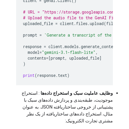
client
=
genai
.
Client
()
# URL = "https://storage.googleapis.com/gener
# Upload the audio file to the GenAI File API
uploaded_file
=
client
.
files
.
upload
(
file
=
'sam
prompt
=
'Generate a transcript of the audio.
response
=
client
.
models
.
generate_content
(
model
=
"gemini-3.1-flash-lite"
,
contents
=
[
prompt
,
uploaded_file
]
)
print
(
response
.
text
)
وظایف عاملیت سبک و استخراج داده‌ها
: استخراج
موجودیت، طبقه‌بندی و پردازش داده‌های سبک با
پشتیبانی از خروجی ساختاریافته JSON. به عنوان
مثال، استخراج داده‌های ساختاریافته از یک نظر
مشتری تجارت الکترونیک: