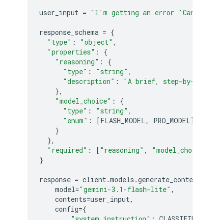
user_input
=
"I'm getting an error 'Cannot re
response_schema
=
{
"type"
:
"object"
,
"properties"
:
{
"reasoning"
:
{
"type"
:
"string"
,
"description"
:
"A brief, step-by-step e
},
"model_choice"
:
{
"type"
:
"string"
,
"enum"
:
[
FLASH_MODEL
,
PRO_MODEL
]
}
},
"required"
:
[
"reasoning"
,
"model_choice"
]
}
response
=
client
.
models
.
generate_content
(
model
=
"gemini-3.1-flash-lite"
,
contents
=
user_input
,
config
=
{
"system_instruction"
:
CLASSIFIER_SYS