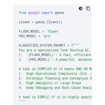
from
google
import
genai
client
=
genai
.
Client
()
FLASH_MODEL
=
'flash'
PRO_MODEL
=
'pro'
CLASSIFIER_SYSTEM_PROMPT
=
f
"""
You are a specialized Task Routing AI. Your s
1.  `
{
FLASH_MODEL
}
`: A fast, efficient model 
2.  `
{
PRO_MODEL
}
`: A powerful, advanced model
A task is COMPLEX if it meets ONE OR MORE of 
1.  High Operational Complexity (Est. 4+ Step
2.  Strategic Planning and Conceptual Design
3.  High Ambiguity or Large Scope
4.  Deep Debugging and Root Cause Analysis
A task is SIMPLE if it is highly specific, bo
"""