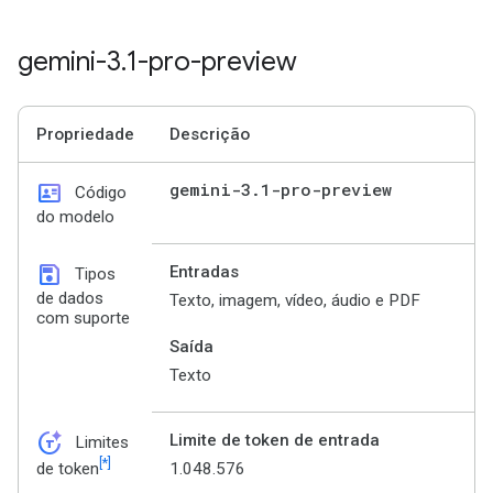
gemini-3
.
1-pro-preview
Propriedade
Descrição
id_card
gemini-3
.
1-pro-preview
Código
do modelo
save
Entradas
Tipos
de dados
Texto, imagem, vídeo, áudio e PDF
com suporte
Saída
Texto
token_auto
Limite de token de entrada
Limites
[*]
1.048.576
de token