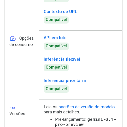
Contexto de URL
Compatível
speed
API em lote
Opções
de consumo
Compatível
Inferência flexível
Compatível
Inferência prioritária
Compatível
123
Leia os
padrões de versão do modelo
para mais detalhes.
Versões
gemini-3.1-
Pré-lançamento:
pro-preview