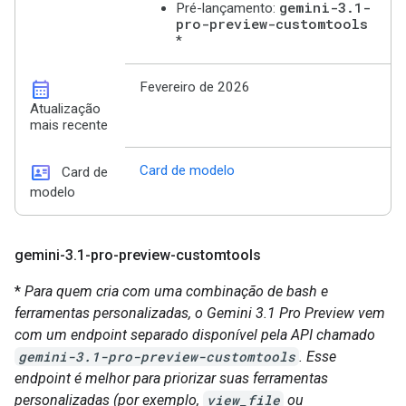
gemini-3.1-
Pré-lançamento:
pro-preview-customtools
*
calendar_month
Fevereiro de 2026
Atualização
mais recente
id_card
Card de modelo
Card de
modelo
gemini-3
.
1-pro-preview-customtools
*
Para quem cria com uma combinação de bash e
ferramentas personalizadas, o Gemini 3.1 Pro Preview vem
com um endpoint separado disponível pela API chamado
gemini-3.1-pro-preview-customtools
. Esse
endpoint é melhor para priorizar suas ferramentas
personalizadas (por exemplo,
view_file
ou