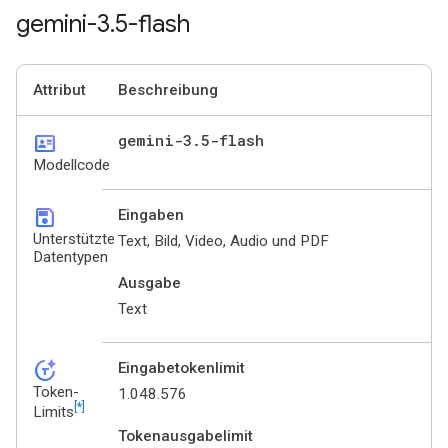
gemini-3
.
5-flash
Attribut
Beschreibung
id_card
gemini-3
.
5-flash
Modellcode
save
Eingaben
Unterstützte
Text, Bild, Video, Audio und PDF
Datentypen
Ausgabe
Text
token_auto
Eingabetokenlimit
Token-
1.048.576
[*]
Limits
Tokenausgabelimit