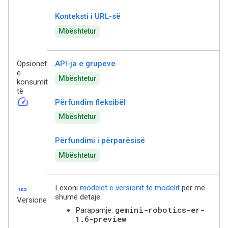
Konteksti i URL-së
Mbështetur
Opsionet
API-ja e grupeve
e
Mbështetur
konsumit
të
speed
Përfundim fleksibël
Mbështetur
Përfundimi i përparësisë
Mbështetur
123
Lexoni
modelet e versionit të modelit
për më
shumë detaje.
Versione
gemini-robotics-er-
Parapamje:
1.6-preview