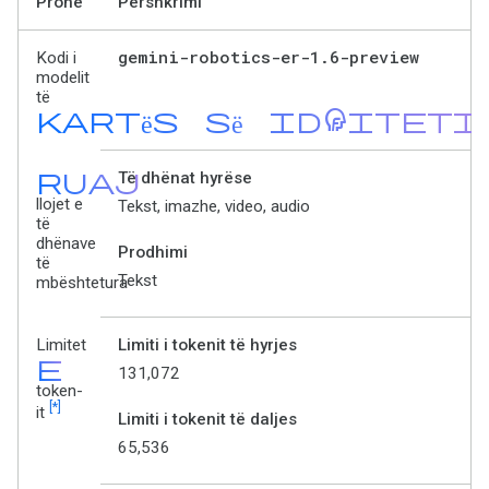
Pronë
Përshkrimi
gemini-robotics-er-1
.
6-preview
Kodi i
modelit
të
kartës së identiteti
ruaj
Të dhënat hyrëse
llojet e
Tekst, imazhe, video, audio
të
dhënave
Prodhimi
të
Tekst
mbështetura
Limitet
Limiti i tokenit të hyrjes
e
131,072
token-
[*]
it
Limiti i tokenit të daljes
65,536