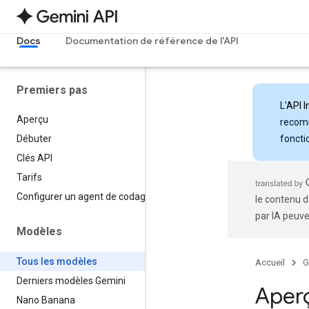
Docs
Documentation de référence de l'API
Premiers pas
L'
API I
Aperçu
recomm
foncti
Débuter
Clés API
Tarifs
Configurer un agent de codage
le contenu d
par IA peuve
Modèles
Tous les modèles
Accueil
G
Derniers modèles Gemini
Aperç
Nano Banana