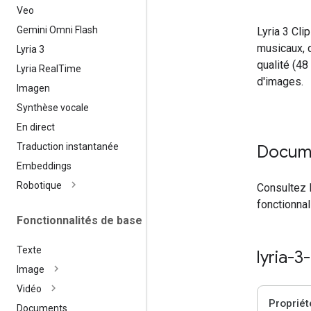
Veo
Gemini Omni Flash
Lyria 3 Cli
musicaux, d
Lyria 3
qualité (48
Lyria Real
Time
d'images.
Imagen
Synthèse vocale
En direct
Traduction instantanée
Docum
Embeddings
Robotique
Consultez 
fonctionnal
Fonctionnalités de base
Texte
lyria-3
Image
Vidéo
Propriét
Documents