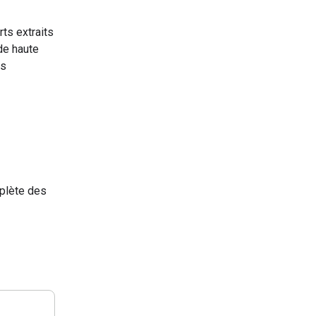
ts extraits
de haute
es
plète des