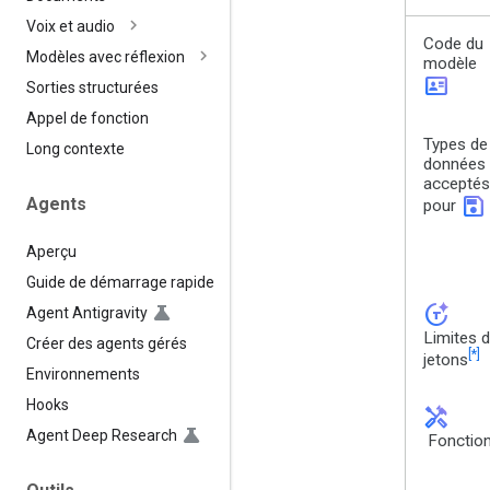
Voix et audio
Code du
Modèles avec réflexion
modèle
id_card
Sorties structurées
Appel de fonction
Types de
Long contexte
données
acceptés
save
Agents
pour
Aperçu
Guide de démarrage rapide
token_auto
Agent Antigravity
Limites 
Créer des agents gérés
[*]
jetons
Environnements
Hooks
handyman
Agent Deep Research
Fonction