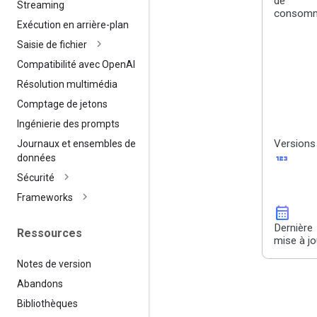
de
Streaming
consomm
Exécution en arrière-plan
Saisie de fichier
Compatibilité avec Open
AI
Résolution multimédia
Comptage de jetons
Ingénierie des prompts
Versions
Journaux et ensembles de
123
données
Sécurité
Frameworks
calendar_month
Dernière
Ressources
mise à jo
Notes de version
Abandons
Bibliothèques