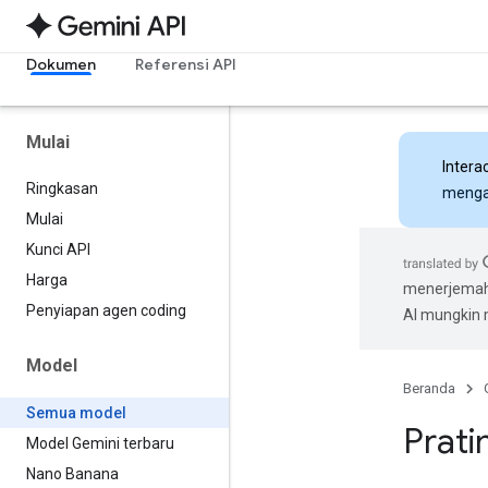
Dokumen
Referensi API
Mulai
Intera
Ringkasan
mengak
Mulai
Kunci API
Harga
menerjemahk
Penyiapan agen coding
AI mungkin
Model
Beranda
Semua model
Pratin
Model Gemini terbaru
Nano Banana