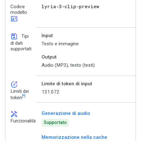
lyria-3-clip-preview
Codice
modello
id_card
save
Input
Tipi
di dati
Testo e immagine
supportati
Output
Audio (MP3), testo (testi)
token_auto
Limite di token di input
Limiti dei
131.072
[*]
token
handyman
Generazione di audio
Funzionalità
Supportato
Memorizzazione nella cache