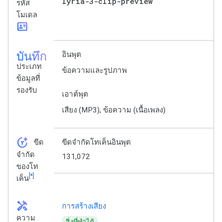
lyria-3-clip-preview
รหัส
โมเดล
id_card
บันทึก
อินพุต
ประเภท
ข้อความและรูปภาพ
ข้อมูลที่
รองรับ
เอาต์พุต
เสียง (MP3), ข้อความ (เนื้อเพลง)
token_auto
ขีด
ขีดจำกัดโทเค็นอินพุต
จำกัด
131,072
ของโท
[*]
เค็น
handyman
การสร้างเสียง
ความ