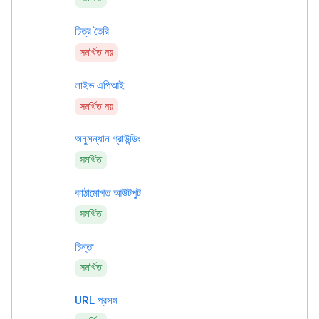
চিত্র তৈরি
সমর্থিত নয়
লাইভ এপিআই
সমর্থিত নয়
অনুসন্ধান গ্রাউন্ডিং
সমর্থিত
কাঠামোগত আউটপুট
সমর্থিত
চিন্তা
সমর্থিত
URL প্রসঙ্গ