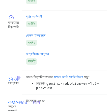
সমর্থিত
speed
ব্যাচ এপিআই
ব্যবহারের
সমর্থিত
বিকল্পগুলি
ফ্লেক্স ইনফারেন্স
সমর্থিত
অগ্রাধিকার অনুমান
সমর্থিত
১২৩টি
আরও বিস্তারিত জানতে
মডেল ভার্সন প্যাটার্নগুলো
পড়ুন।
সংস্করণ
gemini-robotics-er-1.6-
প্রিভিউ:
preview
ক্যালেন্ডার_মাস
ডিসেম্বর ২০২৫
সর্বশেষ