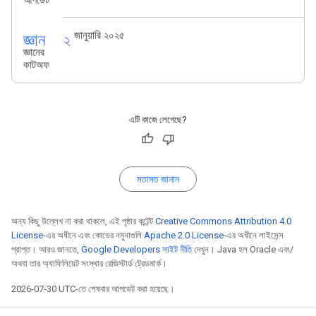
আপডেট
জ্ঞান_২
জানুয়ারি ২০২৫
জ্ঞানের
কাটঅফ
এটি কাজে লেগেছে?
মতামত জানান
অন্য কিছু উল্লেখ না করা থাকলে, এই পৃষ্ঠার কন্টেন্ট
Creative Commons Attribution 4.0
License
-এর অধীনে এবং কোডের নমুনাগুলি
Apache 2.0 License
-এর অধীনে লাইসেন্স
প্রাপ্ত। আরও জানতে,
Google Developers সাইট নীতি
দেখুন। Java হল Oracle এবং/
অথবা তার অ্যাফিলিয়েট সংস্থার রেজিস্টার্ড ট্রেডমার্ক।
2026-07-30 UTC-তে শেষবার আপডেট করা হয়েছে।