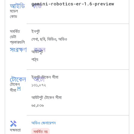
আইডি_কার্ড
gemini-robotics-er-1
.
6-preview
মডেল
কোড
সমর্থিত
ইনপুট
ডেটা
লেখা, ছবি, ভিডিও, অডিও
প্রকারগুলি
সংরক্ষণ করুন
আউটপুট
পাঠ্য
টোকেন_অটো
ইনপুট টোকেন সীমা
টোকেন
১৩১,০৭২
[*]
সীমা
আউটপুট টোকেন সীমা
৬৫,৫৩৬
handyman
অডিও জেনারেশন
সক্ষমতা
সমর্থিত নয়