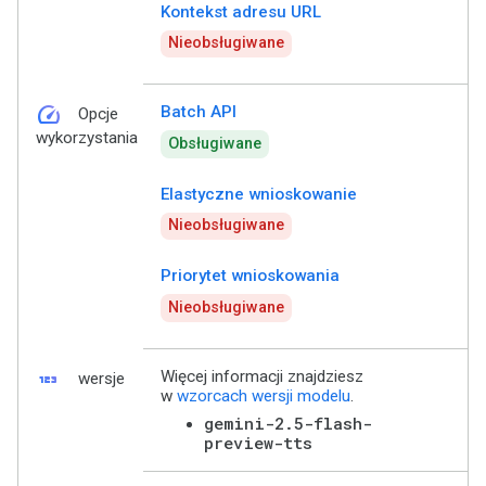
Kontekst adresu URL
Nieobsługiwane
speed
Batch API
Opcje
wykorzystania
Obsługiwane
Elastyczne wnioskowanie
Nieobsługiwane
Priorytet wnioskowania
Nieobsługiwane
123
Więcej informacji znajdziesz
wersje
w
wzorcach wersji modelu
.
gemini-2.5-flash-
preview-tts