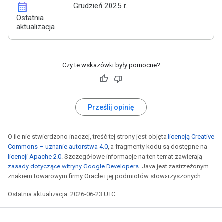
calendar_month
Grudzień 2025 r.
Ostatnia
aktualizacja
Czy te wskazówki były pomocne?
Prześlij opinię
O ile nie stwierdzono inaczej, treść tej strony jest objęta
licencją Creative
Commons – uznanie autorstwa 4.0
, a fragmenty kodu są dostępne na
licencji Apache 2.0
. Szczegółowe informacje na ten temat zawierają
zasady dotyczące witryny Google Developers
. Java jest zastrzeżonym
znakiem towarowym firmy Oracle i jej podmiotów stowarzyszonych.
Ostatnia aktualizacja: 2026-06-23 UTC.