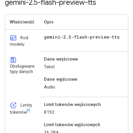
gemini-2
.
5-flash-preview-tts
Właściwość
Opis
id_card
gemini-2
.
5-flash-preview-tts
Kod
modelu
save
Dane wejściowe
Obsługiwane
Tekst
typy danych
Dane wyjściowe
Audio
token_auto
Limit tokenów wejściowych
Limity
[*]
8192
tokenów
Limit tokenów wyjściowych
16 384