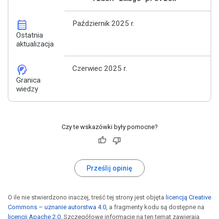
calendar_month
Październik 2025 r.
Ostatnia
aktualizacja
cognition_2
Czerwiec 2025 r.
Granica
wiedzy
Czy te wskazówki były pomocne?
Prześlij opinię
O ile nie stwierdzono inaczej, treść tej strony jest objęta
licencją Creative
Commons – uznanie autorstwa 4.0
, a fragmenty kodu są dostępne na
licencji Apache 2.0
. Szczegółowe informacje na ten temat zawierają