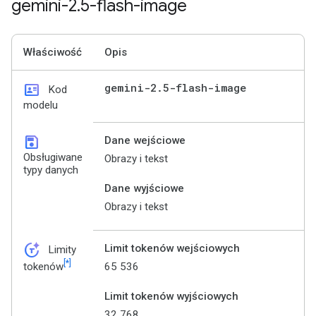
gemini-2
.
5-flash-image
Właściwość
Opis
id_card
gemini-2
.
5-flash-image
Kod
modelu
save
Dane wejściowe
Obsługiwane
Obrazy i tekst
typy danych
Dane wyjściowe
Obrazy i tekst
token_auto
Limit tokenów wejściowych
Limity
[*]
65 536
tokenów
Limit tokenów wyjściowych
32 768