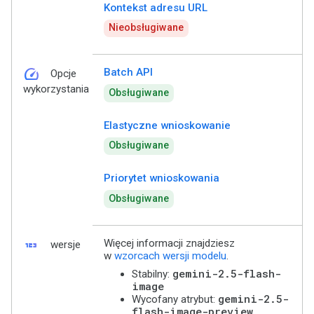
Kontekst adresu URL
Nieobsługiwane
speed
Batch API
Opcje
wykorzystania
Obsługiwane
Elastyczne wnioskowanie
Obsługiwane
Priorytet wnioskowania
Obsługiwane
123
Więcej informacji znajdziesz
wersje
w
wzorcach wersji modelu
.
gemini-2.5-flash-
Stabilny:
image
gemini-2.5-
Wycofany atrybut:
flash-image-preview