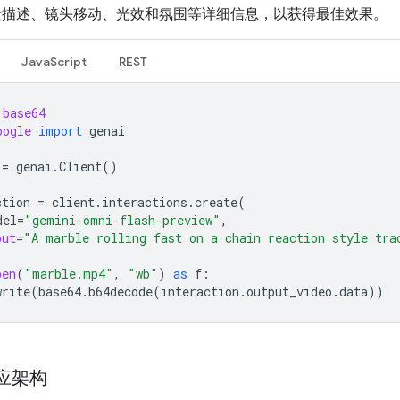
景描述、镜头移动、光效和氛围等详细信息，以获得最佳效果。
JavaScript
REST
base64
oogle
import
genai
=
genai
.
Client
()
ction
=
client
.
interactions
.
create
(
del
=
"gemini-omni-flash-preview"
,
put
=
"A marble rolling fast on a chain reaction style tra
pen
(
"marble.mp4"
,
"wb"
)
as
f
:
write
(
base64
.
b64decode
(
interaction
.
output_video
.
data
))
响应架构