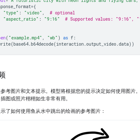
put
=
"A futuristic city with neon lights and flying cars,
sponse_format
=
{
"type"
:
"video"
,
# optional
"aspect_ratio"
:
"9:16"
# Supported values: "9:16", "
pen
(
"example.mp4"
,
"wb"
)
as
f
:
write
(
base64
.
b64decode
(
interaction
.
output_video
.
data
))
频
供参考图片和文本提示。模型将根据您的提示决定如何使用图片
、插图或照片栩栩如生非常有用。
展示了如何使用鱼从水中跳出的绘画的参考图片：