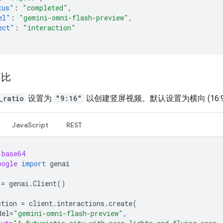
tus"
:
"completed"
,
el"
:
"gemini-omni-flash-preview"
,
ect"
:
"interaction"
高比
_ratio
设置为
"9:16"
以创建竖屏视频。默认设置为横向 (16:9
JavaScript
REST
base64
oogle
import
genai
=
genai
.
Client
()
ction
=
client
.
interactions
.
create
(
del
=
"gemini-omni-flash-preview"
,