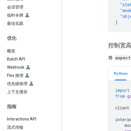
"sta
会话管理
"mod
临时令牌
"obj
}
最佳实践
优化
控制宽
概览
将
aspect
Batch API
Webhook
Python
Flex 推理
优先级推理
import
上下文缓存
from
g
指南
client
intera
Interactions API
mo
流式传输