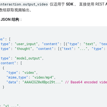
interaction.output_video
仅适用于
SDK
。 直接使用 REST 
数组获取视频输出。
 JSON 结构
：
ps"
:
[
"type"
:
"user_input"
,
"content"
:
[{
"type"
:
"text"
,
"te
"type"
:
"thought"
,
"content"
:
[{
"text"
:
"..."
,
"type"
:
"type"
:
"model_output"
,
"content"
:
[
{
"type"
:
"video"
,
"mime_type"
:
"video/mp4"
,
"data"
:
"AAAAIGZ0eXBpc29t..."
// Base64 encoded vide
}
]
:
"v1_..."
,