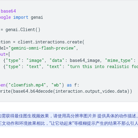
base64
oogle
import
genai
=
genai
.
Client
()
ction
=
client
.
interactions
.
create
(
del
=
"gemini-omni-flash-preview"
,
put
=
[
{
"type"
:
"image"
,
"data"
:
base64_image
,
"mime_type"
:
{
"type"
:
"text"
,
"text"
:
"turn this into realistic fo
pen
(
"clownfish.mp4"
,
"wb"
)
as
f
:
write
(
base64
.
b64decode
(
interaction
.
output_video
.
data
))
如需获得最佳图生视频效果，请使用高分辨率图片并 提供具体的动作描述
正文动作和环境效果相比，“让它动起来”等模糊提示产生的结果不那么引