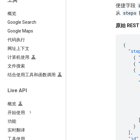
工具
便捷字段
从
steps
概览
Google Search
原始 REST
Google Maps
代码执行
{
网址上下文
"ste
{
计算机使用
{
文件搜索
{
结合使用工具和函数调用
Live API
概览
开始使用
功能
}
实时翻译
],
"id"
工具使用