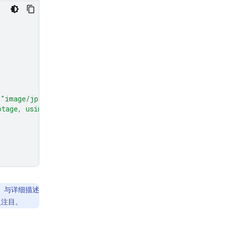
"image/jpeg"
},
otage, using the drawing only as a guide for movement, d
。与详细描述
人注目。