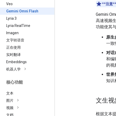
Veo
**注意*
Gemini Omni Flash
Gemini Omn
Lyria 3
高速视频生
Lyria RealTime
功能使其
Imagen
原生
文字转语音
一致
正在使用
对话
实时翻译
和编
Embeddings
的视
机器人学
世界
知识
核心功能
文本
文生视
图片
视频
根据文本
文档