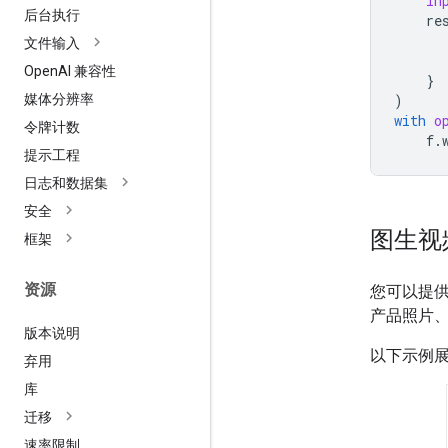
in
后台执行
re
文件输入
Open
AI 兼容性
}
)
媒体分辨率
with
o
令牌计数
f
.
提示工程
日志和数据集
安全
图生视
框架
资源
您可以提
产品照片
版本说明
以下示例
弃用
库
迁移
速率限制