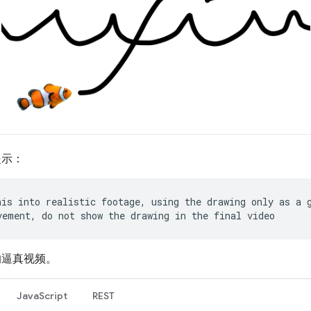
提示：
his into realistic footage, using the drawing only as a 
vement, do not show the drawing in the final video
的逼真视频。
JavaScript
REST