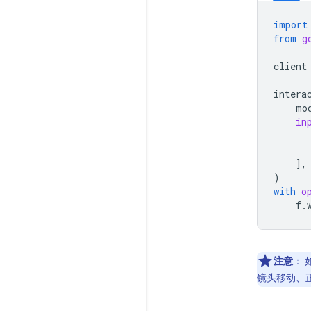
import
from
g
client
intera
mo
in
],
)
with
o
f
.
注意
：
镜头移动、