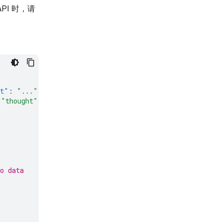
API 时，请
xt"
:
"..."
}]
},
"thought"
}]
},
o data