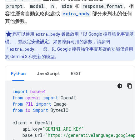
prompt
、
model
、
n
、
size
和
response_format
。相
容性層會自動忽略此處或
extra_body
部分未列出的任何
其他參數。
您可以使用
extra_body
參數啟用「以 Google 搜尋強化事實基
礎」
，並設定
安全設定
。如要瞭解可用的參數，請參閱
「
extra_body
」一節。以 Google 搜尋強化事實基礎的功能僅適用
於 Gemini 3 和更新的模型。
Python
JavaScript
REST
import
base64
from
openai
import
OpenAI
from
PIL
import
Image
from
io
import
BytesIO
client
=
OpenAI
(
api_key
=
"GEMINI_API_KEY"
,
base_url
=
"https://generativelanguage.googleapi