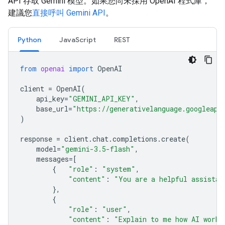
API 存取 Gemini 模型。如果您尚未採用 OpenAI 程式庫，
建議您
直接呼叫 Gemini API
。
Python
JavaScript
REST
from
openai
import
OpenAI
client
=
OpenAI
(
api_key
=
"GEMINI_API_KEY"
,
base_url
=
"https://generativelanguage.googleapi
)
response
=
client
.
chat
.
completions
.
create
(
model
=
"gemini-3.5-flash"
,
messages
=
[
{
"role"
:
"system"
,
"content"
:
"You are a helpful assistan
},
{
"role"
:
"user"
,
"content"
:
"Explain to me how AI works