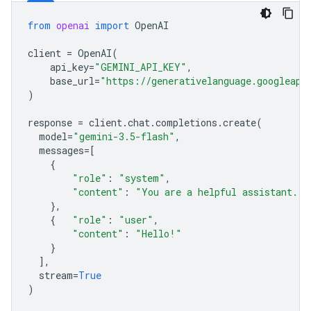
from
openai
import
OpenAI
client
=
OpenAI
(
api_key
=
"GEMINI_API_KEY"
,
base_url
=
"https://generativelanguage.googleapi
)
response
=
client
.
chat
.
completions
.
create
(
model
=
"gemini-3.5-flash"
,
messages
=
[
{
"role"
:
"system"
,
"content"
:
"You are a helpful assistant."
},
{
"role"
:
"user"
,
"content"
:
"Hello!"
}
],
stream
=
True
)