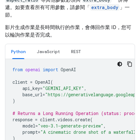
遞。如要查看所有可用參數，請參閱「
extra_body
」一
節。
影片生成作業是長時間執行的作業，會傳回作業 ID，您可
以輪詢作業是否完成。
Python
JavaScript
REST
from
openai
import
OpenAI
client
=
OpenAI
(
api_key
=
"GEMINI_API_KEY"
,
base_url
=
"https://generativelanguage.googleapi
)
# Returns a Long Running Operation (status: proces
response
=
client
.
videos
.
create
(
model
=
"veo-3.1-generate-preview"
,
prompt
=
"A cinematic drone shot of a waterfall"
)