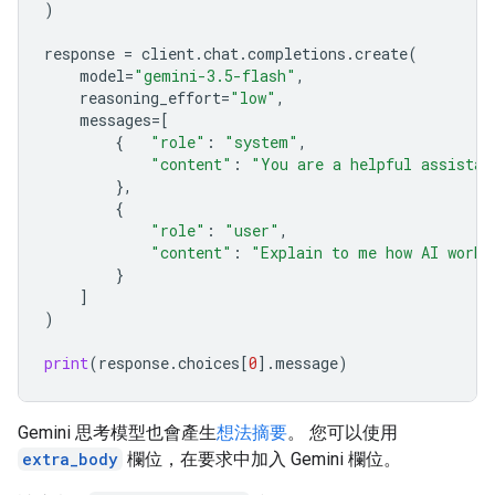
)
response
=
client
.
chat
.
completions
.
create
(
model
=
"gemini-3.5-flash"
,
reasoning_effort
=
"low"
,
messages
=
[
{
"role"
:
"system"
,
"content"
:
"You are a helpful assistan
},
{
"role"
:
"user"
,
"content"
:
"Explain to me how AI works
}
]
)
print
(
response
.
choices
[
0
]
.
message
)
Gemini 思考模型也會產生
想法摘要
。 您可以使用
extra_body
欄位，在要求中加入 Gemini 欄位。