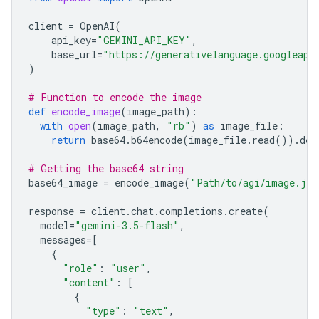
client
=
OpenAI
(
api_key
=
"GEMINI_API_KEY"
,
base_url
=
"https://generativelanguage.googleapi
)
# Function to encode the image
def
encode_image
(
image_path
):
with
open
(
image_path
,
"rb"
)
as
image_file
:
return
base64
.
b64encode
(
image_file
.
read
())
.
dec
# Getting the base64 string
base64_image
=
encode_image
(
"Path/to/agi/image.jpe
response
=
client
.
chat
.
completions
.
create
(
model
=
"gemini-3.5-flash"
,
messages
=
[
{
"role"
:
"user"
,
"content"
:
[
{
"type"
:
"text"
,