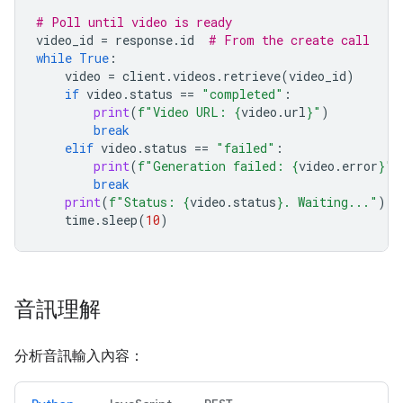
# Poll until video is ready
video_id
=
response
.
id
# From the create call
while
True
:
video
=
client
.
videos
.
retrieve
(
video_id
)
if
video
.
status
==
"completed"
:
print
(
f
"Video URL: 
{
video
.
url
}
"
)
break
elif
video
.
status
==
"failed"
:
print
(
f
"Generation failed: 
{
video
.
error
}
"
)
break
print
(
f
"Status: 
{
video
.
status
}
. Waiting..."
)
time
.
sleep
(
10
)
音訊理解
分析音訊輸入內容：