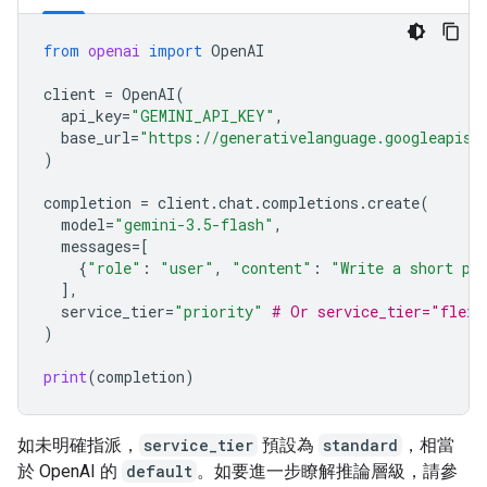
from
openai
import
OpenAI
client
=
OpenAI
(
api_key
=
"GEMINI_API_KEY"
,
base_url
=
"https://generativelanguage.googleapis.
)
completion
=
client
.
chat
.
completions
.
create
(
model
=
"gemini-3.5-flash"
,
messages
=
[
{
"role"
:
"user"
,
"content"
:
"Write a short po
],
service_tier
=
"priority"
# Or service_tier="flex"
)
print
(
completion
)
如未明確指派，
service_tier
預設為
standard
，相當
於 OpenAI 的
default
。如要進一步瞭解推論層級，請參