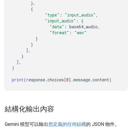
},
{
"type"
:
"input_audio"
,
"input_audio"
:
{
"data"
:
base64_audio
,
"format"
:
"wav"
}
}
],
}
],
)
print
(
response
.
choices
[
0
]
.
message
.
content
)
結構化輸出內容
Gemini 模型可以輸出
您定義的任何結構
的 JSON 物件。