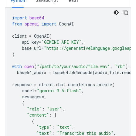
Python
JavaScript
REST
import
base64
from
openai
import
OpenAI
client
=
OpenAI
(
api_key
=
"GEMINI_API_KEY"
,
base_url
=
"https://generativelanguage.googleapi
)
with
open
(
"/path/to/your/audio/file.wav"
,
"rb"
)
as
base64_audio
=
base64
.
b64encode
(
audio_file
.
read
(
response
=
client
.
chat
.
completions
.
create
(
model
=
"gemini-3.5-flash"
,
messages
=
[
{
"role"
:
"user"
,
"content"
:
[
{
"type"
:
"text"
,
"text"
:
"Transcribe this audio"
,