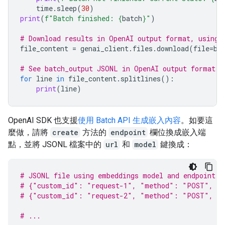
time
.
sleep
(
30
)
print
(
f
"Batch finished: 
{
batch
}
"
)
# Download results in OpenAI output format, using 
file_content
=
genai_client
.
files
.
download
(
file
=
ba
# See batch_output JSONL in OpenAI output format
for
line
in
file_content
.
splitlines
():
print
(
line
)
OpenAI SDK 也支援
使用 Batch API 生成嵌入內容
。如要這
麼做，請將
create
方法的
endpoint
欄位換成嵌入端
點，並將 JSONL 檔案中的
url
和
model
鍵換成：
# JSONL file using embeddings model and endpoint
# {"custom_id": "request-1", "method": "POST", "u
# {"custom_id": "request-2", "method": "POST", "u
# ...