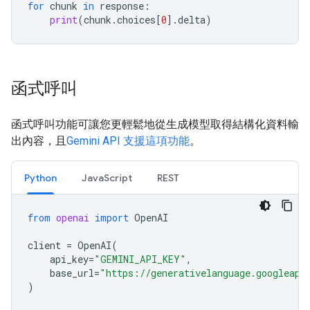
for
chunk
in
response
:
print
(
chunk
.
choices
[
0
]
.
delta
)
函式呼叫
函式呼叫功能可讓您更輕鬆地從生成模型取得結構化資料輸
出內容，且
Gemini API 支援這項功能
。
Python
JavaScript
REST
from
openai
import
OpenAI
client
=
OpenAI
(
api_key
=
"GEMINI_API_KEY"
,
base_url
=
"https://generativelanguage.googleapi
)