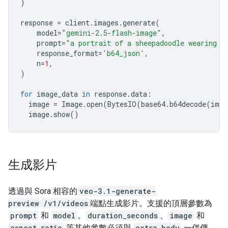
)
response
=
client
.
images
.
generate
(
model
=
"gemini-2.5-flash-image"
,
prompt
=
"a portrait of a sheepadoodle wearing a
response_format
=
'b64_json'
,
n
=
1
,
)
for
image_data
in
response
.
data
:
image
=
Image
.
open
(
BytesIO
(
base64
.
b64decode
(
imag
image
.
show
()
生成影片
透過與 Sora 相容的
veo-3.1-generate-
preview
/v1/videos
端點生成影片。支援的頂層參數為
prompt
和
model
。
duration_seconds
、
image
和
aspect_ratio
等其他參數必須與
extra_body
一併傳