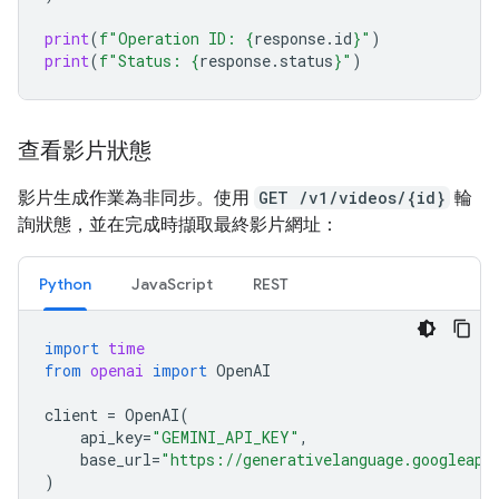
print
(
f
"Operation ID: 
{
response
.
id
}
"
)
print
(
f
"Status: 
{
response
.
status
}
"
)
查看影片狀態
影片生成作業為非同步。使用
GET /v1/videos/{id}
輪
詢狀態，並在完成時擷取最終影片網址：
Python
JavaScript
REST
import
time
from
openai
import
OpenAI
client
=
OpenAI
(
api_key
=
"GEMINI_API_KEY"
,
base_url
=
"https://generativelanguage.googleapi
)