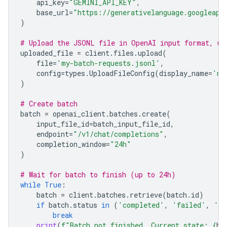
api_key
=
"GEMINI_API_KEY"
,
base_url
=
"https://generativelanguage.googleapi
)
# Upload the JSONL file in OpenAI input format, us
uploaded_file
=
client
.
files
.
upload
(
file
=
'my-batch-requests.jsonl'
,
config
=
types
.
UploadFileConfig
(
display_name
=
'my
)
# Create batch
batch
=
openai_client
.
batches
.
create
(
input_file_id
=
batch_input_file_id
,
endpoint
=
"/v1/chat/completions"
,
completion_window
=
"24h"
)
# Wait for batch to finish (up to 24h)
while
True
:
batch
=
client
.
batches
.
retrieve
(
batch
.
id
)
if
batch
.
status
in
(
'completed'
,
'failed'
,
'ca
break
print
(
f
"Batch not finished. Current state: 
{
ba