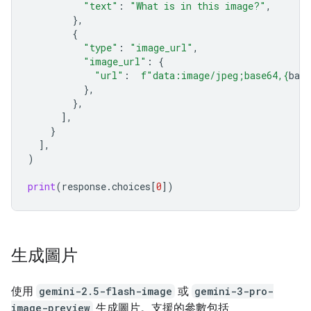
"text"
:
"What is in this image?"
,
},
{
"type"
:
"image_url"
,
"image_url"
:
{
"url"
:
f
"data:image/jpeg;base64,
{
bas
},
},
],
}
],
)
print
(
response
.
choices
[
0
])
生成圖片
使用
gemini-2.5-flash-image
或
gemini-3-pro-
image-preview
生成圖片。支援的參數包括