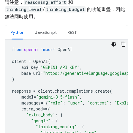
請注意，
reasoning_effort
和
thinking_level
/
thinking_budget
的功能重疊，因此
無法同時使用。
Python
JavaScript
REST
from
openai
import
OpenAI
client
=
OpenAI
(
api_key
=
"GEMINI_API_KEY"
,
base_url
=
"https://generativelanguage.googleapi
)
response
=
client
.
chat
.
completions
.
create
(
model
=
"gemini-3.5-flash"
,
messages
=
[{
"role"
:
"user"
,
"content"
:
"Explai
extra_body
=
{
'extra_body'
:
{
"google"
:
{
"thinking_config"
:
{
"thinking_level"
:
"low"
,