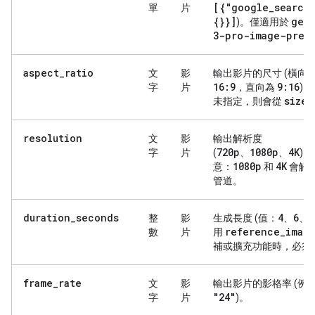
[{"google
_
search
單
片
{}}]
gem
)。僅適用於
3-pro-image-prev
aspect_ratio
文
影
輸出影片的尺寸 (橫向
16:9
9:16
字
片
，直向為
)
size
未指定，則會從
resolution
文
影
輸出解析度
720p
1080p
4K
字
片
(
、
、
)。
1080p
4K
意：
和
會觸
管道。
duration_seconds
4
6
8
整
影
生成長度 (值：
、
、
reference
_
imag
數
片
用
補或擴充功能時，必須
frame_rate
文
影
輸出影片的影格率 (例
"24"
字
片
)。