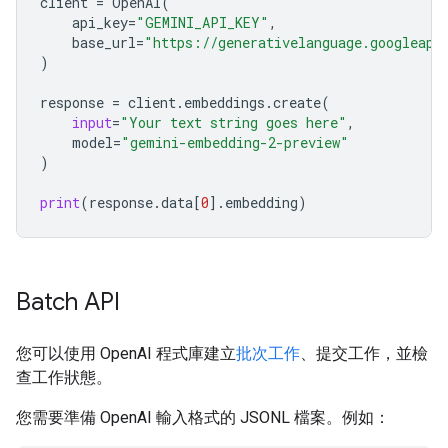
client
=
OpenAI
(
api_key
=
"GEMINI_API_KEY"
,
base_url
=
"https://generativelanguage.googleapi
)
response
=
client
.
embeddings
.
create
(
input
=
"Your text string goes here"
,
model
=
"gemini-embedding-2-preview"
)
print
(
response
.
data
[
0
]
.
embedding
)
Batch API
您可以使用 OpenAI 程式庫建立
批次工作
、提交工作，並檢
查工作狀態。
您需要準備 OpenAI 輸入格式的 JSONL 檔案。例如：