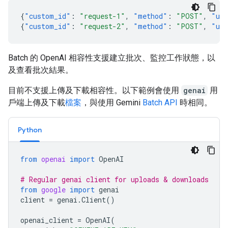
{
"custom_id"
:
"request-1"
,
"method"
:
"POST"
,
"ur
{
"custom_id"
:
"request-2"
,
"method"
:
"POST"
,
"ur
Batch 的 OpenAI 相容性支援建立批次、監控工作狀態，以
及查看批次結果。
目前不支援上傳及下載相容性。以下範例會使用
genai
用
戶端上傳及下載
檔案
，與使用 Gemini
Batch API
時相同。
Python
from
openai
import
OpenAI
# Regular genai client for uploads & downloads
from
google
import
genai
client
=
genai
.
Client
()
openai_client
=
OpenAI
(