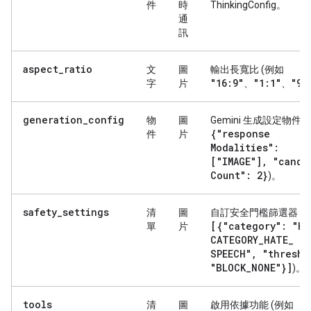
件
時
ThinkingConfig。
通
訊
aspect_ratio
文
圖
輸出長寬比 (例如
"16:9"
"1:1"
"9:
字
片
、
、
generation_config
物
圖
Gemini 生成設定物件 
{"response
件
片
Modalities":
["IMAGE"]
,
"candi
Count": 2}
)。
safety_settings
清
圖
自訂安全門檻篩選器 (
[{"category": "HA
單
片
CATEGORY
_
HATE
_
SPEECH"
,
"thresho
"BLOCK
_
NONE"}]
)。
tools
清
圖
啟用依據功能 (例如