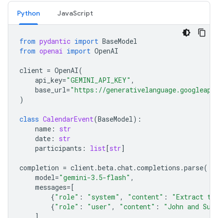
Python
JavaScript
from
pydantic
import
BaseModel
from
openai
import
OpenAI
client
=
OpenAI
(
api_key
=
"GEMINI_API_KEY"
,
base_url
=
"https://generativelanguage.googleapi
)
class
CalendarEvent
(
BaseModel
):
name
:
str
date
:
str
participants
:
list
[
str
]
completion
=
client
.
beta
.
chat
.
completions
.
parse
(
model
=
"gemini-3.5-flash"
,
messages
=
[
{
"role"
:
"system"
,
"content"
:
"Extract th
{
"role"
:
"user"
,
"content"
:
"John and Sus
],