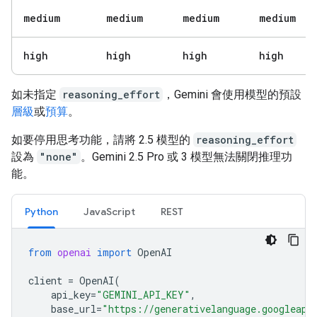
medium
medium
medium
medium
high
high
high
high
如未指定
reasoning_effort
，Gemini 會使用模型的預設
層級
或
預算
。
如要停用思考功能，請將 2.5 模型的
reasoning_effort
設為
"none"
。Gemini 2.5 Pro 或 3 模型無法關閉推理功
能。
Python
JavaScript
REST
from
openai
import
OpenAI
client
=
OpenAI
(
api_key
=
"GEMINI_API_KEY"
,
base_url
=
"https://generativelanguage.googleapi