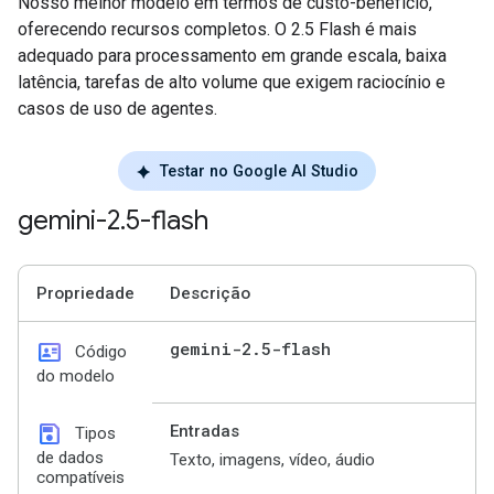
Nosso melhor modelo em termos de custo-benefício,
oferecendo recursos completos. O 2.5 Flash é mais
adequado para processamento em grande escala, baixa
latência, tarefas de alto volume que exigem raciocínio e
casos de uso de agentes.
Testar no Google AI Studio
gemini-2
.
5-flash
Propriedade
Descrição
id_card
gemini-2
.
5-flash
Código
do modelo
save
Entradas
Tipos
de dados
Texto, imagens, vídeo, áudio
compatíveis