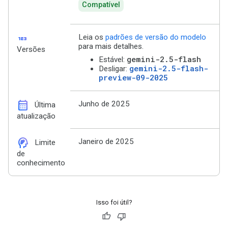
Compatível
123
Leia os
padrões de versão do modelo
para mais detalhes.
Versões
gemini-2.5-flash
Estável:
gemini-2.5-flash-
Desligar:
preview-09-2025
calendar_month
Junho de 2025
Última
atualização
cognition_2
Janeiro de 2025
Limite
de
conhecimento
Isso foi útil?