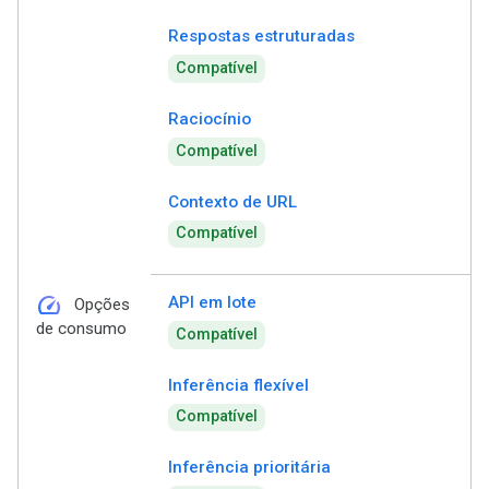
Respostas estruturadas
Compatível
Raciocínio
Compatível
Contexto de URL
Compatível
speed
API em lote
Opções
de consumo
Compatível
Inferência flexível
Compatível
Inferência prioritária