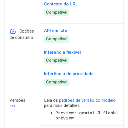
Contexto do URL
Compatível
speed
API em lote
Opções
de consumo
Compatível
Inferência flexível
Compatível
Inferência de prioridade
Compatível
Versões
Leia os
padrões de versão do modelo
123
para mais detalhes.
Preview: gemini-3-flash-
preview