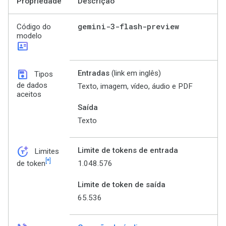
Propriedade
Descrição
gemini-3-flash-preview
Código do
modelo
id_card
save
Entradas
(link em inglês)
Tipos
de dados
Texto, imagem, vídeo, áudio e PDF
aceitos
Saída
Texto
token_auto
Limite de tokens de entrada
Limites
[*]
1.048.576
de token
Limite de token de saída
65.536