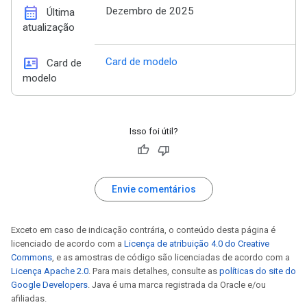
calendar_month
Dezembro de 2025
Última
atualização
id_card
Card de modelo
Card de
modelo
Isso foi útil?
Envie comentários
Exceto em caso de indicação contrária, o conteúdo desta página é
licenciado de acordo com a
Licença de atribuição 4.0 do Creative
Commons
, e as amostras de código são licenciadas de acordo com a
Licença Apache 2.0
. Para mais detalhes, consulte as
políticas do site do
Google Developers
. Java é uma marca registrada da Oracle e/ou
afiliadas.