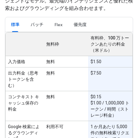
ジェントなモデル。最先端のインテリジェンスと優れた検
索およびグラウンディングを組み合わせます。
標準
バッチ
Flex
優先度
有料枠、100 万トー
無料枠
クンあたりの料金
（米ドル）
入力価格
無料
$1.50
出力料金（思考
無料
$7.50
トークンを含
む）
コンテキスト キ
無料
$0.15
ャッシュ保存の
$1.00 / 1,000,000 ト
料金
ークン / 時間（スト
レージ料金）
Google 検索によ
利用不可
1 か月あたり 5,000
るグラウンディ
件の無料検索リクエ
*