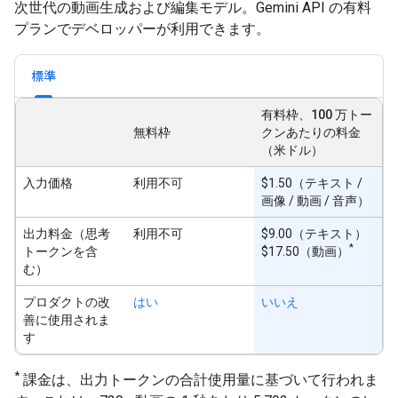
次世代の動画生成および編集モデル。Gemini API の有料
プランでデベロッパーが利用できます。
標準
有料枠、100 万トー
無料枠
クンあたりの料金
（米ドル）
入力価格
利用不可
$1.50（テキスト /
画像 / 動画 / 音声）
出力料金（思考
利用不可
$9.00（テキスト）
*
トークンを含
$17.50（動画）
む）
プロダクトの改
はい
いいえ
善に使用されま
す
*
課金は、出力トークンの合計使用量に基づいて行われま