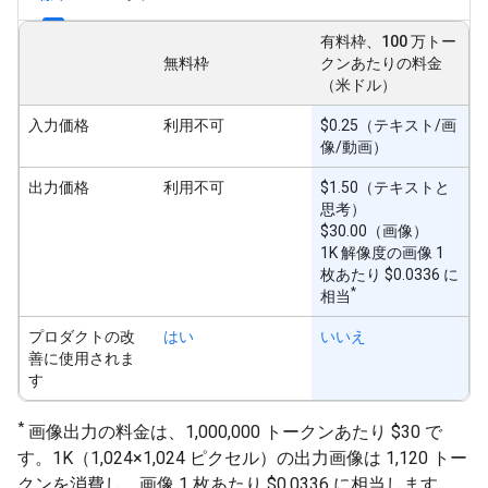
有料枠、100 万トー
無料枠
クンあたりの料金
（米ドル）
入力価格
利用不可
$0.25（テキスト/画
像/動画）
出力価格
利用不可
$1.50（テキストと
思考）
$30.00（画像）
1K 解像度の画像 1
枚あたり $0.0336 に
*
相当
プロダクトの改
はい
いいえ
善に使用されま
す
*
画像出力の料金は、1,000,000 トークンあたり $30 で
す。1K（1,024×1,024 ピクセル）の出力画像は 1,120 トー
クンを消費し、画像 1 枚あたり $0.0336 に相当します。