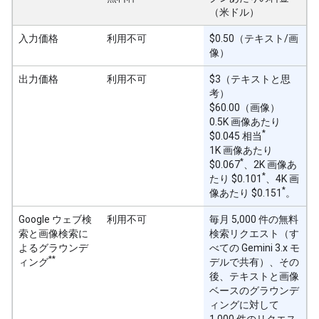
（米ドル）
入力価格
利用不可
$0.50（テキスト/画
像）
出力価格
利用不可
$3（テキストと思
考）
$60.00（画像）
0.5K 画像あたり
*
$0.045 相当
1K 画像あたり
*
$0.067
、2K 画像あ
*
たり $0.101
、4K 画
*
像あたり $0.151
。
Google ウェブ検
利用不可
毎月 5,000 件の無料
索と画像検索に
検索リクエスト（す
よるグラウンデ
べての Gemini 3.x モ
**
ィング
デルで共有）、その
後、テキストと画像
ベースのグラウンデ
ィングに対して