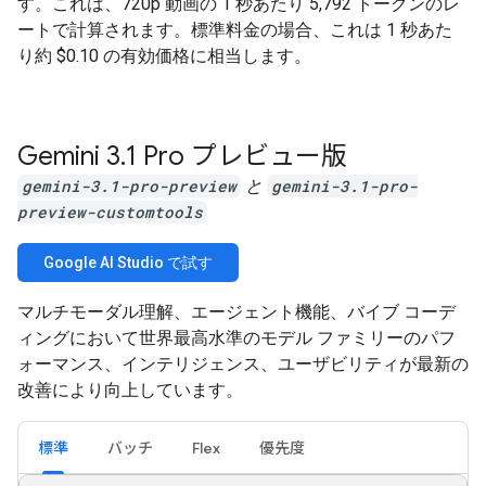
す。これは、720p 動画の 1 秒あたり 5,792 トークンのレ
ートで計算されます。標準料金の場合、これは 1 秒あた
り約 $0.10 の有効価格に相当します。
Gemini 3
.
1 Pro プレビュー版
gemini-3.1-pro-preview
と
gemini-3.1-pro-
preview-customtools
Google AI Studio で試す
マルチモーダル理解、エージェント機能、バイブ コーデ
ィングにおいて世界最高水準のモデル ファミリーのパフ
ォーマンス、インテリジェンス、ユーザビリティが最新の
改善により向上しています。
標準
バッチ
Flex
優先度