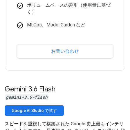
check_circle
ボリュームベースの割引（使用量に基づ
く）
check_circle
MLOps、Model Garden など
お問い合わせ
Gemini 3
.
6 Flash
gemini-3.6-flash
Google AI Studio で試す
スピードを重視して構築された Google 史上最もインテリ