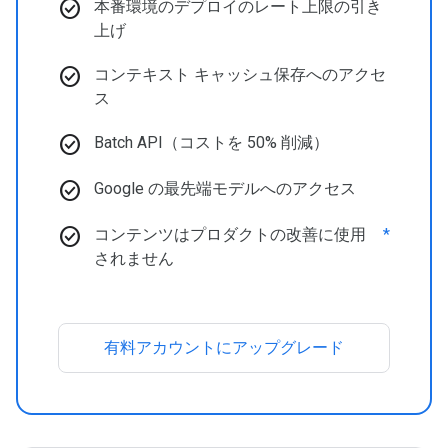
check_circle
本番環境のデプロイのレート上限の引き
上げ
check_circle
コンテキスト キャッシュ保存へのアクセ
ス
check_circle
Batch API（コストを 50% 削減）
check_circle
Google の最先端モデルへのアクセス
check_circle
コンテンツはプロダクトの改善に使用
*
されません
有料アカウントにアップグレード