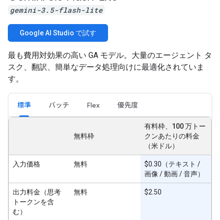
gemini-3.5-flash-lite
Google AI Studio で試す
最も費用対効果の高い GA モデル。大量のエージェント タ
スク、翻訳、簡単なデータ処理向けに最適化されていま
す。
標準
バッチ
Flex
優先度
有料枠、100 万トー
無料枠
クンあたりの料金
（米ドル）
入力価格
無料
$0.30（テキスト /
画像 / 動画 / 音声）
出力料金（思考
無料
$2.50
トークンを含
む）