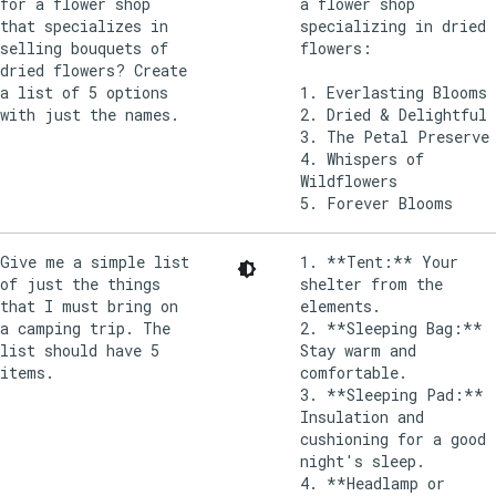
for a flower shop
a flower shop
that specializes in
specializing in dried
selling bouquets of
flowers:
dried flowers? Create
a list of 5 options
1. Everlasting Blooms
with just the names.
2. Dried & Delightful
3. The Petal Preserve
4. Whispers of
Wildflowers
Give me a simple list
1. **Tent:** Your
of just the things
shelter from the
that I must bring on
elements.
a camping trip. The
2. **Sleeping Bag:**
list should have 5
Stay warm and
items.
comfortable.
3. **Sleeping Pad:**
Insulation and
cushioning for a good
night's sleep.
4. **Headlamp or