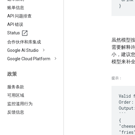
账单信息
API 问题排查
API 错误
Status
虽然模型
合作伙伴和库集成
需要解释许
Google AI Studio
小，建议
Google Cloud Platform
模型来补
政策
提示
：
服务条款
可用区域
Valid 
Order:
监控滥用行为
Output
反馈信息
```
{
"chees
"fries