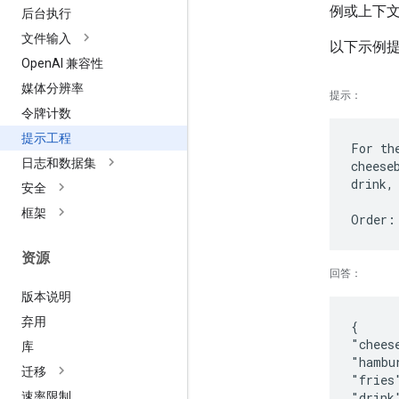
例或上下
后台执行
文件输入
以下示例
Open
AI 兼容性
媒体分辨率
提示
：
令牌计数
提示工程
For th
日志和数据集
cheese
drink,
安全
框架
资源
回答
：
版本说明
弃用
{
"chees
库
"hambu
迁移
"fries
速率限制
"drink