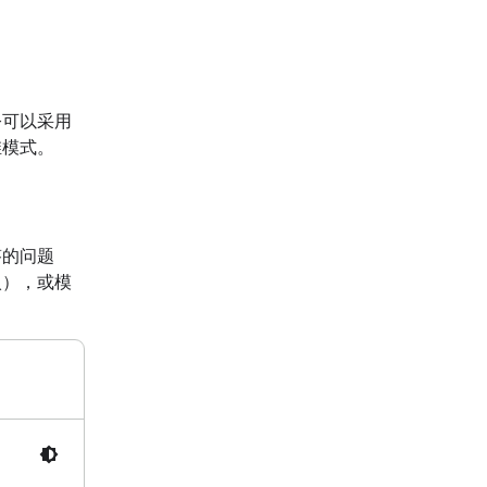
令可以采用
维模式。
答的问题
入），或模