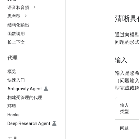
语音和音频
思考型
清晰具
结构化输出
函数调用
通过向模
问题的形
长上下文
代理
输入
概览
输入是您
快速入门
（问题输
型完成或
Antigravity Agent
构建受管理的代理
输入
环境
类型
Hooks
Deep Research Agent
问题