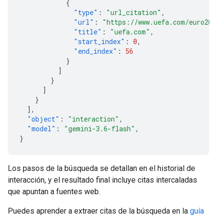
{
"type"
:
"url_citation"
,
"url"
:
"https://www.uefa.com/euro202
"title"
:
"uefa.com"
,
"start_index"
:
0
,
"end_index"
:
56
}
]
}
]
}
],
"object"
:
"interaction"
,
"model"
:
"gemini-3.6-flash"
,
}
Los pasos de la búsqueda se detallan en el historial de
interacción, y el resultado final incluye citas intercaladas
que apuntan a fuentes web.
Puedes aprender a extraer citas de la búsqueda en la
guía