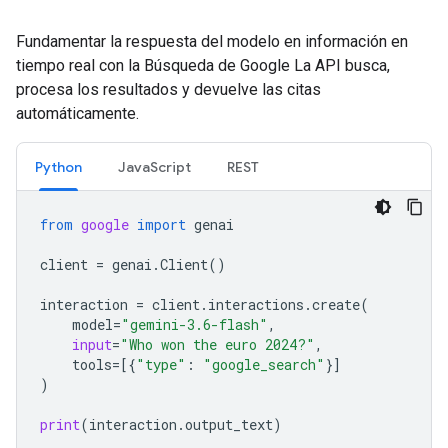
Fundamentar la respuesta del modelo en información en
tiempo real con la Búsqueda de Google La API busca,
procesa los resultados y devuelve las citas
automáticamente.
Python
JavaScript
REST
from
google
import
genai
client
=
genai
.
Client
()
interaction
=
client
.
interactions
.
create
(
model
=
"gemini-3.6-flash"
,
input
=
"Who won the euro 2024?"
,
tools
=
[{
"type"
:
"google_search"
}]
)
print
(
interaction
.
output_text
)