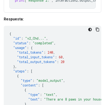
print
(
"Response 2:"
,
interaction2
.
output_text
)
Respuesta:
{
"id"
:
"v2_Chd..."
,
"status"
:
"completed"
,
"usage"
:
{
"total_tokens"
:
240
,
"total_input_tokens"
:
60
,
"total_output_tokens"
:
20
},
"steps"
:
[
{
"type"
:
"model_output"
,
"content"
:
[
{
"type"
:
"text"
,
"text"
:
"There are 8 paws in your house.
}