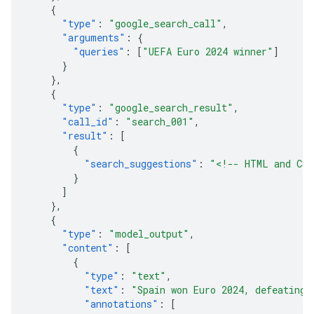
{
"type"
:
"google_search_call"
,
"arguments"
:
{
"queries"
:
[
"UEFA Euro 2024 winner"
]
}
},
{
"type"
:
"google_search_result"
,
"call_id"
:
"search_001"
,
"result"
:
[
{
"search_suggestions"
:
"<!-- HTML and CSS
}
]
},
{
"type"
:
"model_output"
,
"content"
:
[
{
"type"
:
"text"
,
"text"
:
"Spain won Euro 2024, defeating 
"annotations"
:
[