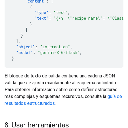
"content"
:
[
{
"type"
:
"text"
,
"text"
:
"{\n  \"recipe_name\": \"Classic
}
]
}
],
"object"
:
"interaction"
,
"model"
:
"gemini-3.6-flash"
,
}
El bloque de texto de salida contiene una cadena JSON
válida que se ajusta exactamente al esquema solicitado.
Para obtener información sobre cómo definir estructuras
más complejas y esquemas recursivos, consulta la
guía de
resultados estructurados
.
8
.
Usar herramientas