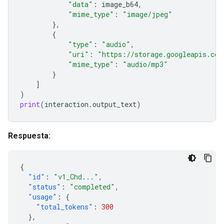
"data"
:
image_b64
,
"mime_type"
:
"image/jpeg"
},
{
"type"
:
"audio"
,
"uri"
:
"https://storage.googleapis.com
"mime_type"
:
"audio/mp3"
}
]
)
print
(
interaction
.
output_text
)
Respuesta:
{
"id"
:
"v1_Chd..."
,
"status"
:
"completed"
,
"usage"
:
{
"total_tokens"
:
300
},