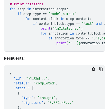
# Print citations
for
step
in
interaction
.
steps
:
if
step
.
type
==
"model_output"
:
for
content_block
in
step
.
content
:
if
content_block
.
type
==
"text"
and
co
print
(
"
\n
Citations:"
)
for
annotation
in
content_block
.
ann
if
annotation
.
type
==
"url_cit
print
(
f
"  [
{
annotation
.
tit
Respuesta:
{
"id"
:
"v1_Chd..."
,
"status"
:
"completed"
,
"steps"
:
[
{
"type"
:
"thought"
,
"signature"
:
"EvEFCu4F..."
},