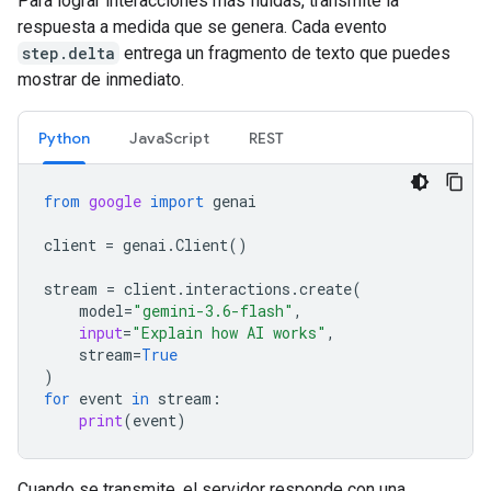
Para lograr interacciones más fluidas, transmite la
respuesta a medida que se genera. Cada evento
step.delta
entrega un fragmento de texto que puedes
mostrar de inmediato.
Python
JavaScript
REST
from
google
import
genai
client
=
genai
.
Client
()
stream
=
client
.
interactions
.
create
(
model
=
"gemini-3.6-flash"
,
input
=
"Explain how AI works"
,
stream
=
True
)
for
event
in
stream
:
print
(
event
)
Cuando se transmite, el servidor responde con una