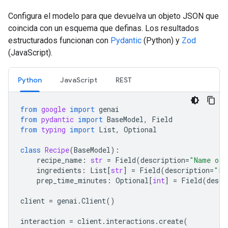
Configura el modelo para que devuelva un objeto JSON que
coincida con un esquema que definas. Los resultados
estructurados funcionan con
Pydantic
(Python) y
Zod
(JavaScript).
Python
JavaScript
REST
from
google
import
genai
from
pydantic
import
BaseModel
,
Field
from
typing
import
List
,
Optional
class
Recipe
(
BaseModel
):
recipe_name
:
str
=
Field
(
description
=
"Name of 
ingredients
:
List
[
str
]
=
Field
(
description
=
"Li
prep_time_minutes
:
Optional
[
int
]
=
Field
(
descr
client
=
genai
.
Client
()
interaction
=
client
.
interactions
.
create
(