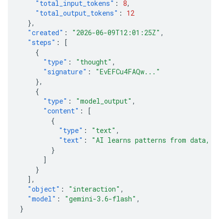
"total_input_tokens"
:
8
,
"total_output_tokens"
:
12
},
"created"
:
"2026-06-09T12:01:25Z"
,
"steps"
:
[
{
"type"
:
"thought"
,
"signature"
:
"EvEFCu4FAQw..."
},
{
"type"
:
"model_output"
,
"content"
:
[
{
"type"
:
"text"
,
"text"
:
"AI learns patterns from data, t
}
]
}
],
"object"
:
"interaction"
,
"model"
:
"gemini-3.6-flash"
,
}