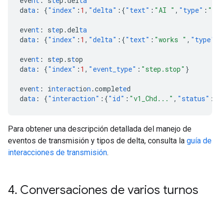
eve
nt
:
s
te
p.del
ta
da
ta
:
{
"index"
:
1
,
"delta"
:{
"text"
:
"AI "
,
"type"
:
"te
eve
nt
:
s
te
p.del
ta
da
ta
:
{
"index"
:
1
,
"delta"
:{
"text"
:
"works "
,
"type"
:
eve
nt
:
s
te
p.s
t
op
da
ta
:
{
"index"
:
1
,
"event_type"
:
"step.stop"
}
eve
nt
:
i
ntera
c
t
io
n
.comple
te
d
da
ta
:
{
"interaction"
:{
"id"
:
"v1_Chd..."
,
"status"
:
"
Para obtener una descripción detallada del manejo de
eventos de transmisión y tipos de delta, consulta la
guía de
interacciones de transmisión
.
4
.
Conversaciones de varios turnos