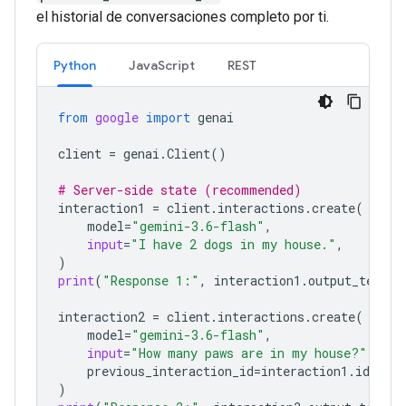
el historial de conversaciones completo por ti.
Python
JavaScript
REST
from
google
import
genai
client
=
genai
.
Client
()
# Server-side state (recommended)
interaction1
=
client
.
interactions
.
create
(
model
=
"gemini-3.6-flash"
,
input
=
"I have 2 dogs in my house."
,
)
print
(
"Response 1:"
,
interaction1
.
output_text
)
interaction2
=
client
.
interactions
.
create
(
model
=
"gemini-3.6-flash"
,
input
=
"How many paws are in my house?"
,
previous_interaction_id
=
interaction1
.
id
,
)