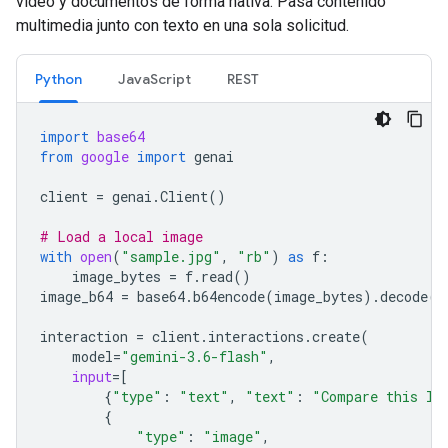
video y documentos de forma nativa. Pasa contenido
multimedia junto con texto en una sola solicitud.
Python
JavaScript
REST
import
base64
from
google
import
genai
client
=
genai
.
Client
()
# Load a local image
with
open
(
"sample.jpg"
,
"rb"
)
as
f
:
image_bytes
=
f
.
read
()
image_b64
=
base64
.
b64encode
(
image_bytes
)
.
decode
(
"
interaction
=
client
.
interactions
.
create
(
model
=
"gemini-3.6-flash"
,
input
=
[
{
"type"
:
"text"
,
"text"
:
"Compare this lo
{
"type"
:
"image"
,