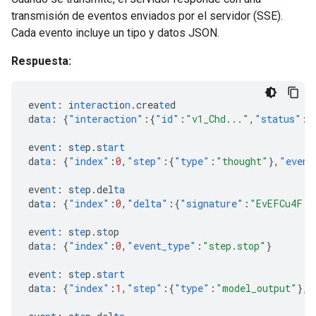
transmisión de eventos enviados por el servidor (SSE).
Cada evento incluye un tipo y datos JSON.
Respuesta:
eve
nt
:
i
ntera
c
t
io
n
.crea
te
d
da
ta
:
{
"interaction"
:{
"id"
:
"v1_Chd..."
,
"status"
:
"
eve
nt
:
s
te
p.s
tart
da
ta
:
{
"index"
:
0
,
"step"
:{
"type"
:
"thought"
},
"event
eve
nt
:
s
te
p.del
ta
da
ta
:
{
"index"
:
0
,
"delta"
:{
"signature"
:
"EvEFCu4F..
eve
nt
:
s
te
p.s
t
op
da
ta
:
{
"index"
:
0
,
"event_type"
:
"step.stop"
}
eve
nt
:
s
te
p.s
tart
da
ta
:
{
"index"
:
1
,
"step"
:{
"type"
:
"model_output"
},
"