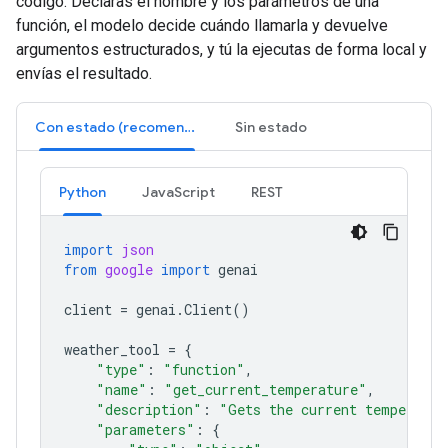
código. Declaras el nombre y los parámetros de una
función, el modelo decide cuándo llamarla y devuelve
argumentos estructurados, y tú la ejecutas de forma local y
envías el resultado.
Con estado (recomendado)
Sin estado
Python
JavaScript
REST
import
json
from
google
import
genai
client
=
genai
.
Client
()
weather_tool
=
{
"type"
:
"function"
,
"name"
:
"get_current_temperature"
,
"description"
:
"Gets the current temperatur
"parameters"
:
{