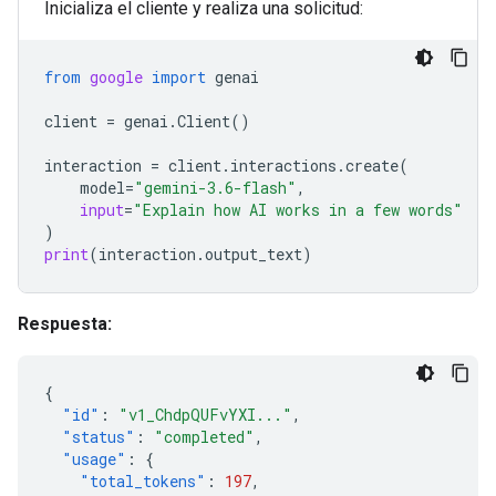
Inicializa el cliente y realiza una solicitud:
from
google
import
genai
client
=
genai
.
Client
()
interaction
=
client
.
interactions
.
create
(
model
=
"gemini-3.6-flash"
,
input
=
"Explain how AI works in a few words"
)
print
(
interaction
.
output_text
)
Respuesta:
{
"id"
:
"v1_ChdpQUFvYXI..."
,
"status"
:
"completed"
,
"usage"
:
{
"total_tokens"
:
197
,