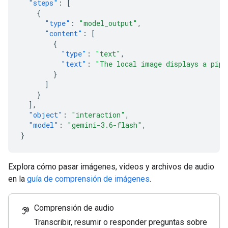
"steps"
:
[
{
"type"
:
"model_output"
,
"content"
:
[
{
"type"
:
"text"
,
"text"
:
"The local image displays a pipe
}
]
}
],
"object"
:
"interaction"
,
"model"
:
"gemini-3.6-flash"
,
}
Explora cómo pasar imágenes, videos y archivos de audio
en la
guía de comprensión de imágenes
.
Comprensión de audio
hearing
Transcribir, resumir o responder preguntas sobre