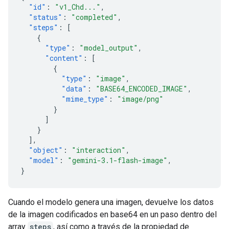
"id"
:
"v1_Chd..."
,
"status"
:
"completed"
,
"steps"
:
[
{
"type"
:
"model_output"
,
"content"
:
[
{
"type"
:
"image"
,
"data"
:
"BASE64_ENCODED_IMAGE"
,
"mime_type"
:
"image/png"
}
]
}
],
"object"
:
"interaction"
,
"model"
:
"gemini-3.1-flash-image"
,
}
Cuando el modelo genera una imagen, devuelve los datos
de la imagen codificados en base64 en un paso dentro del
array
steps
, así como a través de la propiedad de