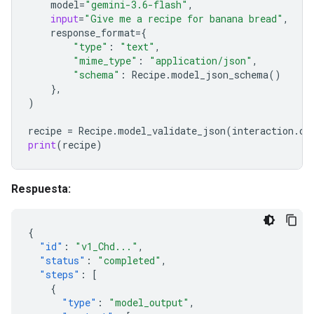
model
=
"gemini-3.6-flash"
,
input
=
"Give me a recipe for banana bread"
,
response_format
=
{
"type"
:
"text"
,
"mime_type"
:
"application/json"
,
"schema"
:
Recipe
.
model_json_schema
()
},
)
recipe
=
Recipe
.
model_validate_json
(
interaction
.
ou
print
(
recipe
)
Respuesta:
{
"id"
:
"v1_Chd..."
,
"status"
:
"completed"
,
"steps"
:
[
{
"type"
:
"model_output"
,