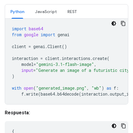
Python
JavaScript
REST
import
base64
from
google
import
genai
client
=
genai
.
Client
()
interaction
=
client
.
interactions
.
create
(
model
=
"gemini-3.1-flash-image"
,
input
=
"Generate an image of a futuristic city 
)
with
open
(
"generated_image.png"
,
"wb"
)
as
f
:
f
.
write
(
base64
.
b64decode
(
interaction
.
output_im
Respuesta:
{