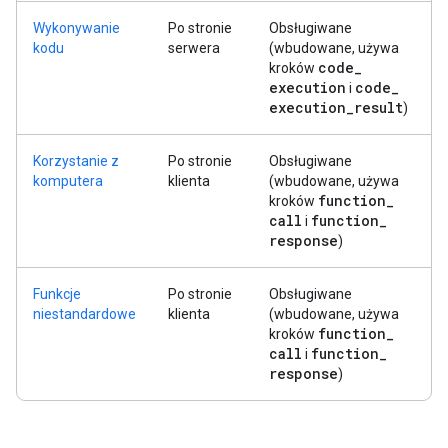
Wykonywanie
Po stronie
Obsługiwane
kodu
serwera
(wbudowane, używa
code
_
kroków
execution
code
_
i
execution
_
result
)
Korzystanie z
Po stronie
Obsługiwane
komputera
klienta
(wbudowane, używa
function
_
kroków
call
function
_
i
response
)
Funkcje
Po stronie
Obsługiwane
niestandardowe
klienta
(wbudowane, używa
function
_
kroków
call
function
_
i
response
)