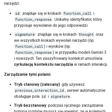
narzędzi:
id
: znajduje się w krokach
function_call
i
function_response
. Unikalny identyfikator, który
przypisuje wywołanie do jego odpowiedzi.
signature
: znajduje się w krokach
thought
oraz
we wszystkich krokach wywołań narzędzi (np.
function_call
) i wyników (np.
function_response
) w przypadku modeli Gemini 3
i nowszych. Ten zaszyfrowany kontekst umożliwia
cyrkulację kontekstu narzędzia
w ramach interakcji.
Zarządzanie tymi polami:
Tryb stanowy (zalecany)
: gdy używasz
previous_interaction_id
, serwer automatycznie
obsługuje pola
id
i
signature
.
Tryb bezstanowy
: podczas ręcznego zarządzania
historią rozmów musisz się upewnić, że w kolejnych