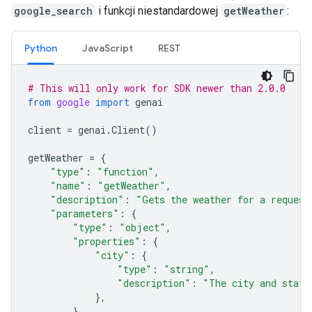
google_search
i funkcji niestandardowej
getWeather
:
Python
JavaScript
REST
# This will only work for SDK newer than 2.0.0
from
google
import
genai
client
=
genai
.
Client
()
getWeather
=
{
"type"
:
"function"
,
"name"
:
"getWeather"
,
"description"
:
"Gets the weather for a request
"parameters"
:
{
"type"
:
"object"
,
"properties"
:
{
"city"
:
{
"type"
:
"string"
,
"description"
:
"The city and state
},
},