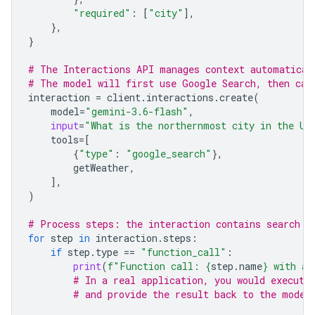
"required"
:
[
"city"
],
},
}
# The Interactions API manages context automatical
# The model will first use Google Search, then cal
interaction
=
client
.
interactions
.
create
(
model
=
"gemini-3.6-flash"
,
input
=
"What is the northernmost city in the Un
tools
=
[
{
"type"
:
"google_search"
},
getWeather
,
],
)
# Process steps: the interaction contains search r
for
step
in
interaction
.
steps
:
if
step
.
type
==
"function_call"
:
print
(
f
"Function call: 
{
step
.
name
}
 with ar
# In a real application, you would execute
# and provide the result back to the model