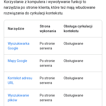
Korzystanie z komputera i wywoływanie funkcji to
narzędzia po stronie klienta, które też mają wbudowane
rozwiązania do cyrkulacji kontekstu.
Strona
Obsługa cyrkulacji
Narzędzie
wykonania
kontekstu
Wyszukiwarka
Po stronie
Obsługiwane
Google
serwera
Mapy Google
Po stronie
Obsługiwane
serwera
Kontekst adresu
Po stronie
Obsługiwane
URL
serwera
Wyszukiwanie
Po stronie
Obsługiwane
plików
serwera