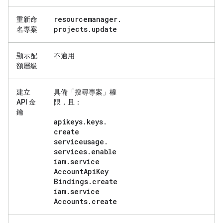
resourcemanager
.
重新命
projects
.
update
名專案
顯示配
不適用
額層級
建立
具備「搜尋專案」
權
API 金
限，且：
鑰
apikeys
.
keys
.
create
serviceusage
.
services
.
enable
iam
.
service
Account
Api
Key
Bindings
.
create
iam
.
service
Accounts
.
create