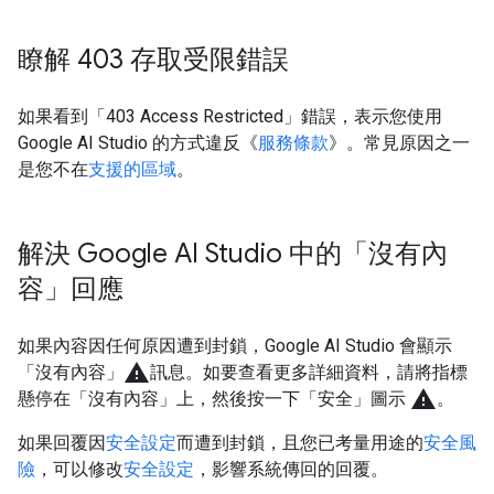
瞭解 403 存取受限錯誤
如果看到「403 Access Restricted」錯誤，表示您使用
Google AI Studio 的方式違反《
服務條款
》。常見原因之一
是您不在
支援的區域
。
解決 Google AI Studio 中的「沒有內
容」回應
如果內容因任何原因遭到封鎖，Google AI Studio 會顯示
warning
「沒有內容」
訊息。如要查看更多詳細資料，請將指標
warning
懸停在「沒有內容」
上，然後按一下「安全」
圖示
。
如果回覆因
安全設定
而遭到封鎖，且您已考量用途的
安全風
險
，可以修改
安全設定
，影響系統傳回的回覆。