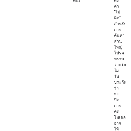
ต้น)
ตั้ง
ค่า
"ไม่
คิด"
สำหรับ
การ
ค้นหา
ส่วน
ใหญ่
โปรด
ทราบ
mini
ว่า
ไม่
รับ
ประกัน
ว่า
จะ
ปิด
การ
คิด
โมเดล
อาจ
ให้