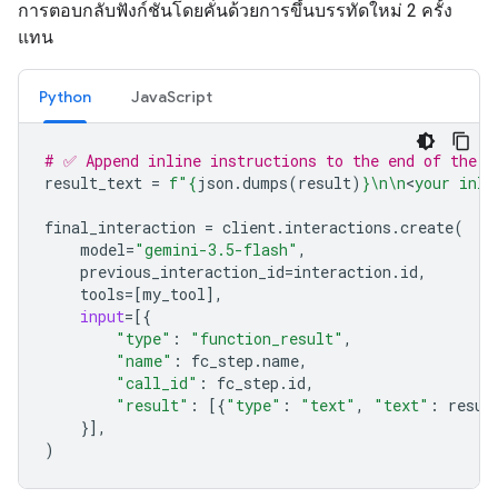
การตอบกลับฟังก์ชันโดยคั่นด้วยการขึ้นบรรทัดใหม่ 2 ครั้ง
แทน
Python
JavaScript
# ✅ Append inline instructions to the end of the f
result_text
=
f
"
{
json
.
dumps
(
result
)
}
\n\n
<
your inli
final_interaction
=
client
.
interactions
.
create
(
model
=
"gemini-3.5-flash"
,
previous_interaction_id
=
interaction
.
id
,
tools
=
[
my_tool
],
input
=
[{
"type"
:
"function_result"
,
"name"
:
fc_step
.
name
,
"call_id"
:
fc_step
.
id
,
"result"
:
[{
"type"
:
"text"
,
"text"
:
resul
}],
)