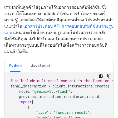
เรามักเห็นลูกค้าใส่รูปภาพไว้นอกการตอบกลับฟังก์ชัน ซึ่ง
อาจทำให้โมเดลทำงานผิดปกติ (เช่น การรั่วไหลขององค์
ความรู้) และส่งผลให้เอาต์พุตมีคุณภาพต่ำลง โปรดทำตามคำ
แนะนำใน
เอกสารประกอบ API การตอบกลับฟังก์ชันหลายรูป
แบบ
แทน และใส่เนื้อหาหลายรูปแบบในส่วนการตอบกลับ
ฟังก์ชันที่คุณ ส่งไปยังโมเดล โมเดลสามารถประมวลผล
เนื้อหาหลายรูปแบบนี้ในรอบถัดไปเพื่อสร้างการตอบกลับที่
แม่นยำยิ่งขึ้น
Python
JavaScript
# ✅ Include multimodal content in the function res
final_interaction
=
client
.
interactions
.
create
(
model
=
"gemini-3.5-flash"
,
previous_interaction_id
=
interaction
.
id
,
input
=
[
{
"type"
:
"function_result"
,
"name"
:
tool_call
.
name
,