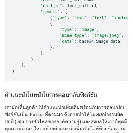
"call_id"
:
tool_call
.
id
,
"result"
:
[
{
"type"
:
"text"
,
"text"
:
"instrum
{
"type"
:
"image"
,
"mime_type"
:
"image/jpeg"
,
"data"
:
base64_image_data
,
},
],
}
],
)
คำแนะนำในหน้าในการตอบกลับฟังก์ชัน
เรามักเห็นลูกค้าให้คำแนะนำเพิ่มเติมพร้อมกับการตอบกลับ
ฟังก์ชันเป็น
Parts
ที่ตามมา ซึ่งอาจทำให้โมเดลทำงานผิด
ปกติ (เช่น การรั่วไหลขององค์ความรู้) และส่งผลให้เอาต์พุตมี
คุณภาพต่ำลง ให้ต่อท้ายคำแนะนำเพิ่มเติมไว้ที่ท้ายข้อความ