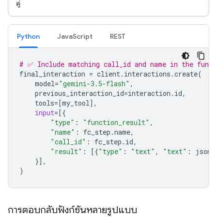
คู่
Python
JavaScript
REST
# ✅ Include matching call_id and name in the funct
final_interaction
=
client
.
interactions
.
create
(
model
=
"gemini-3.5-flash"
,
previous_interaction_id
=
interaction
.
id
,
tools
=
[
my_tool
],
input
=
[{
"type"
:
"function_result"
,
"name"
:
fc_step
.
name
,
"call_id"
:
fc_step
.
id
,
"result"
:
[{
"type"
:
"text"
,
"text"
:
json
.
}],
)
การตอบกลับฟังก์ชันหลายรูปแบบ