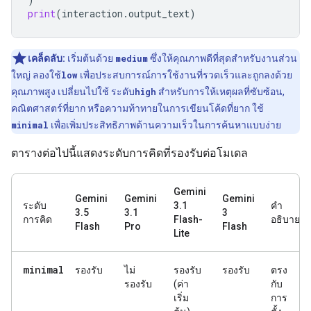
print
(
interaction
.
output_text
)
เคล็ดลับ:
เริ่มต้นด้วย
medium
ซึ่งให้คุณภาพดีที่สุดสำหรับงานส่วน
ใหญ่ ลองใช้
low
เพื่อประสบการณ์การใช้งานที่รวดเร็วและถูกลงด้วย
คุณภาพสูง เปลี่ยนไปใช้ ระดับ
high
สำหรับการให้เหตุผลที่ซับซ้อน,
คณิตศาสตร์ที่ยาก หรือความท้าทายในการเขียนโค้ดที่ยาก ใช้
minimal
เพื่อเพิ่มประสิทธิภาพด้านความเร็วในการค้นหาแบบง่าย
ตารางต่อไปนี้แสดงระดับการคิดที่รองรับต่อโมเดล
Gemini
Gemini
Gemini
Gemini
ระดับ
3.1
คำ
3.5
3.1
3
การคิด
Flash-
อธิบาย
Flash
Pro
Flash
Lite
minimal
รองรับ
ไม่
รองรับ
รองรับ
ตรง
รองรับ
(ค่า
กับ
เริ่ม
การ