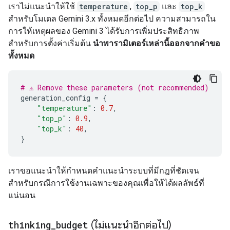
เราไม่แนะนำให้ใช้
temperature
,
top_p
และ
top_k
สำหรับโมเดล Gemini 3.x ทั้งหมดอีกต่อไป ความสามารถใน
การให้เหตุผลของ Gemini 3 ได้รับการเพิ่มประสิทธิภาพ
สำหรับการตั้งค่าเริ่มต้น
นำพารามิเตอร์เหล่านี้ออกจากคำขอ
ทั้งหมด
# ⚠️ Remove these parameters (not recommended)
generation_config
=
{
"temperature"
:
0.7
,
"top_p"
:
0.9
,
"top_k"
:
40
,
}
เราขอแนะนำให้กำหนดคำแนะนำระบบที่มีกฎที่ชัดเจน
สำหรับกรณีการใช้งานเฉพาะของคุณเพื่อให้ได้ผลลัพธ์ที่
แน่นอน
thinking
_
budget
(ไม่แนะนำอีกต่อไป)