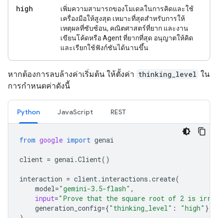
high
เพิ่มความสามารถของโมเดลในการคิดและใช้
เครื่องมือให้สูงสุด เหมาะที่สุดสำหรับการให้
เหตุผลที่ซับซ้อน, คณิตศาสตร์ที่ยาก และงาน
เขียนโค้ดหรือ Agent ที่ยากที่สุด อนุญาตให้คิด
และเรียกใช้ฟังก์ชันได้นานขึ้น
หากต้องการลบล้างค่าเริ่มต้น ให้ตั้งค่า
thinking_level
ใน
การกำหนดค่าดังนี้
Python
JavaScript
REST
from
google
import
genai
client
=
genai
.
Client
()
interaction
=
client
.
interactions
.
create
(
model
=
"gemini-3.5-flash"
,
input
=
"Prove that the square root of 2 is irra
generation_config
=
{
"thinking_level"
:
"high"
},
)