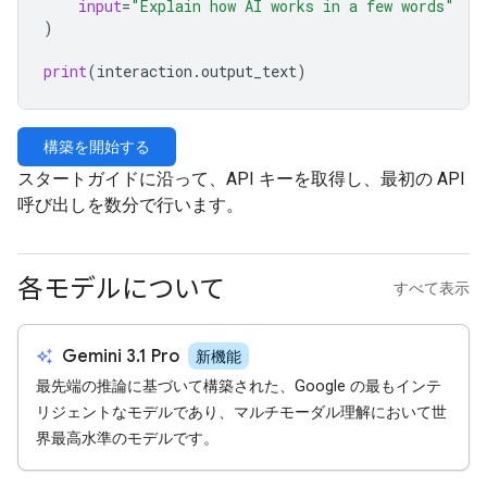
input
=
"Explain how AI works in a few words"
)
print
(
interaction
.
output_text
)
構築を開始する
スタートガイドに沿って、API キーを取得し、最初の API
呼び出しを数分で行います。
各モデルについて
すべて表示
auto_awesome
Gemini 3.1 Pro
新機能
最先端の推論に基づいて構築された、Google の最もインテ
リジェントなモデルであり、マルチモーダル理解において世
界最高水準のモデルです。