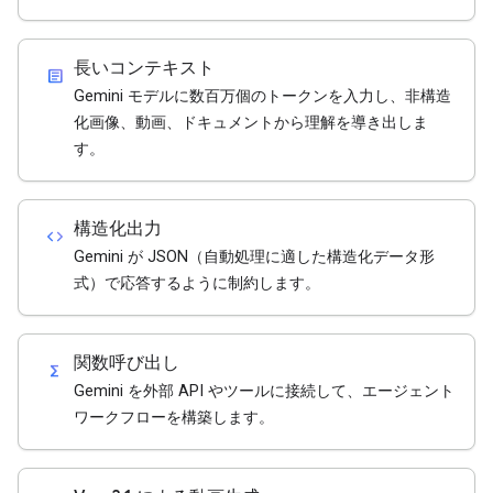
長いコンテキスト
article
Gemini モデルに数百万個のトークンを入力し、非構造
化画像、動画、ドキュメントから理解を導き出しま
す。
構造化出力
code
Gemini が JSON（自動処理に適した構造化データ形
式）で応答するように制約します。
関数呼び出し
functions
Gemini を外部 API やツールに接続して、エージェント
ワークフローを構築します。