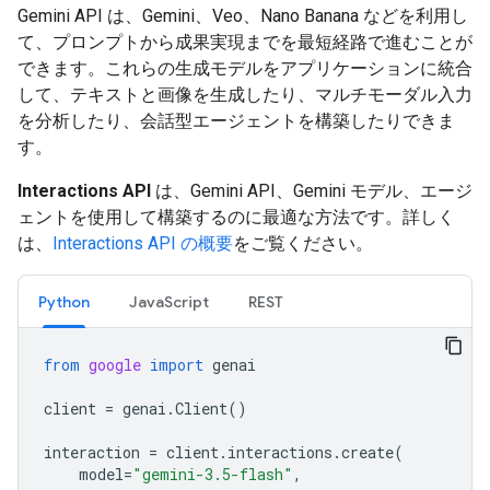
Gemini API は、Gemini、Veo、Nano Banana などを利用し
て、プロンプトから成果実現までを最短経路で進むことが
できます。これらの生成モデルをアプリケーションに統合
して、テキストと画像を生成したり、マルチモーダル入力
を分析したり、会話型エージェントを構築したりできま
す。
Interactions API
は、Gemini API、Gemini モデル、エージ
ェントを使用して構築するのに最適な方法です。詳しく
は、
Interactions API の概要
をご覧ください。
Python
JavaScript
REST
from
google
import
genai
client
=
genai
.
Client
()
interaction
=
client
.
interactions
.
create
(
model
=
"gemini-3.5-flash"
,