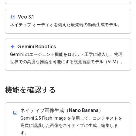
video_library
Veo 3.1
ネイティブ オーディオを備えた最先端の動画生成モデル。
spark
Gemini Robotics
Gemini のエージェント機能をロボット工学に導入し、物理
世界での高度な推論を可能にする視覚言語モデル（VLM）。
機能を確認する
ネイティブ画像生成（Nano Banana）
imagesmode
Gemini 2.5 Flash Image を使用して、コンテキストを
高度に認識した画像をネイティブに生成、編集しま
す。