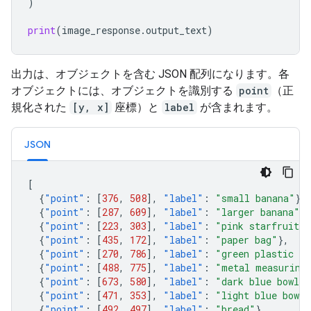
)
print
(
image_response
.
output_text
)
出力は、オブジェクトを含む JSON 配列になります。各
オブジェクトには、オブジェクトを識別する
point
（正
規化された
[y, x]
座標）と
label
が含まれます。
JSON
[
{
"point"
:
[
376
,
508
],
"label"
:
"small banana"
},
{
"point"
:
[
287
,
609
],
"label"
:
"larger banana"
},
{
"point"
:
[
223
,
303
],
"label"
:
"pink starfruit"
}
{
"point"
:
[
435
,
172
],
"label"
:
"paper bag"
},
{
"point"
:
[
270
,
786
],
"label"
:
"green plastic bo
{
"point"
:
[
488
,
775
],
"label"
:
"metal measuring
{
"point"
:
[
673
,
580
],
"label"
:
"dark blue bowl"
}
{
"point"
:
[
471
,
353
],
"label"
:
"light blue bowl"
{
"point"
:
[
492
,
497
],
"label"
:
"bread"
},