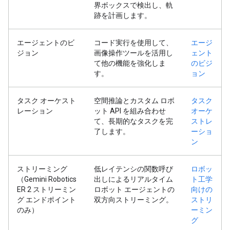
界ボックスで検出し、軌
跡を計画します。
エージェントのビ
コード実行を使用して、
エージ
ジョン
画像操作ツールを活用し
ェント
て他の機能を強化しま
のビジ
す。
ョン
タスク オーケスト
空間推論とカスタム ロボ
タスク
レーション
ット API を組み合わせ
オーケ
て、長期的なタスクを完
ストレ
了します。
ーショ
ン
ストリーミング
低レイテンシの関数呼び
ロボッ
（Gemini Robotics
出しによるリアルタイム
ト工学
ER 2 ストリーミン
ロボット エージェントの
向けの
グ エンドポイント
双方向ストリーミング。
ストリ
のみ）
ーミン
グ