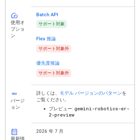
speed
Batch API
使用オ
サポート対象
プショ
ン
Flex 推論
サポート対象外
優先度推論
サポート対象外
123
詳しくは、
モデル バージョンのパターン
を
ご覧ください。
バージ
ョン
gemini-robotics-er-
プレビュー:
2-preview
calendar_month
2026 年 7 月
最新情