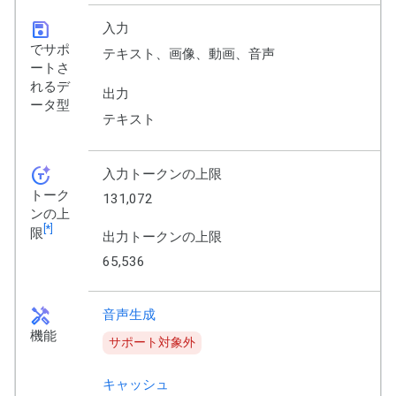
save
入力
でサポ
テキスト、画像、動画、音声
ートさ
れるデ
出力
ータ型
テキスト
token_auto
入力トークンの上限
トーク
131,072
ンの上
[*]
限
出力トークンの上限
65,536
handyman
音声生成
機能
サポート対象外
キャッシュ