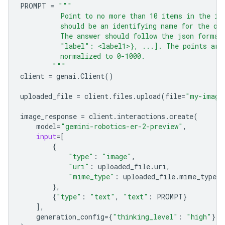
PROMPT
=
"""
          Point to no more than 10 items in the im
          should be an identifying name for the ob
          The answer should follow the json format
          "label": <label1>}, ...]. The points are
          normalized to 0-1000.
        """
client
=
genai
.
Client
()
uploaded_file
=
client
.
files
.
upload
(
file
=
"my-image
image_response
=
client
.
interactions
.
create
(
model
=
"gemini-robotics-er-2-preview"
,
input
=
[
{
"type"
:
"image"
,
"uri"
:
uploaded_file
.
uri
,
"mime_type"
:
uploaded_file
.
mime_type
},
{
"type"
:
"text"
,
"text"
:
PROMPT
}
],
generation_config
=
{
"thinking_level"
:
"high"
},