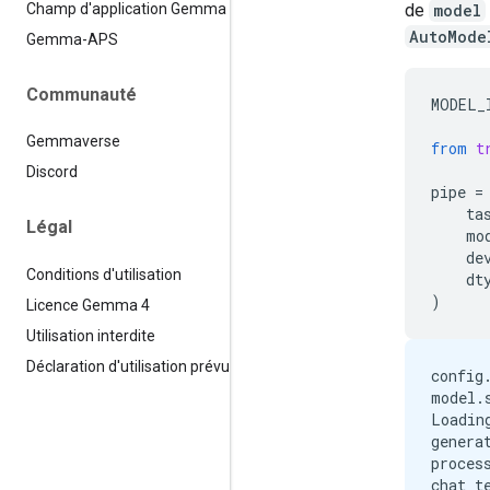
de
model
Champ d'application Gemma
AutoMode
Gemma-APS
Communauté
MODEL_
Gemmaverse
from
t
Discord
pipe
=
ta
Légal
mo
de
Conditions d'utilisation
dt
)
Licence Gemma 4
Utilisation interdite
Déclaration d'utilisation prévue
config
model.
Loadin
genera
proces
chat_t