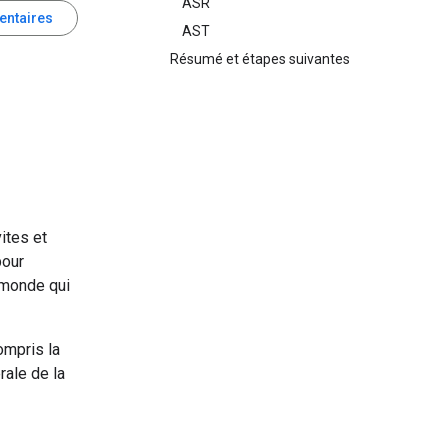
ASR
entaires
AST
Résumé et étapes suivantes
ites et
pour
e monde qui
compris la
rale de la