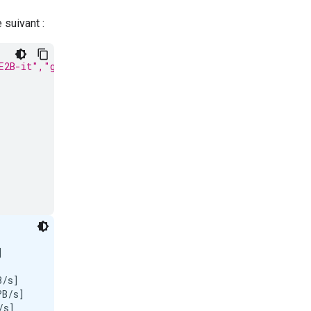
 suivant :
E2B-it","google/gemma-4-E4B-it", "google/gemma-4-12B-it


/s]

B/s]

s]
