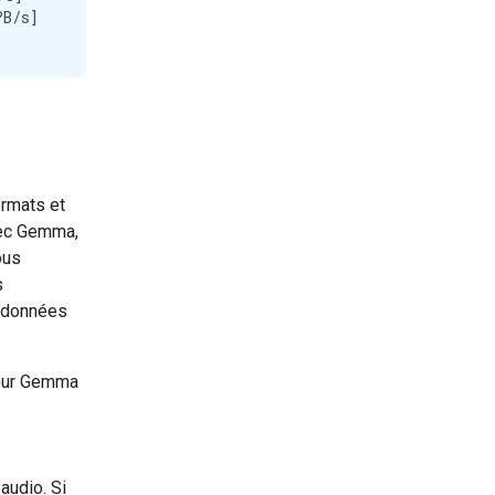
B/s]

rmats et
vec Gemma,
ous
s
s données
pour Gemma
audio. Si