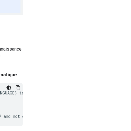
nnaissance
s
matique
.
NGUAGE} text.
