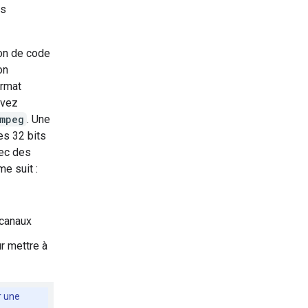
is
on de code
on
ormat
evez
mpeg
. Une
es 32 bits
vec des
e suit :
 canaux
r mettre à
r une