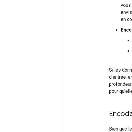
vous 
envis
en co
Enco
Si les donn
d'entrée, e
profondeur
pour qu'el
Encoda
Bien que l