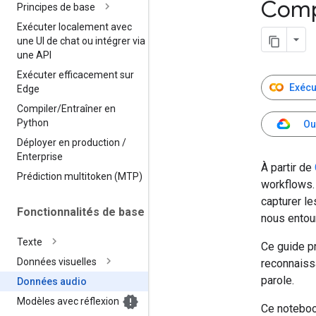
Comp
Principes de base
Exécuter localement avec
une UI de chat ou intégrer via
une API
Exécuter efficacement sur
Exécu
Edge
Compiler
/
Entraîner en
Python
Ou
Déployer en production
/
Enterprise
À partir de
Prédiction multitoken (MTP)
workflows.
capturer le
Fonctionnalités de base
nous entou
Texte
Ce guide p
Données visuelles
reconnaiss
parole.
Données audio
Modèles avec réflexion
Ce noteboo