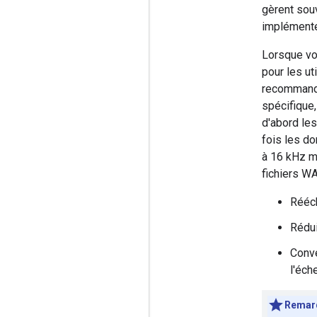
gèrent sou
implémente
Lorsque vo
pour les u
recommandé
spécifique
d'abord les
fois les d
à 16 kHz mo
fichiers W
Rééch
Rédui
Conve
l'éche
Remarq