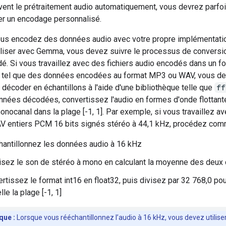
vent le prétraitement audio automatiquement, vous devrez parfo
r un encodage personnalisé.
us encodez des données audio avec votre propre implémentati
tiliser avec Gemma, vous devez suivre le processus de conversi
. Si vous travaillez avec des fichiers audio encodés dans un f
, tel que des données encodées au format MP3 ou WAV, vous d
 décoder en échantillons à l'aide d'une bibliothèque telle que
ff
onnées décodées, convertissez l'audio en formes d'onde flottant
nocanal dans la plage [-1, 1]. Par exemple, si vous travaillez a
AV entiers PCM 16 bits signés stéréo à 44,1 kHz, procédez comm
antillonnez les données audio à 16 kHz
sez le son de stéréo à mono en calculant la moyenne des deux
rtissez le format int16 en float32, puis divisez par 32 768,0 pou
lle la plage [-1, 1]
ue :
Lorsque vous rééchantillonnez l’audio à 16 kHz, vous devez utilise