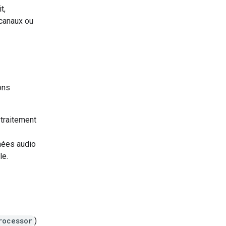
t,
 canaux ou
ons
 traitement
nées audio
le.
rocessor
)