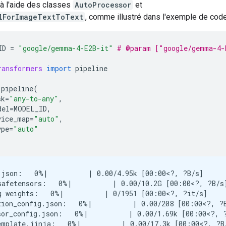
à l'aide des classes
AutoProcessor
et
lForImageTextToText
, comme illustré dans l'exemple de code
ID
=
"google/gemma-4-E2B-it"
# @param ["google/gemma-4-
ransformers
import
pipeline
pipeline
(
sk
=
"any-to-any"
,
del
=
MODEL_ID
,
vice_map
=
"auto"
,
ype
=
"auto"
.json:   0%|          | 0.00/4.95k [00:00<?, ?B/s]

safetensors:   0%|          | 0.00/10.2G [00:00<?, ?B/s]
g weights:   0%|          | 0/1951 [00:00<?, ?it/s]

tion_config.json:   0%|          | 0.00/208 [00:00<?, ?B
sor_config.json:   0%|          | 0.00/1.69k [00:00<?, ?
emplate.jinja:   0%|          | 0.00/17.3k [00:00<?, ?B/