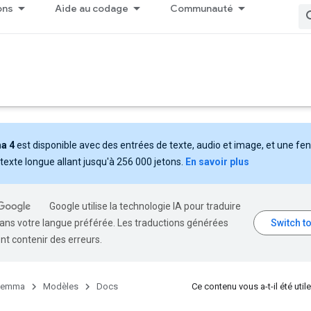
ons
Aide au codage
Communauté
a 4
est disponible avec des entrées de texte, audio et image, et une fe
texte longue allant jusqu'à 256 000 jetons.
En savoir plus
Google utilise la technologie IA pour traduire
ans votre langue préférée. Les traductions générées
nt contenir des erreurs.
emma
Modèles
Docs
Ce contenu vous a-t-il été utile