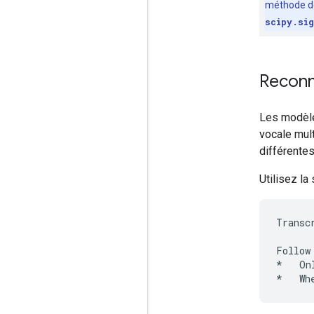
méthode de 
scipy.si
Reconn
Les modèle
vocale mult
différentes
Utilisez la
Transc
Follow
*   On