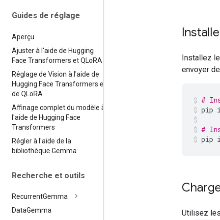
Guides de réglage
Instal
Aperçu
Ajuster à l'aide de Hugging
Installez 
Face Transformers et QLo
RA
envoyer de
Réglage de Vision à l'aide de
Hugging Face Transformers et
de QLo
RA
# In
Affinage complet du modèle à
pip
l'aide de Hugging Face
Transformers
# In
pip
Régler à l'aide de la
bibliothèque Gemma
Recherche et outils
Charge
Recurrent
Gemma
Data
Gemma
Utilisez le