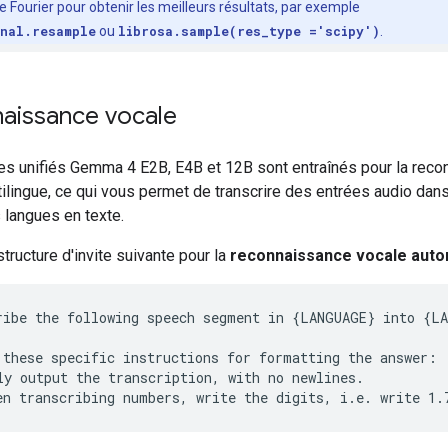
Fourier pour obtenir les meilleurs résultats, par exemple
gnal.resample
ou
librosa.sample(res_type ='scipy')
.
aissance vocale
s unifiés Gemma 4 E2B, E4B et 12B sont entraînés pour la reco
ilingue, ce qui vous permet de transcrire des entrées audio dan
 langues en texte.
 structure d'invite suivante pour la
reconnaissance vocale auto
ribe the following speech segment in {LANGUAGE} into {LA
 these specific instructions for formatting the answer:

ly output the transcription, with no newlines.
