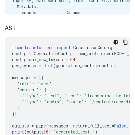
Input #0, matroska,webm, from '/content/recording.w
  Metadata:

    encoder         : Chrome

  Duration: 00:00:03.00, start: 0.000000, bitrate: 
  Stream #0:0(eng): Audio: opus, 48000 Hz, mono, f
ASR
Stream mapping:

  Stream #0:0 -> #0:0 (opus (native) -> pcm_s16le 
Press [q] to stop, [?] for help

from
transformers
import
GenerationConfig
Output #0, wav, to '/content/recording.wav':

config
=
GenerationConfig
.
from_pretrained
(
MODEL_ID
  Metadata:

config
.
max_new_tokens
=
64
    ISFT            : Lavf58.76.100

gen_kwargs
=
dict
(
generation_config
=
config
)
  Stream #0:0(eng): Audio: pcm_s16le ([1][0][0][0]
    Metadata:

messages
=
[{
      encoder         : Lavc58.134.100 pcm_s16le

"role"
:
"user"
,
size=     287kB time=00:00:02.99 bitrate= 783.7kbit
"content"
:
[
{
"type"
:
"text"
,
"text"
:
"Transcribe the foll
{
"type"
:
"audio"
,
"audio"
:
"/content/recordin
]
}]
outputs
=
pipe
(
messages
,
return_full_text
=
False
,
g
print
(
outputs
[
0
][
'generated_text'
])