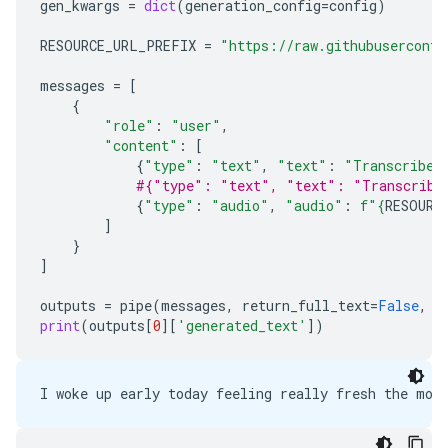
gen_kwargs
=
dict
(
generation_config
=
config
)
RESOURCE_URL_PREFIX
=
"https://raw.githubuserconte
messages
=
[
{
"role"
:
"user"
,
"content"
:
[
{
"type"
:
"text"
,
"text"
:
"Transcribe 
#{"type": "text", "text": "Transcribe 
{
"type"
:
"audio"
,
"audio"
:
f
"
{
RESOURC
]
}
]
outputs
=
pipe
(
messages
,
return_full_text
=
False
,
g
print
(
outputs
[
0
][
'generated_text'
])