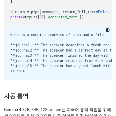
]
outputs
=
pipe
(
messages
,
return_full_text
=
False
,
g
print
(
outputs
[
0
][
'generated_text'
])
Here is a concise overview of each audio file:

**journal1:** The speaker describes a fresh and pea
**journal2:** The speaker had a perfect day at the 
**journal3:** The speaker finished the day with a 
**journal4:** The speaker returned from work and n
**journal5:** The speaker had a great lunch with an
자동 통역
Gemma 4 E2B, E4B, 12B Unified는 다국어 통역 작업을 위해
학습되므로 음성 오디오를 다른 언어로 직접 번역할 수 있습