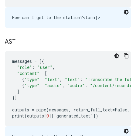
AST
messages
=
[{
"role"
:
"user"
,
"content"
:
[
{
"type"
:
"text"
,
"text"
:
"Transcribe the foll
{
"type"
:
"audio"
,
"audio"
:
"/content/recordin
]
}]
outputs
=
pipe
(
messages
,
return_full_text
=
False
,
g
print
(
outputs
[
0
][
'
generated_text
'
])