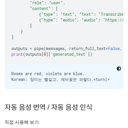
"role"
:
"user"
,
"content"
:
[
{
"type"
:
"text"
,
"text"
:
"Transcribe 
{
"type"
:
"audio"
,
"audio"
:
"https://a
]
}
]
outputs
=
pipe
(
messages
,
return_full_text
=
False
,
g
print
(
outputs
[
0
][
'generated_text'
])
Roses are red, violets are blue.

자동 음성 번역
/
자동 음성 인식
직접 사용해 보기