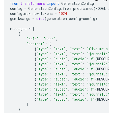
from
transformers
import
GenerationConfig
config
=
GenerationConfig
.
from_pretrained
(
MODEL_ID
config
.
max_new_tokens
=
1024
gen_kwargs
=
dict
(
generation_config
=
config
)
messages
=
[
{
"role"
:
"user"
,
"content"
:
[
{
"type"
:
"text"
,
"text"
:
"Give me a c
{
"type"
:
"text"
,
"text"
:
"journal1:"
}
{
"type"
:
"audio"
,
"audio"
:
f
"
{
RESOURC
{
"type"
:
"text"
,
"text"
:
"journal2:"
}
{
"type"
:
"audio"
,
"audio"
:
f
"
{
RESOURC
{
"type"
:
"text"
,
"text"
:
"journal3:"
}
{
"type"
:
"audio"
,
"audio"
:
f
"
{
RESOURC
{
"type"
:
"text"
,
"text"
:
"journal4:"
}
{
"type"
:
"audio"
,
"audio"
:
f
"
{
RESOURC
{
"type"
:
"text"
,
"text"
:
"journal5:"
}
{
"type"
:
"audio"
,
"audio"
:
f
"
{
RESOURC
]
}