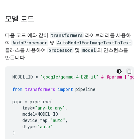
모델 로드
다음 코드 예와 같이
transformers
라이브러리를 사용하
여
AutoProcessor
및
AutoModelForImageTextToText
클래스를 사용하여
processor
및
model
의 인스턴스를
만듭니다.
MODEL_ID
=
"google/gemma-4-E2B-it"
# @param ["goo
from
transformers
import
pipeline
pipe
=
pipeline
(
task
=
"any-to-any"
,
model
=
MODEL_ID
,
device_map
=
"auto"
,
dtype
=
"auto"
)