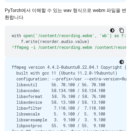
PyTorch에서 이해할 수 있는 wav 형식으로 webm 파일을 변
환합니다.
with
open('/content/recording.webm',
'wb')
as
f:
f
.
write
(
recorder
.
audio
.
value
)
!ffmpeg -i /content/recording.webm /content/record
ffmpeg version 4.4.2-0ubuntu0.22.04.1 Copyright (c)
  built with gcc 11 (Ubuntu 11.2.0-19ubuntu1)

  configuration: --prefix=/usr --extra-version=0ub
  libavutil      56. 70.100 / 56. 70.100

  libavcodec     58.134.100 / 58.134.100

  libavformat    58. 76.100 / 58. 76.100

  libavdevice    58. 13.100 / 58. 13.100

  libavfilter     7.110.100 /  7.110.100

  libswscale      5.  9.100 /  5.  9.100

  libswresample   3.  9.100 /  3.  9.100

  libpostproc    55.  9.100 / 55.  9.100
