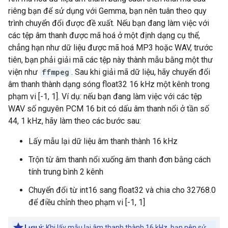
riêng bạn để sử dụng với Gemma, bạn nên tuân theo quy
trình chuyển đổi được đề xuất. Nếu bạn đang làm việc với
các tệp âm thanh được mã hoá ở một định dạng cụ thể,
chẳng hạn như dữ liệu được mã hoá MP3 hoặc WAV, trước
tiên, bạn phải giải mã các tệp này thành mẫu bằng một thư
viện như
ffmpeg
. Sau khi giải mã dữ liệu, hãy chuyển đổi
âm thanh thành dạng sóng float32 16 kHz một kênh trong
phạm vi [-1, 1]. Ví dụ: nếu bạn đang làm việc với các tệp
WAV số nguyên PCM 16 bit có dấu âm thanh nổi ở tần số
44, 1 kHz, hãy làm theo các bước sau:
Lấy mẫu lại dữ liệu âm thanh thành 16 kHz
Trộn từ âm thanh nổi xuống âm thanh đơn bằng cách
tính trung bình 2 kênh
Chuyển đổi từ int16 sang float32 và chia cho 32768.0
để điều chỉnh theo phạm vi [-1, 1]
Lưu ý:
Khi lấy mẫu lại âm thanh thành 16 kHz, bạn nên sử