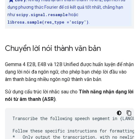
dụng phương thức Fourier để có kết quả tốt nhất, chẳng hạn
như
scipy.signal.resample
hoặc
librosa.sample(res_type ='scipy')
.
Chuyển lời nói thành văn bản
Gemma 4 E2B, E4B và 12B Unified được huấn luyện để nhận
dạng lời nói đa ngôn ngữ, cho phép bạn chép lời đầu vào
âm thanh bằng nhiều ngôn ngữ thành văn bản.
Sử dụng cấu trúc lời nhắc sau cho
Tính năng nhận dạng lời
nói từ âm thanh (ASR)
.
Transcribe the following speech segment in {LANGUAG
Follow these specific instructions for formatting t
*   Only output the transcription, with no newlines