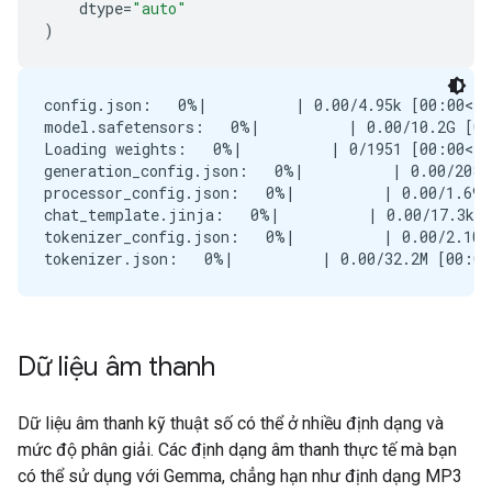
dtype
=
"auto"
)
config.json:   0%|          | 0.00/4.95k [00:00<?,
model.safetensors:   0%|          | 0.00/10.2G [00
Loading weights:   0%|          | 0/1951 [00:00<?,
generation_config.json:   0%|          | 0.00/208 
processor_config.json:   0%|          | 0.00/1.69k
chat_template.jinja:   0%|          | 0.00/17.3k [
tokenizer_config.json:   0%|          | 0.00/2.10k
Dữ liệu âm thanh
Dữ liệu âm thanh kỹ thuật số có thể ở nhiều định dạng và
mức độ phân giải. Các định dạng âm thanh thực tế mà bạn
có thể sử dụng với Gemma, chẳng hạn như định dạng MP3