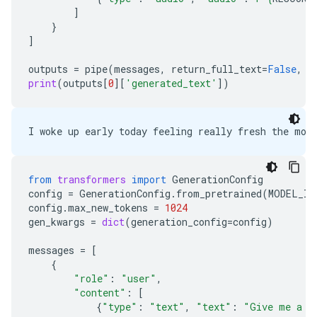
]
}
]
outputs
=
pipe
(
messages
,
return_full_text
=
False
,
g
print
(
outputs
[
0
][
'generated_text'
])
from
transformers
import
GenerationConfig
config
=
GenerationConfig
.
from_pretrained
(
MODEL_ID
config
.
max_new_tokens
=
1024
gen_kwargs
=
dict
(
generation_config
=
config
)
messages
=
[
{
"role"
:
"user"
,
"content"
:
[
{
"type"
:
"text"
,
"text"
:
"Give me a c