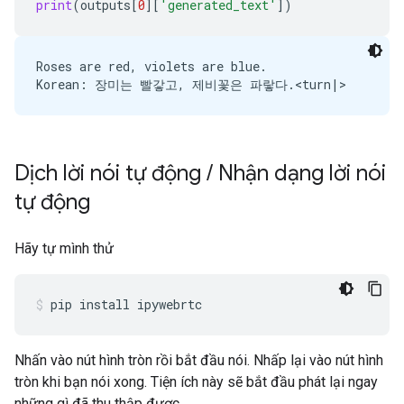
print
(
outputs
[
0
][
'generated_text'
])
Roses are red, violets are blue.

Dịch lời nói tự động
/
Nhận dạng lời nói
tự động
Hãy tự mình thử
pip
install
ipywebrtc
Nhấn vào nút hình tròn rồi bắt đầu nói. Nhấp lại vào nút hình
tròn khi bạn nói xong. Tiện ích này sẽ bắt đầu phát lại ngay
những gì đã thu thập được.