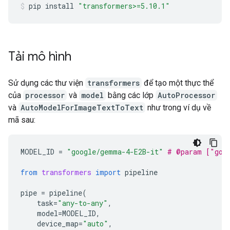
pip
install
"transformers>=5.10.1"
Tải mô hình
Sử dụng các thư viện
transformers
để tạo một thực thể
của
processor
và
model
bằng các lớp
AutoProcessor
và
AutoModelForImageTextToText
như trong ví dụ về
mã sau:
MODEL_ID
=
"google/gemma-4-E2B-it"
# @param ["goo
from
transformers
import
pipeline
pipe
=
pipeline
(
task
=
"any-to-any"
,
model
=
MODEL_ID
,
device_map
=
"auto"
,