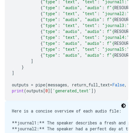
{
"type"
:
"text"
,
"text"
:
"journal1:"
}
{
"type"
:
"audio"
,
"audio"
:
f
"
{
RESOURC
{
"type"
:
"text"
,
"text"
:
"journal2:"
}
{
"type"
:
"audio"
,
"audio"
:
f
"
{
RESOURC
{
"type"
:
"text"
,
"text"
:
"journal3:"
}
{
"type"
:
"audio"
,
"audio"
:
f
"
{
RESOURC
{
"type"
:
"text"
,
"text"
:
"journal4:"
}
{
"type"
:
"audio"
,
"audio"
:
f
"
{
RESOURC
{
"type"
:
"text"
,
"text"
:
"journal5:"
}
{
"type"
:
"audio"
,
"audio"
:
f
"
{
RESOURC
]
}
]
outputs
=
pipe
(
messages
,
return_full_text
=
False
,
g
print
(
outputs
[
0
][
'generated_text'
])
Here is a concise overview of each audio file:

**journal1:** The speaker describes a fresh and pea
**journal2:** The speaker had a perfect day at the 