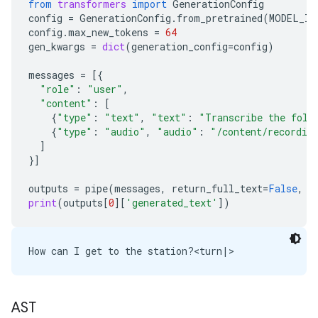
from
transformers
import
GenerationConfig
Output #0, wav, to '/content/recording.wav':

config
=
GenerationConfig
.
from_pretrained
(
MODEL_ID
  Metadata:

config
.
max_new_tokens
=
64
    ISFT            : Lavf58.76.100

gen_kwargs
=
dict
(
generation_config
=
config
)
  Stream #0:0(eng): Audio: pcm_s16le ([1][0][0][0]
    Metadata:

messages
=
[{
      encoder         : Lavc58.134.100 pcm_s16le

"role"
:
"user"
,
size=     287kB time=00:00:02.99 bitrate= 783.7kbit
"content"
:
[
{
"type"
:
"text"
,
"text"
:
"Transcribe the foll
{
"type"
:
"audio"
,
"audio"
:
"/content/recordin
]
}]
outputs
=
pipe
(
messages
,
return_full_text
=
False
,
g
print
(
outputs
[
0
][
'generated_text'
])
AST