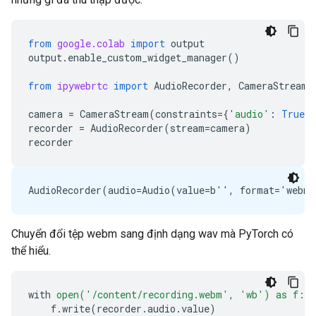
from
google.colab
import
output
output
.
enable_custom_widget_manager
()
from
ipywebrtc
import
AudioRecorder
,
CameraStream
camera
=
CameraStream
(
constraints
=
{
'audio'
:
True
,
recorder
=
AudioRecorder
(
stream
=
camera
)
recorder
Chuyển đổi tệp webm sang định dạng wav mà PyTorch có
thể hiểu.
with
open('/content/recording.webm',
'wb')
as
f:
f
.
write
(
recorder
.
audio
.
value
)