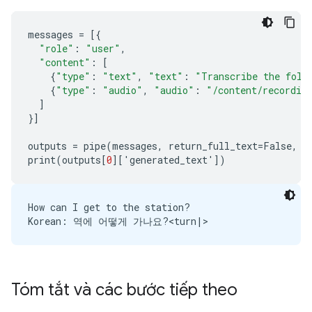
messages
=
[{
"role"
:
"user"
,
"content"
:
[
{
"type"
:
"text"
,
"text"
:
"Transcribe the foll
{
"type"
:
"audio"
,
"audio"
:
"/content/recordin
]
}]
outputs
=
pipe
(
messages
,
return_full_text
=
False
,
g
print
(
outputs
[
0
][
'
generated_text
'
])
How can I get to the station?

Tóm tắt và các bước tiếp theo