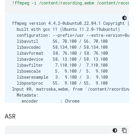
!ffmpeg -i /content/recording.webm /content/record
ffmpeg version 4.4.2-0ubuntu0.22.04.1 Copyright (c)
  built with gcc 11 (Ubuntu 11.2.0-19ubuntu1)

  configuration: --prefix=/usr --extra-version=0ub
  libavutil      56. 70.100 / 56. 70.100

  libavcodec     58.134.100 / 58.134.100

  libavformat    58. 76.100 / 58. 76.100

  libavdevice    58. 13.100 / 58. 13.100

  libavfilter     7.110.100 /  7.110.100

  libswscale      5.  9.100 /  5.  9.100

  libswresample   3.  9.100 /  3.  9.100

  libpostproc    55.  9.100 / 55.  9.100

Input #0, matroska,webm, from '/content/recording.w
  Metadata:

    encoder         : Chrome

  Duration: 00:00:03.00, start: 0.000000, bitrate: 
  Stream #0:0(eng): Audio: opus, 48000 Hz, mono, f
ASR
Stream mapping:

  Stream #0:0 -> #0:0 (opus (native) -> pcm_s16le 
Press [q] to stop, [?] for help
