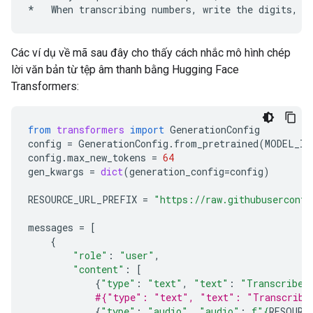
Các ví dụ về mã sau đây cho thấy cách nhắc mô hình chép
lời văn bản từ tệp âm thanh bằng Hugging Face
Transformers:
from
transformers
import
GenerationConfig
config
=
GenerationConfig
.
from_pretrained
(
MODEL_ID
config
.
max_new_tokens
=
64
gen_kwargs
=
dict
(
generation_config
=
config
)
RESOURCE_URL_PREFIX
=
"https://raw.githubuserconte
messages
=
[
{
"role"
:
"user"
,
"content"
:
[
{
"type"
:
"text"
,
"text"
:
"Transcribe 
#{"type": "text", "text": "Transcribe 
{
"type"
:
"audio"
,
"audio"
:
f
"
{
RESOURC