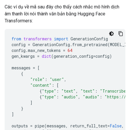
Các ví dụ về mã sau đây cho thấy cách nhắc mô hình dịch
âm thanh lời nói thành văn bản bằng Hugging Face
Transformers:
from
transformers
import
GenerationConfig
config
=
GenerationConfig
.
from_pretrained
(
MODEL_ID
config
.
max_new_tokens
=
64
gen_kwargs
=
dict
(
generation_config
=
config
)
messages
=
[
{
"role"
:
"user"
,
"content"
:
[
{
"type"
:
"text"
,
"text"
:
"Transcribe 
{
"type"
:
"audio"
,
"audio"
:
"https://a
]
}
]
outputs
=
pipe
(
messages
,
return_full_text
=
False
,
g