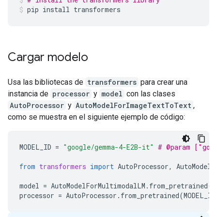
pip
install
transformers
Cargar modelo
Usa las bibliotecas de
transformers
para crear una
instancia de
processor
y
model
con las clases
AutoProcessor
y
AutoModelForImageTextToText
,
como se muestra en el siguiente ejemplo de código:
MODEL_ID
=
"google/gemma-4-E2B-it"
# @param ["goo
from
transformers
import
AutoProcessor
,
AutoModelF
model
=
AutoModelForMultimodalLM
.
from_pretrained
(
M
processor
=
AutoProcessor
.
from_pretrained
(
MODEL_ID