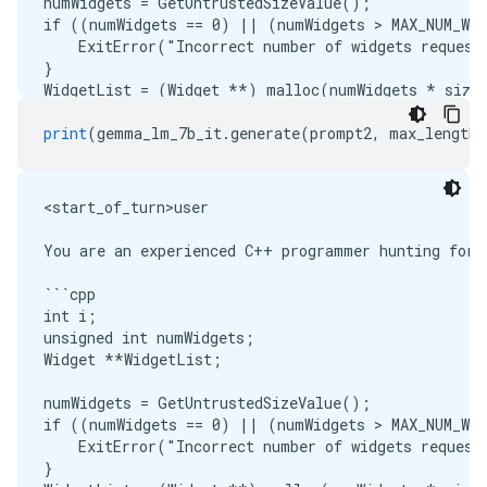
numWidgets = GetUntrustedSizeValue();

if ((numWidgets == 0) || (numWidgets > MAX_NUM_WID
    ExitError("Incorrect number of widgets requeste
}

WidgetList = (Widget **) malloc(numWidgets * sizeo
printf("WidgetList ptr=%p

", WidgetList);

print
(
gemma_lm_7b_it
.
generate
(
prompt2
,
 max_length
=
for (i = 0; i < numWidgets; i++) {

    WidgetList[i] = InitializeWidget();

}

<start_of_turn>user

WidgetList[numWidgets] = NULL;

showWidgets(WidgetList);

You are an experienced C++ programmer hunting for v
```

<end_of_turn>

```cpp

int i;

unsigned int numWidgets;

Widget **WidgetList;

numWidgets = GetUntrustedSizeValue();

if ((numWidgets == 0) || (numWidgets > MAX_NUM_WID
    ExitError("Incorrect number of widgets requeste
}
