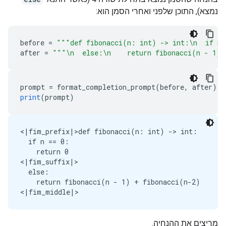
נמצא), התוכן שלפני ואחרי הסמן הוא:
before 
=
"""def fibonacci(n: int) -> int:\n  if n 
after 
=
"""\n  else:\n    return fibonacci(n - 1) 
prompt 
=
 format_completion_prompt
(
before
,
 after
)
print
(
prompt
)
<|fim_prefix|>def fibonacci(n: int) -> int:

  if n == 0:

    return 0

<|fim_suffix|>

  else:

    return fibonacci(n - 1) + fibonacci(n-2)

מריצים את ההנחיה.