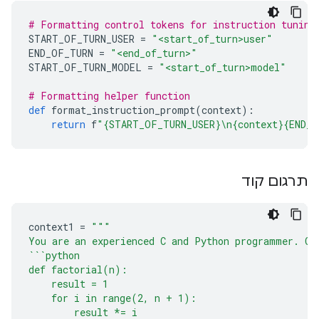
# Formatting control tokens for instruction tuning
START_OF_TURN_USER 
=
"<start_of_turn>user"
END_OF_TURN 
=
"<end_of_turn>"
START_OF_TURN_MODEL 
=
"<start_of_turn>model"
# Formatting helper function
def
 format_instruction_prompt
(
context
):
return
 f
"{START_OF_TURN_USER}\n{context}{END_
תרגום קוד
context1 
=
"""
You are an experienced C and Python programmer. Co
```python
def factorial(n):
    result = 1
    for i in range(2, n + 1):
        result *= i