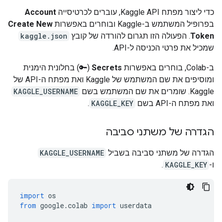
כדי ליצור מפתח Kaggle API, עוברים לכרטיסייה
Account
בפרופיל המשתמש ב-Kaggle ובוחרים באפשרות
Create New
Token
. הפעולה הזו תגרום להורדה של קובץ
kaggle.json
שמכיל את פרטי הכניסה ל-API.
ב-Colab, בוחרים באפשרות
Secrets
(🔑) בחלונית הימנית
ומוסיפים את שם המשתמש של Kaggle ואת מפתח ה-API של
Kaggle. שומרים את שם המשתמש בשם
KAGGLE_USERNAME
ואת מפתח ה-API בשם
KAGGLE_KEY
.
הגדרה של משתני סביבה
הגדרה של משתני סביבה בשביל
KAGGLE_USERNAME
ו-
KAGGLE_KEY
.
import
 os
from
 google
.
colab 
import
 userdata