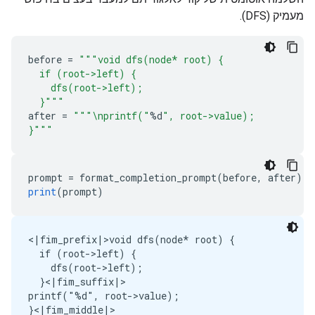
מעמיק (DFS).
before 
=
"""void dfs(node* root) {
  if (root->left) {
    dfs(root->left);
  }"""
after 
=
"""\nprintf("
%
d
", root->value);
}"""
prompt 
=
 format_completion_prompt
(
before
,
 after
)
print
(
prompt
)
<|fim_prefix|>void dfs(node* root) {

  if (root->left) {

    dfs(root->left);

  }<|fim_suffix|>

printf("%d", root->value);
