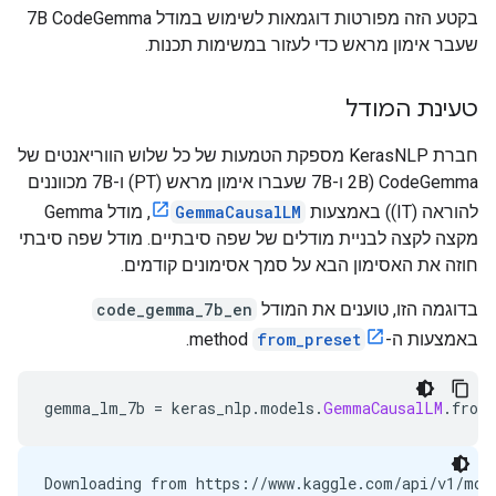
בקטע הזה מפורטות דוגמאות לשימוש במודל 7B CodeGemma
שעבר אימון מראש כדי לעזור במשימות תכנות.
טעינת המודל
חברת KerasNLP מספקת הטמעות של כל שלוש הווריאנטים של
CodeGemma (2B ו-7B שעברו אימון מראש (PT) ו-7B מכווננים
להוראה (IT)) באמצעות
GemmaCausalLM
, מודל Gemma
מקצה לקצה לבניית מודלים של שפה סיבתיים. מודל שפה סיבתי
חוזה את האסימון הבא על סמך אסימונים קודמים.
בדוגמה הזו, טוענים את המודל
code_gemma_7b_en
באמצעות ה-method
from_preset
.
gemma_lm_7b 
=
 keras_nlp
.
models
.
GemmaCausalLM
.
from
Downloading from https://www.kaggle.com/api/v1/mod