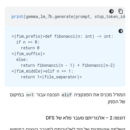
print
(
gemma_lm_7b
.
generate
(
prompt
,
 stop_token_ids
=
<|fim_prefix|>def fibonacci(n: int) -> int:

  if n == 0:

    return 0

<|fim_suffix|>

  else:

    return fibonacci(n - 1) + fibonacci(n-2)

<|fim_middle|>elif n == 1:

המודל מכניס את הפונקציה
elif
הנכונה עבור
n=1
במיקום
של הסמן.
דוגמה 2 – אלגוריתם מעבר מלא של DFS
השלמה אוטומטית של קוד לאלגוריתם למעבר בעצים בחיפוש