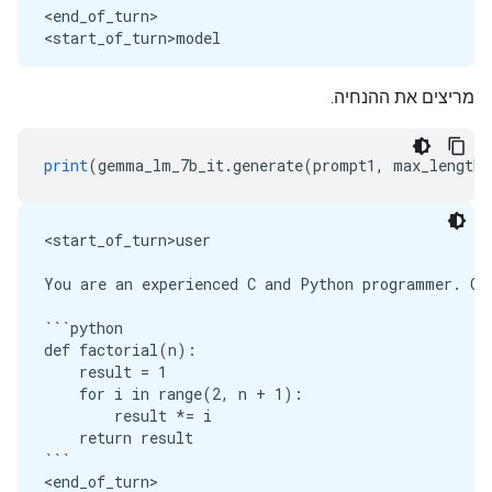
<end_of_turn>

מריצים את ההנחיה.
print
(
gemma_lm_7b_it
.
generate
(
prompt1
,
 max_length
=
<start_of_turn>user

You are an experienced C and Python programmer. Con
```python

def factorial(n):

    result = 1

    for i in range(2, n + 1):

        result *= i

    return result

```

<end_of_turn>
