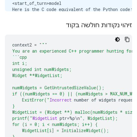
<start_of_turn>model

Here is the C code equivalent of the Python code:

```c

זיהוי נקודות חולשה בקוד
int factorial(int n) {

  int result = 1;

  for (int i = 2; i <= n; i++) {

context2 
=
"""
    result *= i;

You are an experienced C++ programmer hunting for 
  }

```cpp
  return result;

int i;
}

unsigned int numWidgets;
```

Widget **WidgetList;
Here is a breakdown of the changes:

numWidgets = GetUntrustedSizeValue();
if ((numWidgets == 0) || (numWidgets > MAX_NUM_WI
* The function is declared with the `int` return ty
    ExitError("
Incorrect
 number of widgets request
* The `for` loop is converted to a `for` loop with 
}
* The `range` function is replaced with a simple lo
WidgetList = (Widget **) malloc(numWidgets * size
* The `result *= i` statement is used to multiply `
printf("
WidgetList
 ptr
=%
p
\
n
", WidgetList);
for (i = 0; i < numWidgets; i++) {
    WidgetList[i] = InitializeWidget();
}