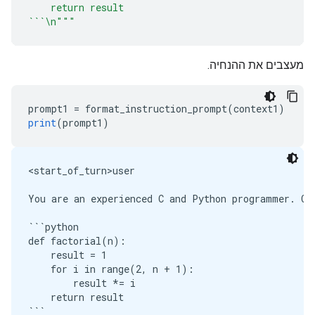
    return result
```\n"""
מעצבים את ההנחיה.
prompt1 
=
 format_instruction_prompt
(
context1
)
print
(
prompt1
)
<start_of_turn>user

You are an experienced C and Python programmer. Con
```python

def factorial(n):

    result = 1

    for i in range(2, n + 1):

        result *= i

    return result

```
