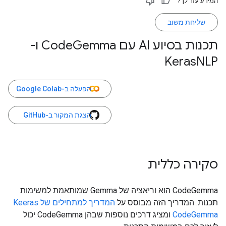
המידע עזר לך?
שליחת משוב
תכנות בסיוע AI עם Code
Gemma ו-
Keras
NLP
הפעלה ב-Google Colab
הצגת המקור ב-GitHub
סקירה כללית
CodeGemma הוא וריאציה של Gemma שמותאמת למשימות
תכנות. המדריך הזה מבוסס על
המדריך למתחילים של Keeras
CodeGemma
ומציג דרכים נוספות שבהן CodeGemma יכול