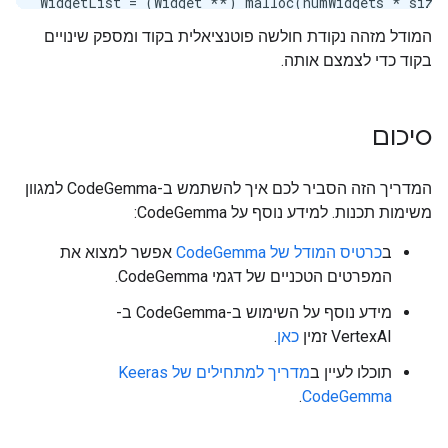
WidgetList = (Widget **) malloc(numWidgets * sizeo
printf("WidgetList ptr=%p

המודל מזהה נקודת חולשה פוטנציאלית בקוד ומספק שינויים
", WidgetList);

בקוד כדי לצמצם אותה.
for (i = 0; i < numWidgets; i++) {

    WidgetList[i] = InitializeWidget();

}

WidgetList[numWidgets] = NULL;

סיכום
showWidgets(WidgetList);

```

<end_of_turn>

המדריך הזה הסביר לכם איך להשתמש ב-CodeGemma למגוון
<start_of_turn>model

משימות תכנות. למידע נוסף על CodeGemma:
Yes, the code is vulnerable to a memory access erro
ב
כרטיס המודל של CodeGemma
אפשר למצוא את
**Reasoning:**

המפרטים הטכניים של דגמי CodeGemma.
* The code allocates memory for `WidgetList` using 
מידע נוסף על השימוש ב-CodeGemma ב-
* However, the loop iterates from `0` to `numWidget
VertexAI זמין
כאן
.
* This means that accessing `WidgetList[numWidgets
תוכלו לעיין ב
מדריך למתחילים של Keeras
**Example of Memory Access Error:**

.
CodeGemma
When `numWidgets` is 5, the code allocates memory f