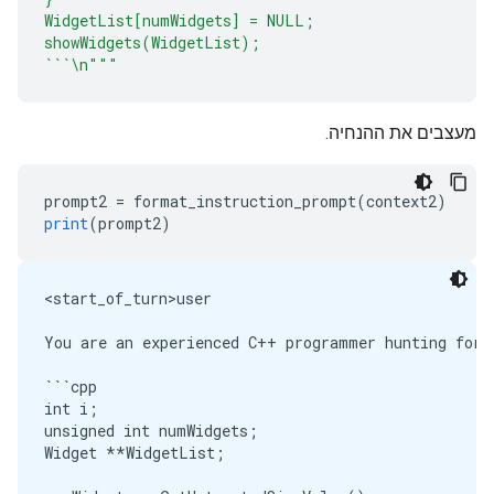
WidgetList[numWidgets] = NULL;
showWidgets(WidgetList);
```\n"""
מעצבים את ההנחיה.
prompt2 
=
 format_instruction_prompt
(
context2
)
print
(
prompt2
)
<start_of_turn>user

You are an experienced C++ programmer hunting for v
```cpp

int i;

unsigned int numWidgets;

Widget **WidgetList;
