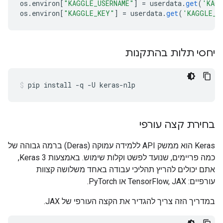
os
.
environ
[
"KAGGLE_USERNAME"
]
=
 userdata
.
get
(
'KAGG
os
.
environ
[
"KAGGLE_KEY"
]
=
 userdata
.
get
(
'KAGGLE_K
יחסי תלות בהתקנות
pip install 
-
q 
-
U keras
-
nlp
בחירת קצה עורפי
Keras הוא ממשק API ללמידה עמוקה (Deras) ברמה גבוהה של
כמה פריימים, שנועד לפשט וקלות שימוש. באמצעות Keras 3,
אתם יכולים להריץ תהליכי עבודה באחד משלושה קצוות
עורפיים: TensorFlow, JAX או PyTorch.
במדריך הזה צריך להגדיר את הקצה העורפי של JAX.