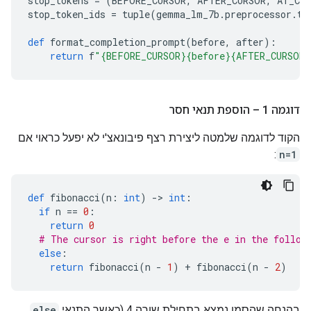
stop_tokens 
=
(
BEFORE_CURSOR
,
 AFTER_CURSOR
,
 AT_CU
stop_token_ids 
=
 tuple
(
gemma_lm_7b
.
preprocessor
.
to
def
 format_completion_prompt
(
before
,
 after
):
return
 f
"{BEFORE_CURSOR}{before}{AFTER_CURSOR}
דוגמה 1 – הוספת תנאי חסר
הקוד לדוגמה שלמטה ליצירת רצף פיבונאצ'י לא יפעל כראוי אם
:
n=1
def
 fibonacci
(
n
:
int
)
->
int
:
if
 n 
==
0
:
return
0
# The cursor is right before the e in the follow
else
:
return
 fibonacci
(
n 
-
1
)
+
 fibonacci
(
n 
-
2
)
בהנחה שהסמן נמצא בתחילת שורה 4 (כאשר התנאי
else