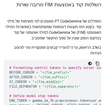
השלמת קוד באמצעות FIM מרובה שורות
המודלים של PT CodeGemma מאומנים לפי משימות של מילוי
קוד. בקטע הזה מוצגות דוגמאות שמשתמשות באפשרות המילוי
האוטומטי (FIM) של CodeGemma למילוי אוטומטי של קוד
במיקום הסמן שצוין על סמך ההקשר שמסביב.
בשלב הראשון, צריך להגדיר קבועים ופונקציית עזר לעיצוב
הנחיות.
# Formatting control tokens to specify cursor loca
BEFORE_CURSOR 
=
"<|fim_prefix|>"
AFTER_CURSOR 
=
"<|fim_suffix|>"
AT_CURSOR 
=
"<|fim_middle|>"
FILE_SEPARATOR 
=
"<|file_separator|>"
# Define model stop tokens
END_TOKEN 
=
 gemma_lm_7b
.
preprocessor
.
tokenizer
.
end