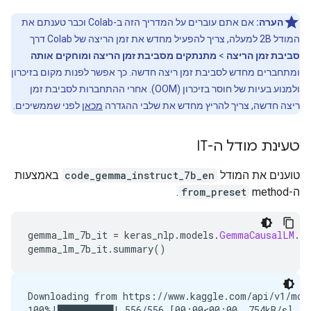
הערה:
אם אתם עוברים על המדריך הזה ב-Colab וכבר טענתם את
המודל 2B למעלה, צריך להפעיל מחדש את זמן הריצה של Colab דרך
סביבת זמן הריצה
>
מתנתקים מסביבת זמן הריצה ומוחקים אותה
ומתחברים מחדש לסביבת זמן ריצה חדשה. כך אפשר לפנות מקום בזיכרון
ולמנוע בעיות של חוסר בזיכרון (OOM). אחרי ההתחברות לסביבת זמן
ריצה חדשה, צריך להריץ מחדש את שלבי ההגדרה
מכאן
לפני שממשיכים.
טעינת מודל ה-IT
טוענים את המודל
code_gemma_instruct_7b_en
באמצעות
ה-method
from_preset
.
gemma_lm_7b_it 
=
 keras_nlp
.
models
.
GemmaCausalLM
.
f
gemma_lm_7b_it
.
summary
()
Downloading from https://www.kaggle.com/api/v1/mod
100%|██████████| 556/556 [00:00<00:00, 754kB/s]
