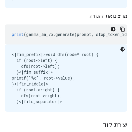
מריצים את ההנחיה.
print
(
gemma_lm_7b
.
generate
(
prompt
,
 stop_token_ids
=
<|fim_prefix|>void dfs(node* root) {

  if (root->left) {

    dfs(root->left);

  }<|fim_suffix|>

printf("%d", root->value);

}<|fim_middle|>

  if (root->right) {

    dfs(root->right);

יצירת קוד