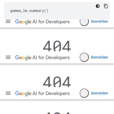
gemma_lm
.
summary
()