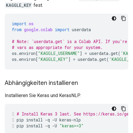
KAGGLE_KEY
fest.
import
os
from
google.colab
import
userdata
# Note: `userdata.get` is a Colab API. If you're n
# vars as appropriate for your system.
os
.
environ
[
"KAGGLE_USERNAME"
]
=
userdata
.
get
(
'KAGG
os
.
environ
[
"KAGGLE_KEY"
]
=
userdata
.
get
(
'KAGGLE_K
Abhängigkeiten installieren
Installieren Sie Keras und KerasNLP.
# Install Keras 3 last. See https://keras.io/get
pip
install
-q
-U
keras-nlp
pip
install
-q
-U
"keras>=3"