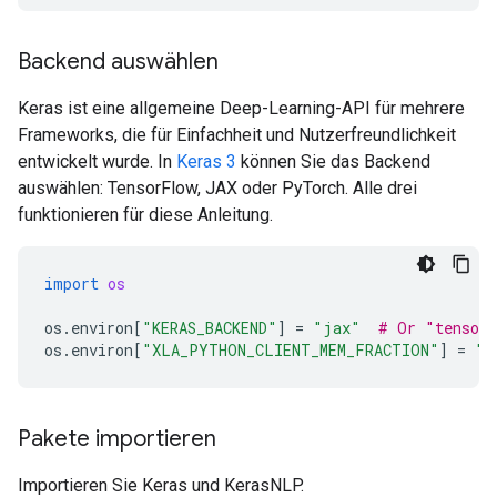
Backend auswählen
Keras ist eine allgemeine Deep-Learning-API für mehrere
Frameworks, die für Einfachheit und Nutzerfreundlichkeit
entwickelt wurde. In
Keras 3
können Sie das Backend
auswählen: TensorFlow, JAX oder PyTorch. Alle drei
funktionieren für diese Anleitung.
import
os
os
.
environ
[
"KERAS_BACKEND"
]
=
"jax"
# Or "tensorf
os
.
environ
[
"XLA_PYTHON_CLIENT_MEM_FRACTION"
]
=
"0
Pakete importieren
Importieren Sie Keras und KerasNLP.