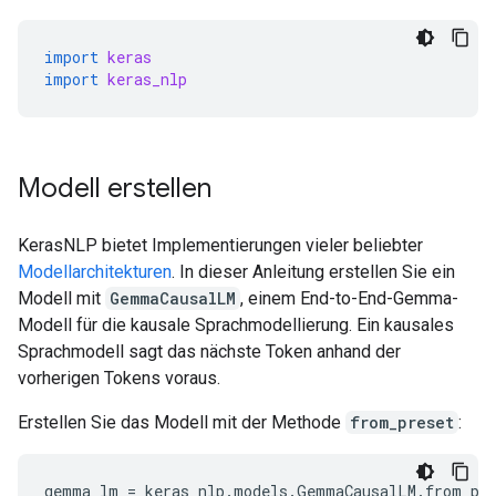
import
keras
import
keras_nlp
Modell erstellen
KerasNLP bietet Implementierungen vieler beliebter
Modellarchitekturen
. In dieser Anleitung erstellen Sie ein
Modell mit
GemmaCausalLM
, einem End-to-End-Gemma-
Modell für die kausale Sprachmodellierung. Ein kausales
Sprachmodell sagt das nächste Token anhand der
vorherigen Tokens voraus.
Erstellen Sie das Modell mit der Methode
from_preset
:
gemma_lm
=
keras_nlp
.
models
.
GemmaCausalLM
.
from_pr