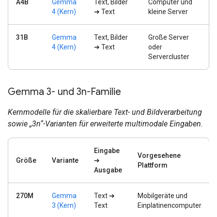
A4B
Gemma
Text, Bilder
Computer und
4 (Kern)
➔ Text
kleine Server
31B
Gemma
Text, Bilder
Große Server
4 (Kern)
➔ Text
oder
Servercluster
Gemma 3- und 3n-Familie
Kernmodelle für die skalierbare Text- und Bildverarbeitung
sowie „3n“-Varianten für erweiterte multimodale Eingaben.
Eingabe
Vorgesehene
Größe
Variante
➔
Plattform
Ausgabe
270M
Gemma
Text ➔
Mobilgeräte und
3 (Kern)
Text
Einplatinencomputer