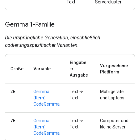
Text
Servercluster
Gemma 1-Familie
Die ursprüngliche Generation, einschließlich
codierungsspezifischer Varianten.
Eingabe
Vorgesehene
Größe
Variante
➔
Plattform
Ausgabe
2B
Gemma
Text ➔
Mobilgeräte
(Kern)
Text
und Laptops
CodeGemma
7B
Gemma
Text ➔
Computer und
(Kern)
Text
kleine Server
CodeGemma