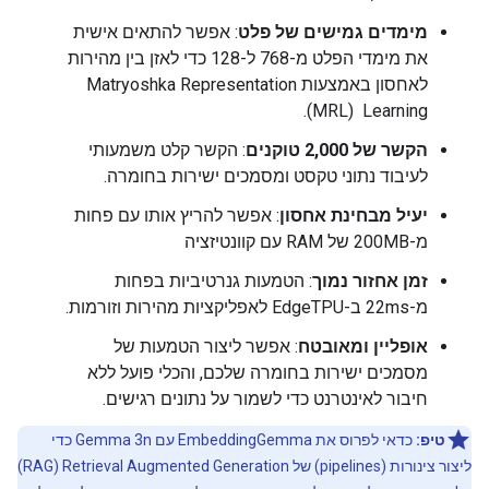
מימדים גמישים של פלט
: אפשר להתאים אישית
את מימדי הפלט מ-768 ל-128 כדי לאזן בין מהירות
לאחסון באמצעות Matryoshka Representation
Learning ‏ (MRL).
הקשר של 2,000 טוקנים
: הקשר קלט משמעותי
לעיבוד נתוני טקסט ומסמכים ישירות בחומרה.
יעיל מבחינת אחסון
: אפשר להריץ אותו עם פחות
מ-200MB של RAM עם קוונטיזציה
זמן אחזור נמוך
: הטמעות גנרטיביות בפחות
מ-22ms ב-EdgeTPU לאפליקציות מהירות וזורמות.
אופליין ומאובטח
: אפשר ליצור הטמעות של
מסמכים ישירות בחומרה שלכם, והכלי פועל ללא
חיבור לאינטרנט כדי לשמור על נתונים רגישים.
טיפ:
כדאי לפרוס את EmbeddingGemma עם Gemma 3n כדי
ליצור צינורות (pipelines) של Retrieval Augmented Generation ‏(RAG)