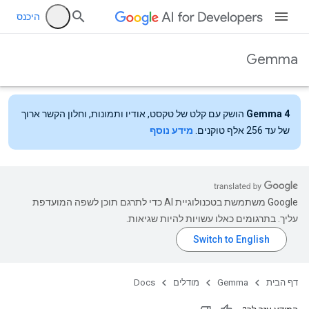
היכנס
Gemma
Gemma 4
הושק עם קלט של טקסט, אודיו ותמונות, וחלון הקשר ארוך
של עד 256 אלף טוקנים.
מידע נוסף
‫Google משתמשת בטכנולוגיית AI כדי לתרגם תוכן לשפה המועדפת
עליך. בתרגומים כאלו עשויות להיות שגיאות.
דף הבית
Gemma
מודלים
Docs