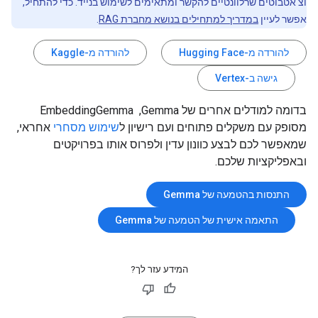
וצ'אטבוטים שרלוונטיים להקשר ומתאימים לשימוש בנייד. כדי להתחיל,
אפשר לעיין
במדריך למתחילים בנושא מחברת RAG
.
להורדה מ-Hugging Face
להורדה מ-Kaggle
גישה ב-Vertex
בדומה למודלים אחרים של Gemma, ‏ EmbeddingGemma
מסופק עם משקלים פתוחים ועם רישיון ל
שימוש מסחרי
אחראי,
שמאפשר לכם לבצע כוונון עדין ולפרוס אותו בפרויקטים
ובאפליקציות שלכם.
התנסות בהטמעה של Gemma
התאמה אישית של הטמעה של Gemma
המידע עזר לך?