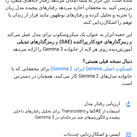
شده است. این ابزار به شما امکان می‌دهد رفتار لایه‌های منفرد را
بررسی کنید. به محققان اجازه می‌دهد رفتارهای پیچیده مدل زبان
را تجزیه و تحلیل کرده و رفتارهای نوظهور مانند فرار از زندان یا
توهم را اشکال‌زدایی کنند.
این جعبه ابزار به عنوان یک میکروسکوپ برای مدل عمل می‌کند
و
رمزگذارهای خودکار پراکنده (SAE)
و
رمزگذارهای تبدیلی
آموزش‌دیده روی هر لایه از خانواده Gemma 3 را ارائه می‌دهد.
دنبال نسخه قبلی هستی؟
تلسکوپ اصلی Gemma (برای Gemma 2)
برای محققانی که با
خانواده مدل‌های Gemma 2 کار می‌کنند، همچنان در دسترس
است.
biotech
ارزیابی رفتار مدل
استفاده از SAEها و Transcoders برای تحلیل رفتارهای داخلی
پیچیده و الگوریتم‌های چند مرحله‌ای در Gemma 3.
tune
ایمنی و اشکال‌زدایی چت‌بات