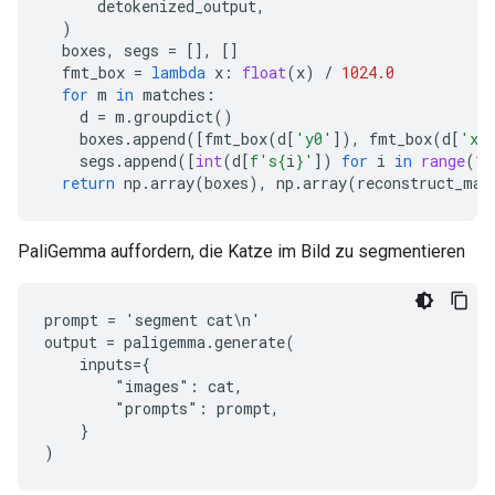
detokenized_output
,
)
boxes
,
segs
=
[],
[]
fmt_box
=
lambda
x
:
float
(
x
)
/
1024.0
for
m
in
matches
:
d
=
m
.
groupdict
()
boxes
.
append
([
fmt_box
(
d
[
'y0'
]),
fmt_box
(
d
[
'x0
segs
.
append
([
int
(
d
[
f
's
{
i
}
'
])
for
i
in
range
(
16
return
np
.
array
(
boxes
),
np
.
array
(
reconstruct_mas
PaliGemma auffordern, die Katze im Bild zu segmentieren
prompt = 'segment cat\n'

output = paligemma.generate(

    inputs={

        "images": cat,

        "prompts": prompt,

    }
