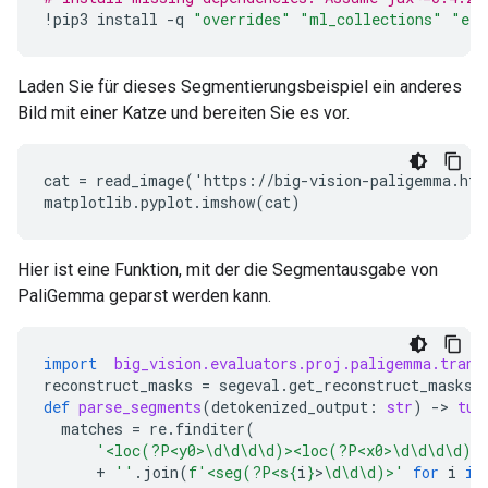
!
pip3
install
-
q
"overrides"
"ml_collections"
"ein
Laden Sie für dieses Segmentierungsbeispiel ein anderes
Bild mit einer Katze und bereiten Sie es vor.
cat = read_image('https://big-vision-paligemma.hf.
Hier ist eine Funktion, mit der die Segmentausgabe von
PaliGemma geparst werden kann.
import
big_vision.evaluators.proj.paligemma.trans
reconstruct_masks
=
segeval
.
get_reconstruct_masks
(
def
parse_segments
(
detokenized_output
:
str
)
-
> 
tup
matches
=
re
.
finditer
(
'<loc(?P<y0>\d\d\d\d)><loc(?P<x0>\d\d\d\d)>
+
''
.
join
(
f
'<seg(?P<s
{
i
}
>
\d\d\d)>'
for
i
in