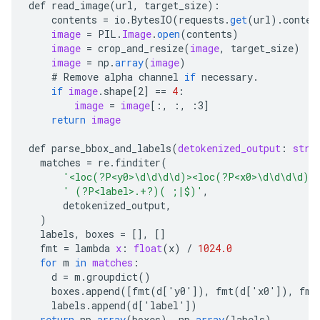
def
read_image
(
url
,
target_size
)
:
contents
=
io
.
BytesIO
(
requests
.
get
(
url
).
conten
image
=
PIL
.
Image
.
open
(
contents
)
image
=
crop_and_resize
(
image
,
target_size
)
image
=
np
.
array
(
image
)
#
Remove
alpha
channel
if
necessary
.
if
image
.
shape
[
2
]
==
4
:
image
=
image
[
:, :, :3
]
return
image
def
parse_bbox_and_labels
(
detokenized_output
:
str
)
matches
=
re
.
finditer
(
'<loc(?P<y0>\d\d\d\d)><loc(?P<x0>\d\d\d\d)>
' (?P<label>.+?)( ;|$)'
,
detokenized_output
,
)
labels
,
boxes
=
[]
,
[]
fmt
=
lambda
x
:
float
(
x
)
/
1024.0
for
m
in
matches
:
d
=
m
.
groupdict
()
boxes
.
append
(
[
fmt(d['y0'
]
),
fmt
(
d
[
'x0'
]
),
fmt
labels
.
append
(
d
[
'label'
]
)
return
np
.
array
(
boxes
),
np
.
array
(
labels
)