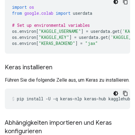
import
os
from
google.colab
import
userdata
# Set up environmental variables
os
.
environ
[
"KAGGLE_USERNAME"
]
=
userdata
.
get
(
'KAGG
os
.
environ
[
"KAGGLE_KEY"
]
=
userdata
.
get
(
'KAGGLE_K
os
.
environ
[
"KERAS_BACKEND"
]
=
"jax"
Keras installieren
Führen Sie die folgende Zelle aus, um Keras zu installieren.
pip
install
-U
-q
keras-nlp
keras-hub
kagglehub
Abhängigkeiten importieren und Keras
konfigurieren