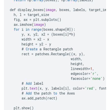
def
display_boxes
(
image
,
boxes
,
labels
,
target_ima
h
,
l
=
target_size
fig
,
ax
=
plt
.
subplots
()
ax
.
imshow
(
image
)
for
i
in
range
(
boxes
.
shape
[
0
]
)
:
y
,
x
,
y2
,
x2
=
(
boxes
[
i
]*
h
)
width
=
x2
-
x
height
=
y2
-
y
#
Create
a
Rectangle
patch
rect
=
patches
.
Rectangle
((
x
,
y
),
width
,
height
,
linewidth
=
1
,
edgecolor
=
'r'
,
facecolor
=
'none'
)
#
Add
label
plt
.
text
(
x
,
y
,
labels
[
i
]
,
color
=
'red'
,
fonts
#
Add
the
patch
to
the
Axes
ax
.
add_patch
(
rect
)
plt
.
show
()