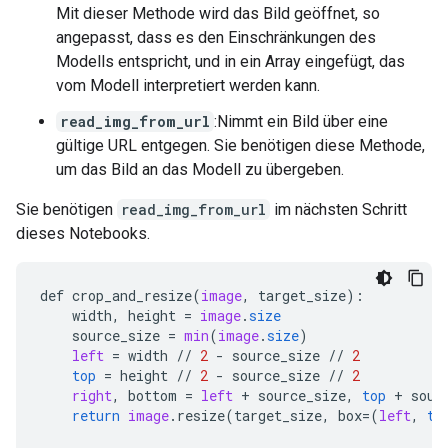
Mit dieser Methode wird das Bild geöffnet, so
angepasst, dass es den Einschränkungen des
Modells entspricht, und in ein Array eingefügt, das
vom Modell interpretiert werden kann.
read_img_from_url
:Nimmt ein Bild über eine
gültige URL entgegen. Sie benötigen diese Methode,
um das Bild an das Modell zu übergeben.
Sie benötigen
read_img_from_url
im nächsten Schritt
dieses Notebooks.
def
crop_and_resize
(
image
,
target_size
)
:
width
,
height
=
image
.
size
source_size
=
min
(
image
.
size
)
left
=
width
//
2
-
source_size
//
2
top
=
height
//
2
-
source_size
//
2
right
,
bottom
=
left
+
source_size
,
top
+
sour
return
image
.
resize
(
target_size
,
box
=
(
left
,
to