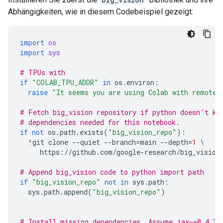
Abhängigkeiten, wie in diesem Codebeispiel gezeigt:
import
os
import
sys
# TPUs with
if
"COLAB_TPU_ADDR"
in
os
.
environ
:
raise
"It seems you are using Colab with remote 
# Fetch big_vision repository if python doesn't kn
# dependencies needed for this notebook.
if
not
os
.
path
.
exists
(
"big_vision_repo"
):
!
git
clone
--
quiet
--
branch
=
main
--
depth
=
1
 \

https
:
//
github
.
com
/
google
-
research
/
big_vision
# Append big_vision code to python import path
if
"big_vision_repo"
not
in
sys
.
path
:
sys
.
path
.
append
(
"big_vision_repo"
)
# Install missing dependencies. Assume jax~=0.4.25