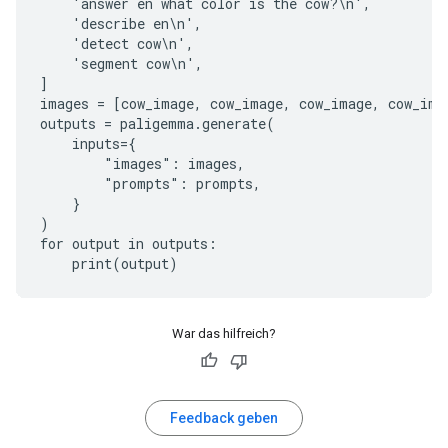
    'answer en what color is the cow?\n',

    'describe en\n',

    'detect cow\n',

    'segment cow\n',

]

images = [cow_image, cow_image, cow_image, cow_imag
outputs = paligemma.generate(

    inputs={

        "images": images,

        "prompts": prompts,

    }

)

for output in outputs:

War das hilfreich?
Feedback geben