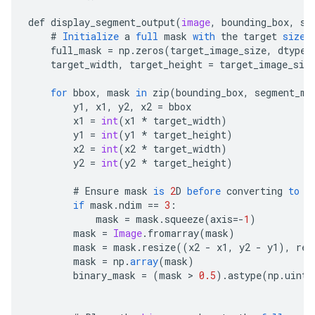
def
display_segment_output
(
image
,
bounding_box
,
se
#
Initialize
a
full
mask
with
the
target
size
full_mask
=
np
.
zeros
(
target_image_size
,
dtype
=
target_width
,
target_height
=
target_image_siz
for
bbox
,
mask
in
zip
(
bounding_box
,
segment_ma
y1
,
x1
,
y2
,
x2
=
bbox
x1
=
int
(
x1
*
target_width
)
y1
=
int
(
y1
*
target_height
)
x2
=
int
(
x2
*
target_width
)
y2
=
int
(
y2
*
target_height
)
#
Ensure
mask
is
2
D
before
converting
to
I
if
mask
.
ndim
==
3
:
mask
=
mask
.
squeeze
(
axis
=-
1
)
mask
=
Image
.
fromarray
(
mask
)
mask
=
mask
.
resize
((
x2
-
x1
,
y2
-
y1
),
res
mask
=
np
.
array
(
mask
)
binary_mask
=
(
mask
 > 
0.5
).
astype
(
np
.
uint8