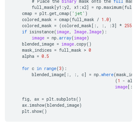
#
Place
the
binary
mask
onto
the
full
mask
full_mask
[
y1:y2, x1:x2
]
=
np
.
maximum
(
full_
cmap
=
plt
.
get_cmap
(
'jet'
)
colored_mask
=
cmap
(
full_mask
/
1.0
)
colored_mask
=
(
colored_mask
[
:, :, :3
]
*
255
).
if
isinstance
(
image
,
Image
.
Image
)
:
image
=
np
.
array
(
image
)
blended_image
=
image
.
copy
()
mask_indices
=
full_mask
 > 
0
alpha
=
0.5
for
c
in
range
(
3
)
:
blended_image
[
:, :, c
]
=
np
.
where
(
mask_ind
(
1
-
alp
image
[
:,
fig
,
ax
=
plt
.
subplots
()
ax
.
imshow
(
blended_image
)
plt
.
show
()