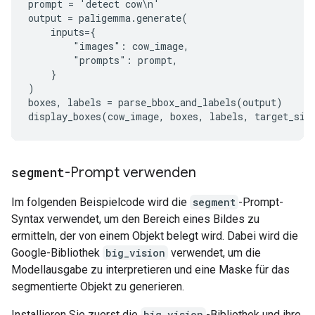
prompt = 'detect cow\n'

output = paligemma.generate(

    inputs={

        "images": cow_image,

        "prompts": prompt,

    }

)

boxes, labels = parse_bbox_and_labels(output)

segment
-Prompt verwenden
Im folgenden Beispielcode wird die
segment
-Prompt-
Syntax verwendet, um den Bereich eines Bildes zu
ermitteln, der von einem Objekt belegt wird. Dabei wird die
Google-Bibliothek
big_vision
verwendet, um die
Modellausgabe zu interpretieren und eine Maske für das
segmentierte Objekt zu generieren.
Installieren Sie zuerst die
big_vision
-Bibliothek und ihre