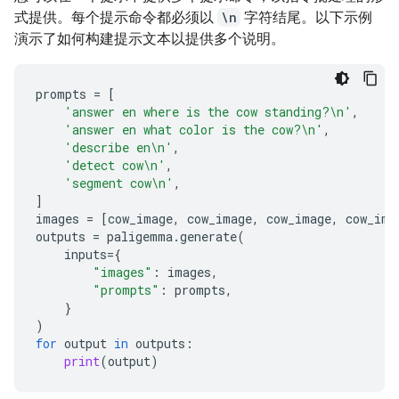
式提供。每个提示命令都必须以
\n
字符结尾。以下示例
演示了如何构建提示文本以提供多个说明。
prompts
=
[
'answer en where is the cow standing?
\n
'
,
'answer en what color is the cow?
\n
'
,
'describe en
\n
'
,
'detect cow
\n
'
,
'segment cow
\n
'
,
]
images
=
[
cow_image
,
cow_image
,
cow_image
,
cow_ima
outputs
=
paligemma
.
generate
(
inputs
=
{
"images"
:
images
,
"prompts"
:
prompts
,
}
)
for
output
in
outputs
:
print
(
output
)