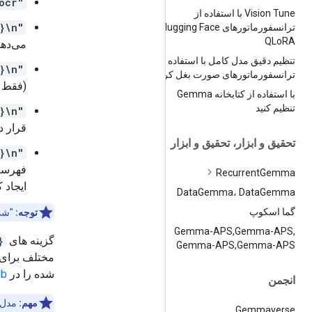
"ocr"
Vision Tune با استفاده از
"answer {lang} {question}\n"
ترانسفورماتورهای Hugging Face و
QLo
RA
می‌دهد
تنظیم دقیق مدل کامل با استفاده از
"question {lang} {answer}\n"
ترانسفورماتورهای صورت بغل کردن
(فقط توسط PT پ
با استفاده از کتابخانه Gemma
تنظیم کنید
"detect {object} ; {object}\n"
قرار د
تحقیق و ابزار، تحقیق و ابزار
"segment {object} ; {object}\n"
فهرست 
Recurrent
Gemma
ایجاد ک
Data
Gemma، Data
Gemma
گما اسکوپ
توجه:
"شی
Gemma-APS
,
Gemma-APS
,
گزینه های
ang}
Gemma-APS
,
Gemma-APS
مختلف برای ا
شده را در
ub
انجمن
مهم:
مدل‌
Gemmaverse