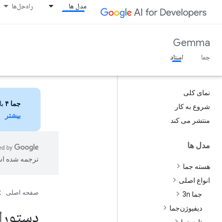
مدل ها
راه‌حل‌ها
Gemma
جما
اسناد
نمای کلی
جما ۴
با 
شروع به کار
بیشتر
منتشر می کند
مدل ها
ترجمه شده ا
هسته جما
انواع اصلی
صفحه اصلی
جما 3n
دیفیوژن‌جما
دستورات