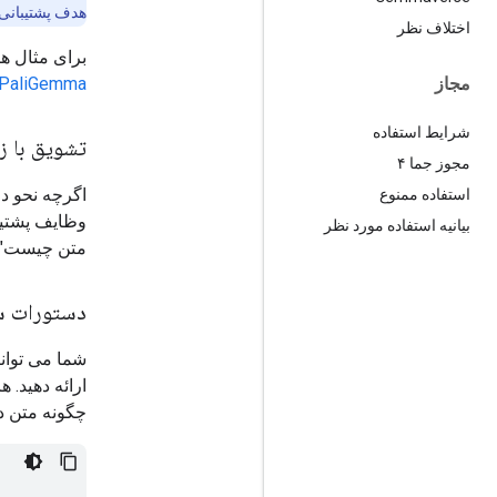
هدف پشتیبانی 
اختلاف نظر
برای مثال ها
PaliGemma با Keras
مجاز
شرایط استفاده
تشویق با ز
مجوز جما ۴
اگرچه نحو د
استفاده ممنوع
وظایف پشتیبا
بیانیه استفاده مورد نظر
متن چیست" ه
دستورات س
ارائه دهید. هر دستور prompt
چگونه متن در