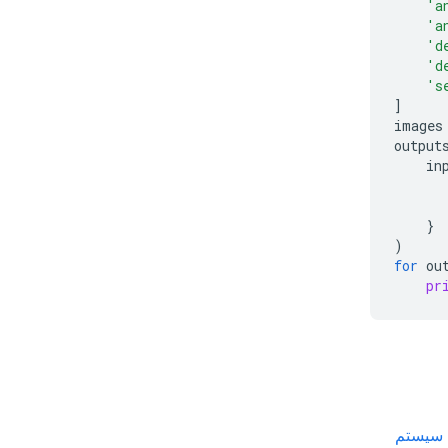
'a
'a
'd
'd
's
]
images
output
in
}
)
for
ou
pr
 سیستم