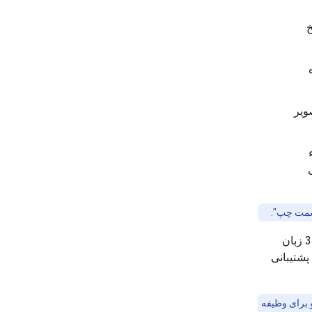
خ
ویر
 سمت چپ".
برای کدهای زبان هستند. PaliGemma از تشخیص زبان برای 34 زبان
پشتیبانی
 برای وظیفه