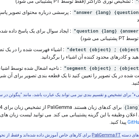
:
تشخیص نوری کاراکتر (فقط توسط PT پشتیبانی می شود)
:
پرسشی درباره محتوای تصویر پاس
:
ایجاد سوال برای یک پاسخ داده شده
شتیبانی می شود)
:
اشیاء فهرست شده را در یک تص
هید و کادرهای محدود کننده آن اشیاء را برگردانید.
:
ناحیه اشغال شده توسط اشیاء
شده در یک تصویر را تعیین کنید تا یک قطعه بندی تصویر برای آن شی
نید.
ء" برای تشخیص و تقسیم بندی نیز می تواند یک عبارت باشد، مانند "پنگوئن در
{l
علان وظیفه با این گزینه پشتیبانی می کند. می توانید لیست زبان های 
GitH
پیدا کنید.
های دسته
PaliGemma FT
برای کارهای خاص آموزش داده شده‌اند و
فقط
از نحو