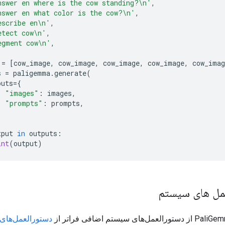
nswer en where is the cow standing?
\n
'
,
nswer en what color is the cow?
\n
'
,
escribe en
\n
'
,
etect cow
\n
'
,
egment cow
\n
'
,
=
[
cow_image
,
cow_image
,
cow_image
,
cow_image
,
cow_imag
s
=
paligemma
.
generate
(
puts
=
{
"images"
:
images
,
"prompts"
:
prompts
,
tput
in
outputs
:
int
(
output
)
مل های سیستم
دستورالعمل‌های