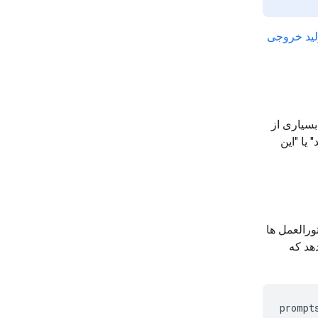
لید خروجی
بسیاری از
یا "این
ی از دستورالعمل ها
هد که
prompt