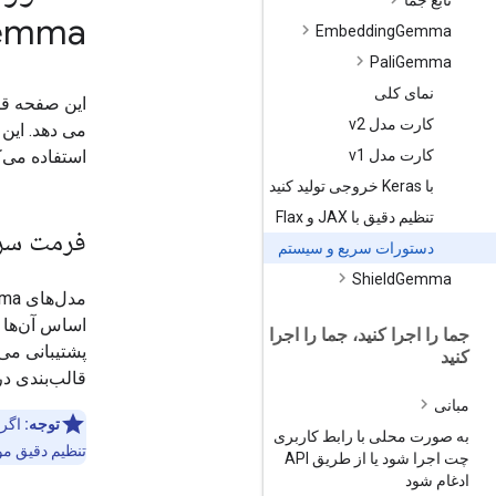
تابع جما
emma
Embedding
Gemma
Pali
Gemma
نمای کلی
کارت مدل v2
استفاده می‌ک
کارت مدل v1
با Keras خروجی تولید کنید
تنظیم دقیق با JAX و Flax
فرمت سر
دستورات سریع و سیستم
Shield
Gemma
اساس آن‌ها ساخته
جما را اجرا کنید، جما را اجرا
پشتیبانی می
کنید
قالب‌بندی درخواس
مبانی
توجه:
اگرچ
به صورت محلی با رابط کاربری
تنظیم دقیق مو
چت اجرا شود یا از طریق API
ادغام شود