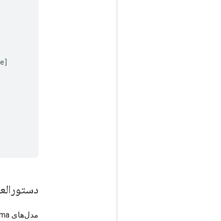
e
]
دستورالع
مدل‌های PaliGemma از دستورالعمل‌های سیستم اضافی فراتر از