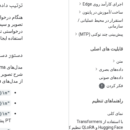
ترتیب داده
اجرای کارآمد روی Edge
ساخت
/
آموزش در پایتون
هنگام درخواست مدل‌های PaliGemma 
استقرار در محیط عملیاتی
/
تصویر و سپس
سازمانی
درخواستی تص
پیش‌بینی چند توکنی (MTP)
استفاده ایجا
قابلیت های اصلی
دستور دستو
متن
داده‌های بصری
شرح تصویر آ
داده‌های صوتی
از مدل‌های PaliGemma به شرح زیر استفاده کنید:
فکر کردن
"cap {lang}\n"
راهنماهای تنظیم
"caption {lang}\n"
"describe {lang}\n"
نمای کلی
PT پشتیبانی می‌شود)
با استفاده از Transformers
Hugging Face و QLo
RA تنظیم کنید