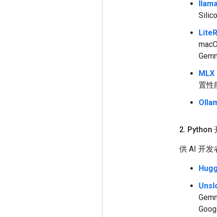
llam
Sil
Lite
mac
Gem
MLX
置性能
Olla
2
.
Pytho
供 AI 
Hugg
Unsl
Ge
Goo