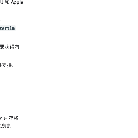
和 Apple
x、
tertlm
合想要获得内
供支持。
。
少的内存将
免费的