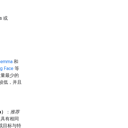
s 或
Gemma
和
g Face
等
数量最少的
求较低，并且
a）
：
推荐
型具有相同
或目标与特