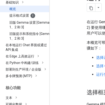
基础知识
概览
提示格式设置
在运行 G
旧版 Gemma 设置 [Gemma
1、2 和 3]
2) 要使
用户可以
旧版提示和系统指令 [Gemma
1、2 和 3]
本概览可帮
在本地运行 Chat 界面或通过
骤如下：
API 集成
在 Edge 上高效运行
选择
在 Python 中构建
/
训练
选择 
部署到生产环境
/
企业版
运行
多令牌预测 (MTP)
核心功能
选择框
文本
Gemma
可视化数据