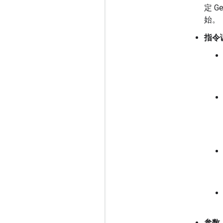
定 
始。
指令调
参数