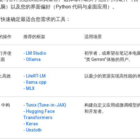
脑）以及您的界面偏好（Python 代码与桌面应用）。
可快速确定最适合您需求的工具：
的操作
推荐的框架
适用场景
行并使
-
LM Studio
初学者，或希望在笔记本电
界面
-
Ollama
“类 Gemini”体验的用户。
 上高效
-
LiteRT-LM
以最少的资源实现高性能的
-
llama.cpp
-
MLX
n 中构
-
Tunix (Tune-in-JAX)
构建自定义应用或微调模型
-
Hugging Face
和开发者。
Transformers
-
Keras
-
Unsloth