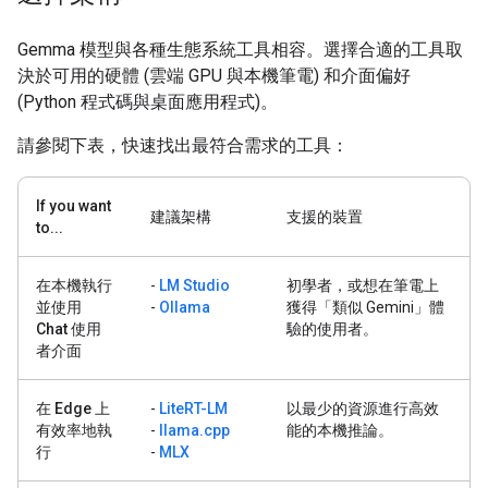
Gemma 模型與各種生態系統工具相容。選擇合適的工具取
決於可用的硬體 (雲端 GPU 與本機筆電) 和介面偏好
(Python 程式碼與桌面應用程式)。
請參閱下表，快速找出最符合需求的工具：
If you want
建議架構
支援的裝置
to...
在本機執行
-
LM Studio
初學者，或想在筆電上
並使用
-
Ollama
獲得「類似 Gemini」體
Chat 使用
驗的使用者。
者介面
在 Edge 上
-
LiteRT-LM
以最少的資源進行高效
有效率地執
-
llama.cpp
能的本機推論。
行
-
MLX