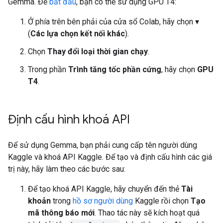
Gemma. Để
bắt đầu
, bạn có thể sử dụng GPU T4:
Ở phía trên bên phải của cửa sổ Colab, hãy chọn ▾
(
Các lựa chọn kết nối khác
).
Chọn
Thay đổi loại thời gian chạy
.
Trong phần
Trình tăng tốc phần cứng
, hãy chọn
GPU
T4
.
Định cấu hình khoá API
Để sử dụng Gemma, bạn phải cung cấp tên người dùng
Kaggle và khoá API Kaggle. Để tạo và định cấu hình các giá
trị này, hãy làm theo các bước sau:
Để tạo khoá API Kaggle, hãy chuyển đến thẻ
Tài
khoản
trong
hồ sơ người dùng
Kaggle rồi chọn
Tạo
mã thông báo mới
. Thao tác này sẽ kích hoạt quá