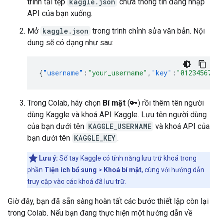
trình tải tệp
kaggle.json
chứa thông tin đăng nhập
API của bạn xuống.
Mở
kaggle.json
trong trình chỉnh sửa văn bản. Nội
dung sẽ có dạng như sau:
{
"username"
:
"your_username"
,
"key"
:
"012345678
Trong Colab, hãy chọn
Bí mật
(🔑) rồi thêm tên người
dùng Kaggle và khoá API Kaggle. Lưu tên người dùng
của bạn dưới tên
KAGGLE_USERNAME
và khoá API của
bạn dưới tên
KAGGLE_KEY
.
Lưu ý:
Sổ tay Kaggle có tính năng lưu trữ khoá trong
phần
Tiện ích bổ sung
>
Khoá bí mật
, cùng với hướng dẫn
truy cập vào các khoá đã lưu trữ.
Giờ đây, bạn đã sẵn sàng hoàn tất các bước thiết lập còn lại
trong Colab. Nếu bạn đang thực hiện một hướng dẫn về