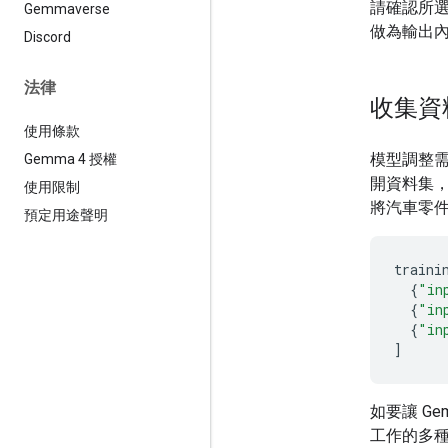
請確認所選架
Gemmaverse
做為輸出
Discord
法律
收集資
使用條款
模型調整
Gemma 4 授權
開資料集，
使用限制
將汽車零
預定用途聲明
traini
{
"in
{
"in
{
"in
]
如要讓 G
工作的多