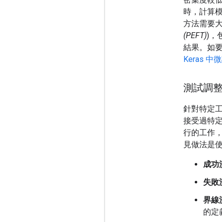
時，計算
方法需要大
(PEFT)
)，
結果。如要
Keras 中
測試調
針對特定
接受過特
行的工作
見做法是
成功
失敗
界線
的定