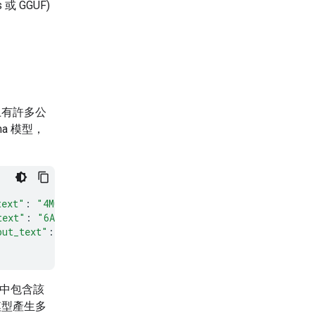
或 GGUF)
上有許多公
a 模型，
text"
:
"4M0615107BS"
},
text"
:
"6A127026H"
},
put_text"
:
"12711770"
},
其中包含該
模型產生多