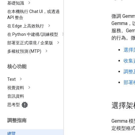
基礎知識
在本機執行 Chat UI，或透過
微調 Ge
API 整合
Gemma
在 Edge 上高效執行
服務。Ge
在 Python 中建構
/
訓練模型
的行為。微
部署至正式環境
/
企業版
選擇
多權杖預測 (MTP)
收集
核心功能
調整
Text
部署
視覺資料
音訊資料
選擇架
思考型
調整指南
Gemma
定模型格式
總覽