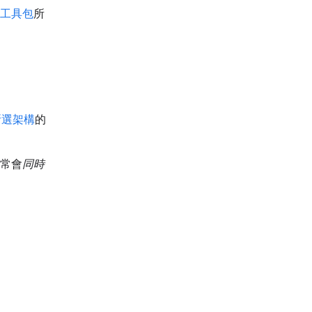
 工具包
所
所選架構
的
通常會
同時