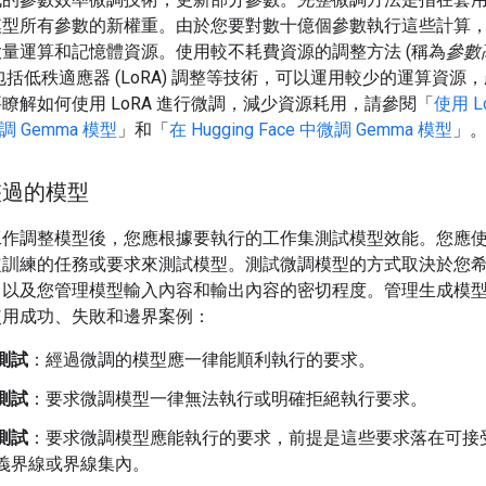
模型所有參數的新權重。由於您要對數十億個參數執行這些計算
量運算和記憶體資源。使用較不耗費資源的調整方法 (稱為
參數
包括低秩適應器 (LoRA) 調整等技術，可以運用較少的運算資源
瞭解如何使用 LoRA 進行微調，減少資源耗用，請參閱「
使用 L
微調 Gemma 模型
」和「
在 Hugging Face 中微調 Gemma 模型
」
整過的模型
工作調整模型後，您應根據要執行的工作集測試模型效能。您應
定訓練的任務或要求來測試模型。測試微調模型的方式取決於您
，以及您管理模型輸入內容和輸出內容的密切程度。管理生成模
使用成功、失敗和邊界案例：
測試
：經過微調的模型應一律能順利執行的要求。
測試
：要求微調模型一律無法執行或明確拒絕執行要求。
測試
：要求微調模型應能執行的要求，前提是這些要求落在可接
義界線或界線集內。