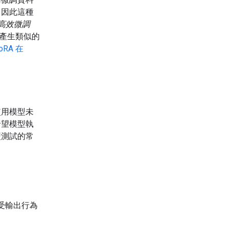
，因此這種
高效微調
，產生類似的
oRA 在
。
使用模型未
希望模型執
型測試的常
受輸出行為