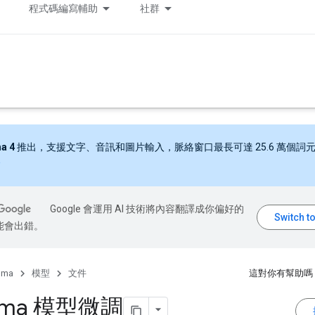
程式碼編寫輔助
社群
a 4
推出，支援文字、音訊和圖片輸入，脈絡窗口最長可達 25.6 萬個詞
Google 會運用 AI 技術將內容翻譯成你偏好的
能會出錯。
mma
模型
文件
這對你有幫助嗎
ma 模型微調