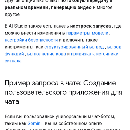
Другие опции включают
потоковую передачу в
реальном времени
,
генерацию видео
и многое
другое.
В AI Studio также есть панель
настроек запуска
, где
можно внести изменения в
параметры модели
,
настройки безопасности
и включить такие
инструменты, как
структурированный вывод
,
вызов
функций
,
выполнение кода
и
привязка к источнику
сигнала
.
Пример запроса в чате: Создание
пользовательского приложения для
чата
Если вы пользовались универсальным чат-ботом,
таким как
Gemini
, вы на собственном опыте