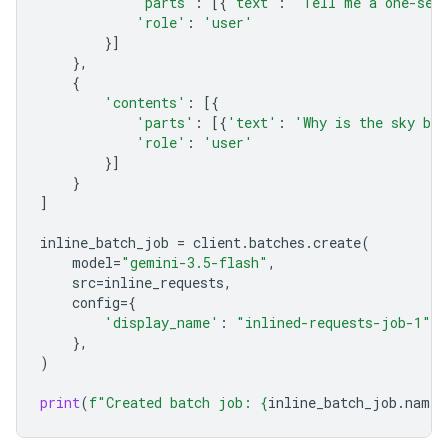
'parts'
:
[{
'text'
:
'Tell me a one-sen
'role'
:
'user'
}]
},
{
'contents'
:
[{
'parts'
:
[{
'text'
:
'Why is the sky bl
'role'
:
'user'
}]
}
]
inline_batch_job
=
client
.
batches
.
create
(
model
=
"gemini-3.5-flash"
,
src
=
inline_requests
,
config
=
{
'display_name'
:
"inlined-requests-job-1"
,
},
)
print
(
f
"Created batch job: 
{
inline_batch_job
.
name
}