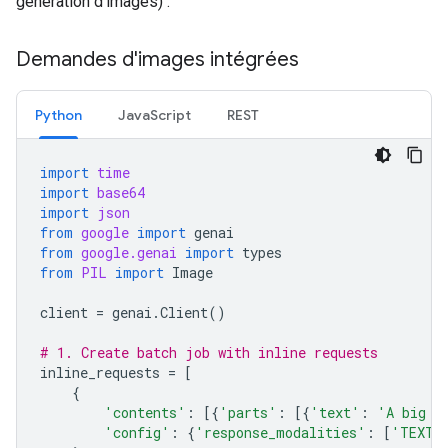
génération d'images) :
Demandes d'images intégrées
Python
JavaScript
REST
import
time
import
base64
import
json
from
google
import
genai
from
google.genai
import
types
from
PIL
import
Image
client
=
genai
.
Client
()
# 1. Create batch job with inline requests
inline_requests
=
[
{
'contents'
:
[{
'parts'
:
[{
'text'
:
'A big l
'config'
:
{
'response_modalities'
:
[
'TEXT'