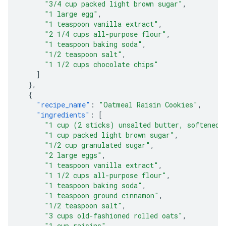
"3/4 cup packed light brown sugar"
,
"1 large egg"
,
"1 teaspoon vanilla extract"
,
"2 1/4 cups all-purpose flour"
,
"1 teaspoon baking soda"
,
"1/2 teaspoon salt"
,
"1 1/2 cups chocolate chips"
]
},
{
"recipe_name"
:
"Oatmeal Raisin Cookies"
,
"ingredients"
:
[
"1 cup (2 sticks) unsalted butter, softened"
"1 cup packed light brown sugar"
,
"1/2 cup granulated sugar"
,
"2 large eggs"
,
"1 teaspoon vanilla extract"
,
"1 1/2 cups all-purpose flour"
,
"1 teaspoon baking soda"
,
"1 teaspoon ground cinnamon"
,
"1/2 teaspoon salt"
,
"3 cups old-fashioned rolled oats"
,
"1 cup raisins"