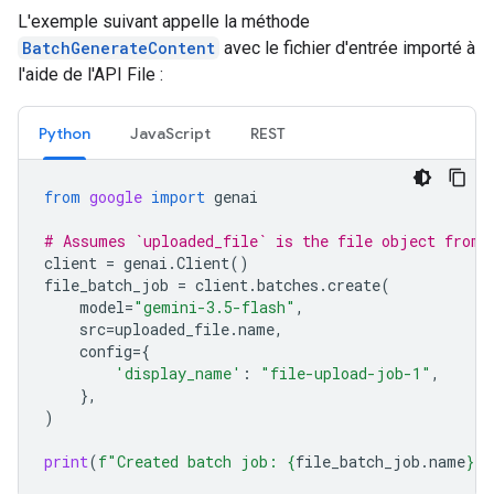
L'exemple suivant appelle la méthode
BatchGenerateContent
avec le fichier d'entrée importé à
l'aide de l'API File :
Python
JavaScript
REST
from
google
import
genai
# Assumes `uploaded_file` is the file object from 
client
=
genai
.
Client
()
file_batch_job
=
client
.
batches
.
create
(
model
=
"gemini-3.5-flash"
,
src
=
uploaded_file
.
name
,
config
=
{
'display_name'
:
"file-upload-job-1"
,
},
)
print
(
f
"Created batch job: 
{
file_batch_job
.
name
}
"
)