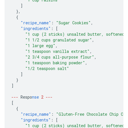
]
},
{
"recipe_name"
:
"Sugar Cookies"
,
"ingredients"
:
[
"1 cup (2 sticks) unsalted butter, softened"
"1 1/2 cups granulated sugar"
,
"1 large egg"
,
"1 teaspoon vanilla extract"
,
"2 3/4 cups all-purpose flour"
,
"1 teaspoon baking powder"
,
"1/2 teaspoon salt"
]
}
]
---
Respo
nse
2
---
[
{
"recipe_name"
:
"Gluten-Free Chocolate Chip Coo
"ingredients"
:
[
"1 cup (2 sticks) unsalted butter, softened"