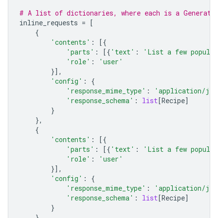
# A list of dictionaries, where each is a Generate
inline_requests
=
[
{
'contents'
:
[{
'parts'
:
[{
'text'
:
'List a few popular
'role'
:
'user'
}],
'config'
:
{
'response_mime_type'
:
'application/jso
'response_schema'
:
list
[
Recipe
]
}
},
{
'contents'
:
[{
'parts'
:
[{
'text'
:
'List a few popular
'role'
:
'user'
}],
'config'
:
{
'response_mime_type'
:
'application/jso
'response_schema'
:
list
[
Recipe
]
}
}