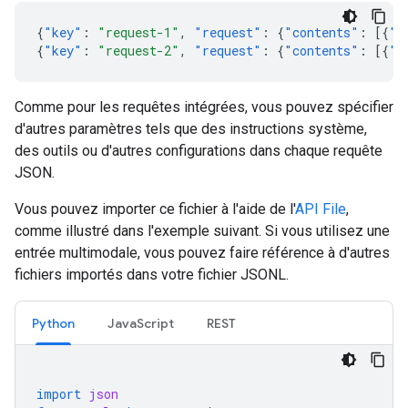
{
"key"
:
"request-1"
,
"request"
:
{
"contents"
:
[{
"p
{
"key"
:
"request-2"
,
"request"
:
{
"contents"
:
[{
"p
Comme pour les requêtes intégrées, vous pouvez spécifier
d'autres paramètres tels que des instructions système,
des outils ou d'autres configurations dans chaque requête
JSON.
Vous pouvez importer ce fichier à l'aide de l'
API File
,
comme illustré dans l'exemple suivant. Si vous utilisez une
entrée multimodale, vous pouvez faire référence à d'autres
fichiers importés dans votre fichier JSONL.
Python
JavaScript
REST
import
json