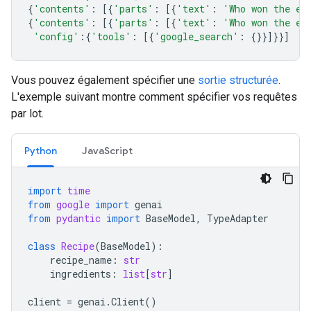
{
'contents'
:
[{
'parts'
:
[{
'text'
:
'Who won the eu
{
'contents'
:
[{
'parts'
:
[{
'text'
:
'Who won the eu
'config'
:{
'tools'
:
[{
'google_search'
:
{}}]}}]
Vous pouvez également spécifier une
sortie structurée
.
L'exemple suivant montre comment spécifier vos requêtes
par lot.
Python
JavaScript
import
time
from
google
import
genai
from
pydantic
import
BaseModel
,
TypeAdapter
class
Recipe
(
BaseModel
):
recipe_name
:
str
ingredients
:
list
[
str
]
client
=
genai
.
Client
()