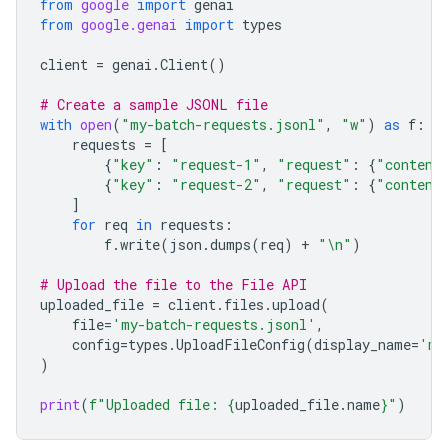
from
google
import
genai
from
google.genai
import
types
client
=
genai
.
Client
()
# Create a sample JSONL file
with
open
(
"my-batch-requests.jsonl"
,
"w"
)
as
f
:
requests
=
[
{
"key"
:
"request-1"
,
"request"
:
{
"content
{
"key"
:
"request-2"
,
"request"
:
{
"content
]
for
req
in
requests
:
f
.
write
(
json
.
dumps
(
req
)
+
"
\n
"
)
# Upload the file to the File API
uploaded_file
=
client
.
files
.
upload
(
file
=
'my-batch-requests.jsonl'
,
config
=
types
.
UploadFileConfig
(
display_name
=
'my
)
print
(
f
"Uploaded file: 
{
uploaded_file
.
name
}
"
)