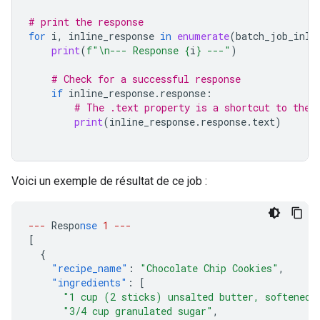
# print the response
for
i
,
inline_response
in
enumerate
(
batch_job_inli
print
(
f
"
\n
--- Response 
{
i
}
 ---"
)
# Check for a successful response
if
inline_response
.
response
:
# The .text property is a shortcut to the 
print
(
inline_response
.
response
.
text
)
Voici un exemple de résultat de ce job :
---
Respo
nse
1
---
[
{
"recipe_name"
:
"Chocolate Chip Cookies"
,
"ingredients"
:
[
"1 cup (2 sticks) unsalted butter, softened"
"3/4 cup granulated sugar"
,