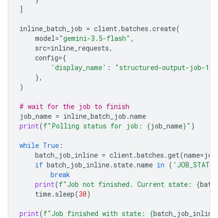
]
inline_batch_job
=
client
.
batches
.
create
(
model
=
"gemini-3.5-flash"
,
src
=
inline_requests
,
config
=
{
'display_name'
:
"structured-output-job-1"
},
)
# wait for the job to finish
job_name
=
inline_batch_job
.
name
print
(
f
"Polling status for job: 
{
job_name
}
"
)
while
True
:
batch_job_inline
=
client
.
batches
.
get
(
name
=
job
if
batch_job_inline
.
state
.
name
in
(
'JOB_STATE_
break
print
(
f
"Job not finished. Current state: 
{
batc
time
.
sleep
(
30
)
print
(
f
"Job finished with state: 
{
batch_job_inline