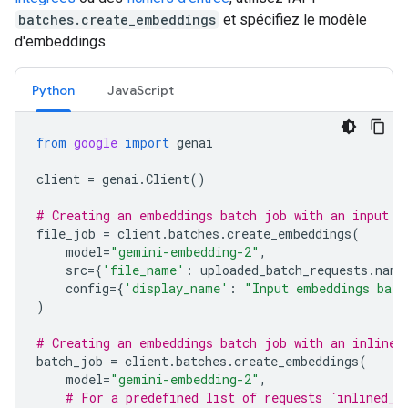
batches.create_embeddings
et spécifiez le modèle
d'embeddings.
Python
JavaScript
from
google
import
genai
client
=
genai
.
Client
()
# Creating an embeddings batch job with an input f
file_job
=
client
.
batches
.
create_embeddings
(
model
=
"gemini-embedding-2"
,
src
=
{
'file_name'
:
uploaded_batch_requests
.
name
config
=
{
'display_name'
:
"Input embeddings batc
)
# Creating an embeddings batch job with an inline 
batch_job
=
client
.
batches
.
create_embeddings
(
model
=
"gemini-embedding-2"
,
# For a predefined list of requests `inlined_r