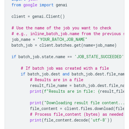
from
google
import
genai
client
=
genai
.
Client
()
# Use the name of the job you want to check
# e.g., inline_batch_job.name from the previous st
job_name
=
"YOUR_BATCH_JOB_NAME"
batch_job
=
client
.
batches
.
get
(
name
=
job_name
)
if
batch_job
.
state
.
name
==
'JOB_STATE_SUCCEEDED'
:
# If batch job was created with a file
if
batch_job
.
dest
and
batch_job
.
dest
.
file_name
# Results are in a file
result_file_name
=
batch_job
.
dest
.
file_nam
print
(
f
"Results are in file: 
{
result_file_
print
(
"Downloading result file content..."
file_content
=
client
.
files
.
download
(
file
=
# Process file_content (bytes) as needed
print
(
file_content
.
decode
(
'utf-8'
))