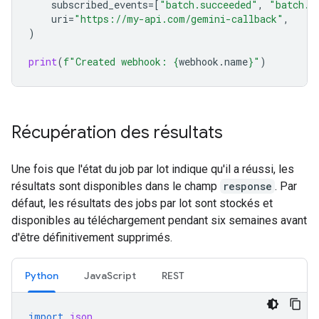
subscribed_events
=
[
"batch.succeeded"
,
"batch.f
uri
=
"https://my-api.com/gemini-callback"
,
)
print
(
f
"Created webhook: 
{
webhook
.
name
}
"
)
Récupération des résultats
Une fois que l'état du job par lot indique qu'il a réussi, les
résultats sont disponibles dans le champ
response
. Par
défaut, les résultats des jobs par lot sont stockés et
disponibles au téléchargement pendant six semaines avant
d'être définitivement supprimés.
Python
JavaScript
REST
import
json