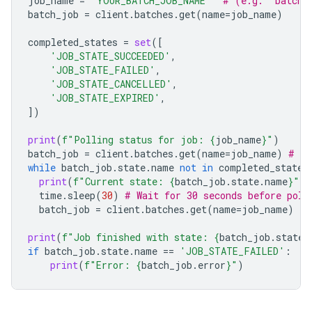
job_name
=
"YOUR_BATCH_JOB_NAME"
# (e.g. 'batche
batch_job
=
client
.
batches
.
get
(
name
=
job_name
)
completed_states
=
set
([
'JOB_STATE_SUCCEEDED'
,
'JOB_STATE_FAILED'
,
'JOB_STATE_CANCELLED'
,
'JOB_STATE_EXPIRED'
,
])
print
(
f
"Polling status for job: 
{
job_name
}
"
)
batch_job
=
client
.
batches
.
get
(
name
=
job_name
)
# In
while
batch_job
.
state
.
name
not
in
completed_states
print
(
f
"Current state: 
{
batch_job
.
state
.
name
}
"
)
time
.
sleep
(
30
)
# Wait for 30 seconds before poll
batch_job
=
client
.
batches
.
get
(
name
=
job_name
)
print
(
f
"Job finished with state: 
{
batch_job
.
state
.
if
batch_job
.
state
.
name
==
'JOB_STATE_FAILED'
:
print
(
f
"Error: 
{
batch_job
.
error
}
"
)