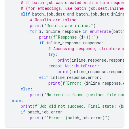
# If batch job was created with inline request
# (for embeddings, use batch_job.dest.inlined_
elif
batch_job
.
dest
and
batch_job
.
dest
.
inlined
# Results are inline
print
(
"Results are inline:"
)
for
i
,
inline_response
in
enumerate
(
batch_
print
(
f
"Response 
{
i
+
1
}
:"
)
if
inline_response
.
response
:
# Accessing response, structure ma
try
:
print
(
inline_response
.
response
except
AttributeError
:
print
(
inline_response
.
response
elif
inline_response
.
error
:
print
(
f
"Error: 
{
inline_response
.
er
else
:
print
(
"No results found (neither file nor 
else
:
print
(
f
"Job did not succeed. Final state: 
{
bat
if
batch_job
.
error
:
print
(
f
"Error: 
{
batch_job
.
error
}
"
)