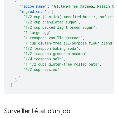
{
"recipe_name"
:
"Gluten-Free Oatmeal Raisin Co
"ingredients"
:
[
"1/2 cup (1 stick) unsalted butter, softened
"1/2 cup granulated sugar"
,
"1/2 cup packed light brown sugar"
,
"1 large egg"
,
"1 teaspoon vanilla extract"
,
"1 cup gluten-free all-purpose flour blend"
,
"1/2 teaspoon baking soda"
,
"1/2 teaspoon ground cinnamon"
,
"1/4 teaspoon salt"
,
"1 1/2 cups gluten-free rolled oats"
,
"1/2 cup raisins"
]
}
]
Surveiller l'état d'un job