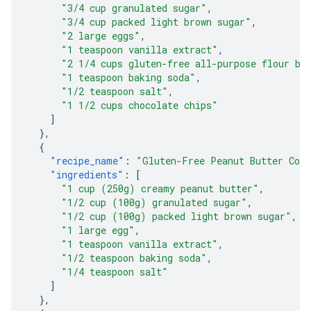
"3/4 cup granulated sugar"
,
"3/4 cup packed light brown sugar"
,
"2 large eggs"
,
"1 teaspoon vanilla extract"
,
"2 1/4 cups gluten-free all-purpose flour bl
"1 teaspoon baking soda"
,
"1/2 teaspoon salt"
,
"1 1/2 cups chocolate chips"
]
},
{
"recipe_name"
:
"Gluten-Free Peanut Butter Coo
"ingredients"
:
[
"1 cup (250g) creamy peanut butter"
,
"1/2 cup (100g) granulated sugar"
,
"1/2 cup (100g) packed light brown sugar"
,
"1 large egg"
,
"1 teaspoon vanilla extract"
,
"1/2 teaspoon baking soda"
,
"1/4 teaspoon salt"
]
},