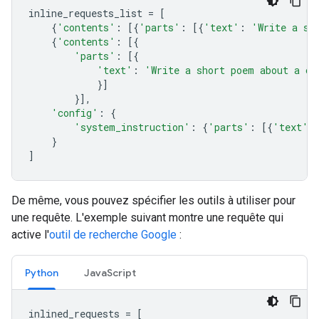
inline_requests_list
=
[
{
'contents'
:
[{
'parts'
:
[{
'text'
:
'Write a sh
{
'contents'
:
[{
'parts'
:
[{
'text'
:
'Write a short poem about a ca
}]
}],
'config'
:
{
'system_instruction'
:
{
'parts'
:
[{
'text'
:
}
]
De même, vous pouvez spécifier les outils à utiliser pour
une requête. L'exemple suivant montre une requête qui
active l'
outil de recherche Google
:
Python
JavaScript
inlined_requests
=
[