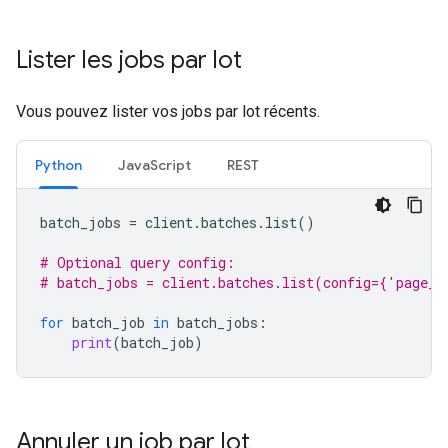
Lister les jobs par lot
Vous pouvez lister vos jobs par lot récents.
Python
JavaScript
REST
batch_jobs
=
client
.
batches
.
list
()
# Optional query config:
# batch_jobs = client.batches.list(config={'page_s
for
batch_job
in
batch_jobs
:
print
(
batch_job
)
Annuler un job par lot